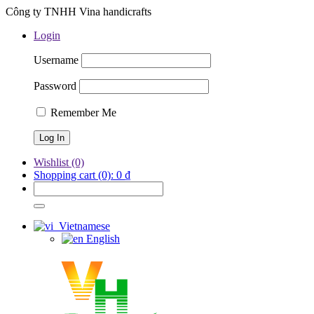
Công ty TNHH Vina handicrafts
Login
Username
Password
Remember Me
Wishlist
(0)
Shopping cart
(0):
0
₫
Vietnamese
English