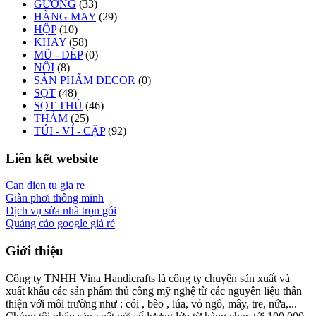
GƯƠNG
(33)
HÀNG MAY
(29)
HỘP
(10)
KHAY
(58)
MŨ - DÉP
(0)
NÔI
(8)
SẢN PHẨM DECOR
(0)
SỌT
(48)
SỌT THÚ
(46)
THẢM
(25)
TÚI - VÍ - CẶP
(92)
Liên kết website
Can dien tu gia re
Giàn phơi thông minh
Dịch vụ sửa nhà trọn gói
Quảng cáo google giá rẻ
Giới thiệu
Công ty TNHH Vina Handicrafts là công ty chuyên sản xuất và
xuất khẩu các sản phẩm thủ công mỹ nghệ từ các nguyên liệu thân
thiện với môi trường như : cói , bèo , lúa, vỏ ngô, mây, tre, nứa,...