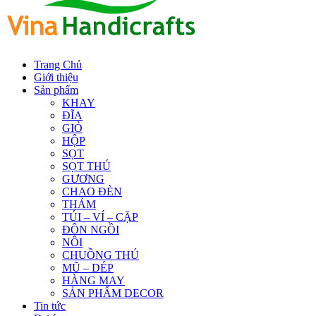
Trang Chủ
Giới thiệu
Sản phẩm
KHAY
ĐĨA
GIỎ
HỘP
SỌT
SỌT THÚ
GƯƠNG
CHAO ĐÈN
THẢM
TÚI – VÍ – CẶP
ĐÔN NGỒI
NÔI
CHUỒNG THÚ
MŨ – DÉP
HÀNG MAY
SẢN PHẨM DECOR
Tin tức