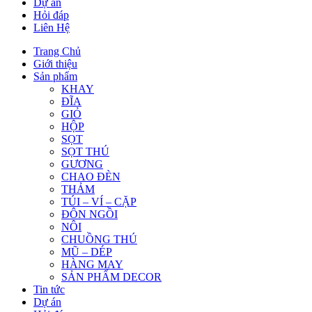
Dự án
Hỏi đáp
Liên Hệ
Trang Chủ
Giới thiệu
Sản phẩm
KHAY
ĐĨA
GIỎ
HỘP
SỌT
SỌT THÚ
GƯƠNG
CHAO ĐÈN
THẢM
TÚI – VÍ – CẶP
ĐÔN NGỒI
NÔI
CHUỒNG THÚ
MŨ – DÉP
HÀNG MAY
SẢN PHẨM DECOR
Tin tức
Dự án