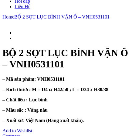
Hỏi đáp
Liên Hệ
Home
BỘ 2 SỌT LỤC BÌNH VẶN Ô – VNH0531101
BỘ 2 SỌT LỤC BÌNH VẶN Ô
– VNH0531101
– Mã sản phẩm:
VNH0531101
– Kích thước: M =
D45x H42/50 ; L = D34 x H30/38
– Chất liệu : Lục
bình
– Màu sắc :
Vàng nâu
– Xuất xứ
:
Việt Nam (Hàng xuất khẩu).
Add to Wishlist