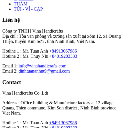
THẢM
TÚI - VÍ - CẶP
Liên hệ
Công ty TNHH Vina Handicrafts
Địa chỉ : Tòa văn phòng và xưởng sản xuất tại xóm 12, xã Quang
Thiện, huyện Kim Sơn , tỉnh Ninh Bình, Việt Nam.
Hotline 1 : Mr. Tuan Anh
+84913067986
Hotline 2 : Ms. Thuy Nhi
+84819203333
Email 1:
info@vinahandicrafts.com
Email 2:
dinhtuananhnt9@gmail.com
Contact
Vina Handicrafts Co.,Ldt
Address : Office building & Manufacture factory at 12 village,
Quang Thien commune, Kim Son district , Ninh Binh province ,
Viet Nam.
Hotline 1 : Mr. Tuan Anh
+84913067986
Hotline 2 : Ms. Thuy Nhi
+84819203333