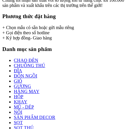
Chúng tôi nhận sản xuất với số lượng lớn từ hàng chục tới 100.000
sản phẩm và xuất khẩu trên các thị trường trên thế giới!
Phương thức đặt hàng
+ Chọn mẫu có sẵn hoặc gửi mẫu riêng
+ Gọi điện theo số hotline
+ Ký hợp đồng- Giao hàng
Danh mục sản phẩm
CHAO ĐÈN
CHUỒNG THÚ
ĐĨA
ĐÔN NGỒI
GIỎ
GƯƠNG
HÀNG MAY
HỘP
KHAY
MŨ - DÉP
NÔI
SẢN PHẨM DECOR
SỌT
SỌT THÚ