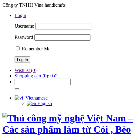
Công ty TNHH Vina handicrafts
Login
Username
Password
Remember Me
Wishlist
(0)
Shopping cart
(0):
0
₫
Vietnamese
English