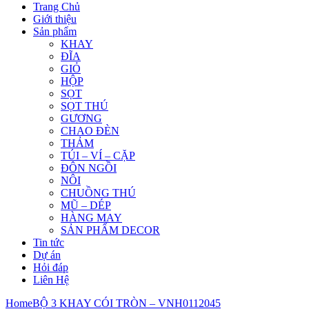
Trang Chủ
Giới thiệu
Sản phẩm
KHAY
ĐĨA
GIỎ
HỘP
SỌT
SỌT THÚ
GƯƠNG
CHAO ĐÈN
THẢM
TÚI – VÍ – CẶP
ĐÔN NGỒI
NÔI
CHUỒNG THÚ
MŨ – DÉP
HÀNG MAY
SẢN PHẨM DECOR
Tin tức
Dự án
Hỏi đáp
Liên Hệ
Home
BỘ 3 KHAY CÓI TRÒN – VNH0112045