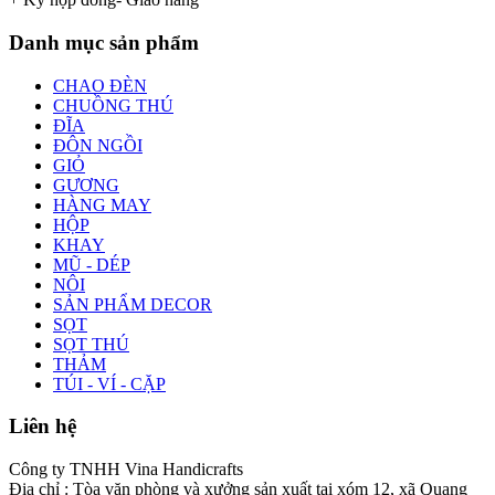
Danh mục sản phẩm
CHAO ĐÈN
CHUỒNG THÚ
ĐĨA
ĐÔN NGỒI
GIỎ
GƯƠNG
HÀNG MAY
HỘP
KHAY
MŨ - DÉP
NÔI
SẢN PHẨM DECOR
SỌT
SỌT THÚ
THẢM
TÚI - VÍ - CẶP
Liên hệ
Công ty TNHH Vina Handicrafts
Địa chỉ : Tòa văn phòng và xưởng sản xuất tại xóm 12, xã Quang