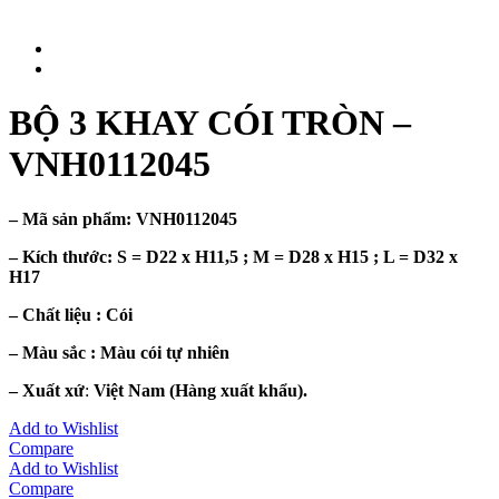
BỘ 3 KHAY CÓI TRÒN –
VNH0112045
– Mã sản phẩm:
VNH0112045
– Kích thước: S =
D22 x H11,5 ; M = D28 x H15 ; L = D32 x
H17
– Chất liệu : Cói
– Màu sắc :
Màu cói tự nhiên
– Xuất xứ
:
Việt Nam (Hàng xuất khẩu).
Add to Wishlist
Compare
Add to Wishlist
Compare