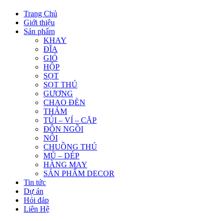
Trang Chủ
Giới thiệu
Sản phẩm
KHAY
ĐĨA
GIỎ
HỘP
SỌT
SỌT THÚ
GƯƠNG
CHAO ĐÈN
THẢM
TÚI – VÍ – CẶP
ĐÔN NGỒI
NÔI
CHUỒNG THÚ
MŨ – DÉP
HÀNG MAY
SẢN PHẨM DECOR
Tin tức
Dự án
Hỏi đáp
Liên Hệ