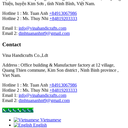
Thiện, huyện Kim Sơn , tỉnh Ninh Bình, Việt Nam.
Hotline 1 : Mr. Tuan Anh
+84913067986
Hotline 2 : Ms. Thuy Nhi
+84819203333
Email 1:
info@vinahandicrafts.com
Email 2:
dinhtuananhnt9@gmail.com
Contact
Vina Handicrafts Co.,Ldt
Address : Office building & Manufacture factory at 12 village,
Quang Thien commune, Kim Son district , Ninh Binh province ,
Viet Nam.
Hotline 1 : Mr. Tuan Anh
+84913067986
Hotline 2 : Ms. Thuy Nhi
+84819203333
Email 1:
info@vinahandicrafts.com
Email 2:
dinhtuananhnt9@gmail.com
Call Now Button
Vietnamese
English