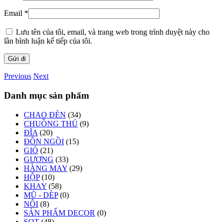
Email
*
Lưu tên của tôi, email, và trang web trong trình duyệt này cho
lần bình luận kế tiếp của tôi.
Previous
Next
Danh mục sản phẩm
CHAO ĐÈN
(34)
CHUỒNG THÚ
(9)
ĐĨA
(20)
ĐÔN NGỒI
(15)
GIỎ
(21)
GƯƠNG
(33)
HÀNG MAY
(29)
HỘP
(10)
KHAY
(58)
MŨ - DÉP
(0)
NÔI
(8)
SẢN PHẨM DECOR
(0)
SỌT
(48)