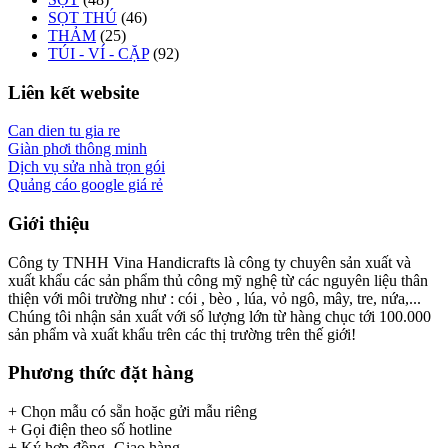
SỌT THÚ
(46)
THẢM
(25)
TÚI - VÍ - CẶP
(92)
Liên kết website
Can dien tu gia re
Giàn phơi thông minh
Dịch vụ sửa nhà trọn gói
Quảng cáo google giá rẻ
Giới thiệu
Công ty TNHH Vina Handicrafts là công ty chuyên sản xuất và
xuất khẩu các sản phẩm thủ công mỹ nghệ từ các nguyên liệu thân
thiện với môi trường như : cói , bèo , lúa, vỏ ngô, mây, tre, nứa,...
Chúng tôi nhận sản xuất với số lượng lớn từ hàng chục tới 100.000
sản phẩm và xuất khẩu trên các thị trường trên thế giới!
Phương thức đặt hàng
+ Chọn mẫu có sẵn hoặc gửi mẫu riêng
+ Gọi điện theo số hotline
+ Ký hợp đồng- Giao hàng