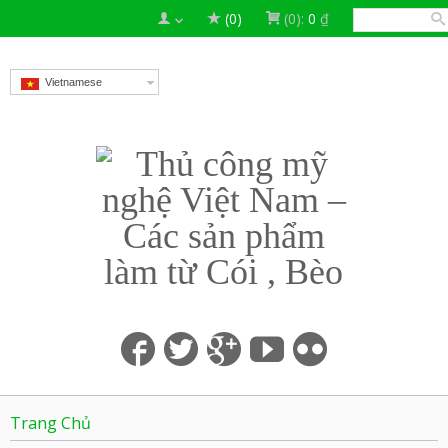
(0)
(0):
0
₫
Vietnamese
Trang Chủ