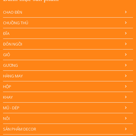
CHAO ĐÈN
CHUỒNG THÚ
ĐĨA
ĐÔN NGỒI
GIỎ
GƯƠNG
HÀNG MAY
HỘP
KHAY
MŨ - DÉP
NÔI
SẢN PHẨM DECOR