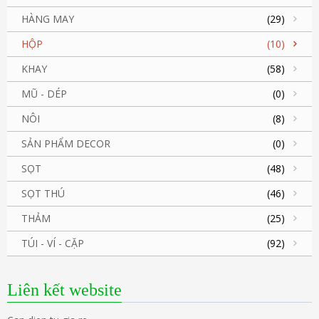
HÀNG MAY
(29)
HỘP
(10)
KHAY
(58)
MŨ - DÉP
(0)
NÔI
(8)
SẢN PHẨM DECOR
(0)
SỌT
(48)
SỌT THÚ
(46)
THẢM
(25)
TÚI - VÍ - CẶP
(92)
Liên kết website