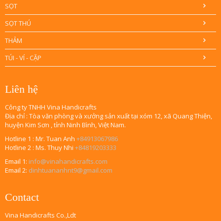
SỌT
SỌT THÚ
THẢM
TÚI - VÍ - CẶP
Liên hệ
Công ty TNHH Vina Handicrafts
Địa chỉ : Tòa văn phòng và xưởng sản xuất tại xóm 12, xã Quang Thiện,
huyện Kim Sơn , tỉnh Ninh Bình, Việt Nam.
Hotline 1 : Mr. Tuan Anh
+84913067986
Hotline 2 : Ms. Thuy Nhi
+84819203333
Email 1:
info@vinahandicrafts.com
Email 2:
dinhtuananhnt9@gmail.com
Contact
Vina Handicrafts Co.,Ldt