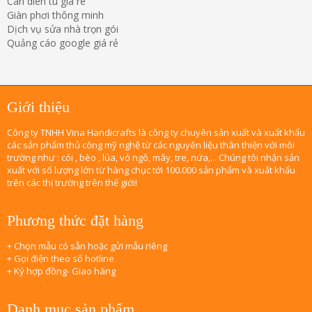
Can dien tu gia re
Giàn phơi thông minh
Dịch vụ sửa nhà trọn gói
Quảng cáo google giá rẻ
Giới thiệu
Công ty TNHH Vina Handicrafts là công ty chuyên sản xuất và xuất khẩu
các sản phẩm thủ công mỹ nghệ từ các nguyên liệu thân thiện với môi
trường như : cói , bèo , lúa, vỏ ngô, mây, tre, nứa,... Chúng tôi nhận sản
xuất với số lượng lớn từ hàng chục tới 100.000 sản phẩm và xuất khẩu
trên các thị trường trên thế giới!
Phương thức đặt hàng
+ Chọn mẫu có sẵn hoặc gửi mẫu riêng
+ Gọi điện theo số hotline
+ Ký hợp đồng- Giao hàng
Danh mục sản phẩm