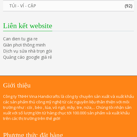
TÚI - VÍ - CẶP
(92)
Liên kết website
Can dien tu gia re
Giàn phơi thông minh
Dịch vụ sửa nhà trọn gói
Quảng cáo google giá rẻ
Giới thiệu
Công ty TNHH Vina Handicrafts là công ty chuyên sản xuất và xuất khẩu
các sản phẩm thủ công mỹ nghệ từ các nguyên liệu thân thiện với môi
trường như : cói , bèo , lúa, vỏ ngô, mây, tre, nứa,... Chúng tôi nhận sản
xuất với số lượng lớn từ hàng chục tới 100.000 sản phẩm và xuất khẩu
trên các thị trường trên thế giới!
Phương thức đặt hàng