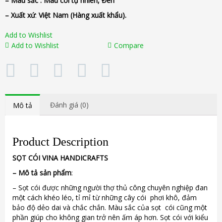
– Màu sắc :
Màu cói tự nhiên, Đen
– Xuất xứ
:
Việt Nam (Hàng xuất khẩu).
Add to Wishlist
Add to Wishlist
Compare
Đánh giá (0)
Mô tả
Product Description
SỌT
CÓI
VINA
HANDICRAFTS
–
Mô tả sản phẩm
:
– Sọt cói được những người thợ thủ công chuyên nghiệp đan
một cách khéo léo, tỉ mỉ từ những cây cói phơi khô, đảm
bảo độ dẻo dai và chắc chắn. Màu sắc của sọt cói cũng một
phần giúp cho không gian trở nên ấm áp hơn. Sọt cói với kiểu