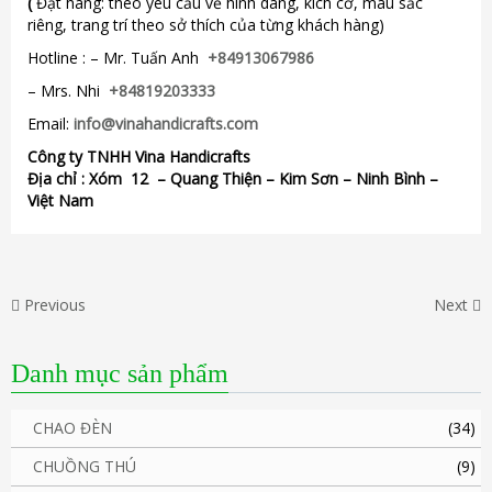
(
Đặt hàng: theo yêu cầu về hình dáng, kích cỡ, màu sắc
riêng, trang trí theo sở thích của từng khách hàng)
Hotline : – Mr. Tuấn Anh
+84913067986
– Mrs. Nhi
+84819203333
Email:
info@vinahandicrafts.com
Công ty TNHH Vina Handicrafts
Địa chỉ :
Xóm 12
– Quang Thiện – Kim Sơn – Ninh Bình –
Việt Nam
Previous
Next
Danh mục sản phẩm
CHAO ĐÈN
(34)
CHUỒNG THÚ
(9)