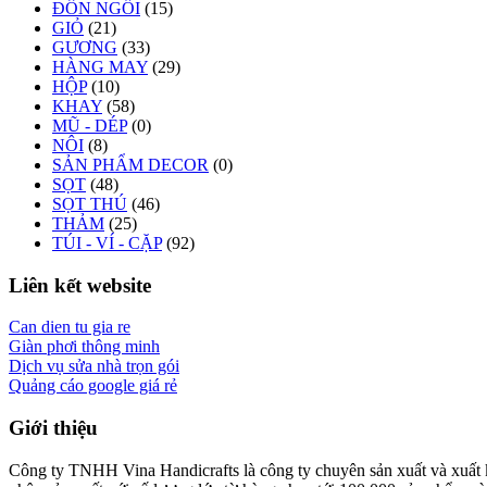
ĐÔN NGỒI
(15)
GIỎ
(21)
GƯƠNG
(33)
HÀNG MAY
(29)
HỘP
(10)
KHAY
(58)
MŨ - DÉP
(0)
NÔI
(8)
SẢN PHẨM DECOR
(0)
SỌT
(48)
SỌT THÚ
(46)
THẢM
(25)
TÚI - VÍ - CẶP
(92)
Liên kết website
Can dien tu gia re
Giàn phơi thông minh
Dịch vụ sửa nhà trọn gói
Quảng cáo google giá rẻ
Giới thiệu
Công ty TNHH Vina Handicrafts là công ty chuyên sản xuất và xuất khẩ