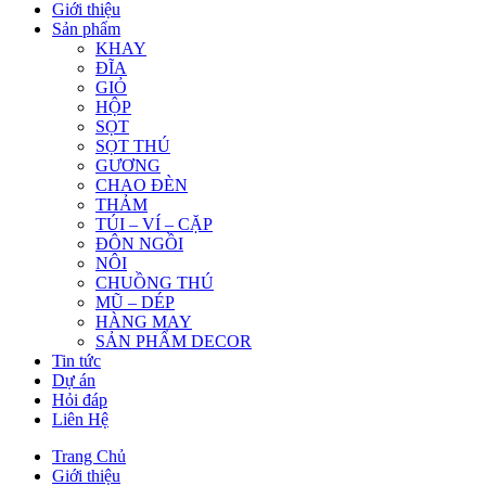
Giới thiệu
Sản phẩm
KHAY
ĐĨA
GIỎ
HỘP
SỌT
SỌT THÚ
GƯƠNG
CHAO ĐÈN
THẢM
TÚI – VÍ – CẶP
ĐÔN NGỒI
NÔI
CHUỒNG THÚ
MŨ – DÉP
HÀNG MAY
SẢN PHẨM DECOR
Tin tức
Dự án
Hỏi đáp
Liên Hệ
Trang Chủ
Giới thiệu