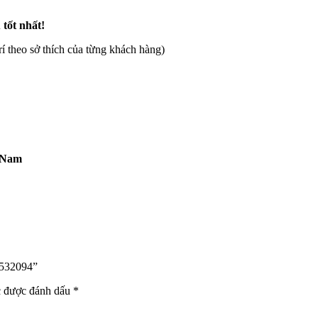
 tốt nhất!
rí theo sở thích của từng khách hàng)
t Nam
532094”
c được đánh dấu
*