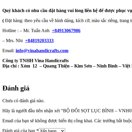
Quý khách có nhu cầu đặt hàng vui lòng liên hệ để được phục vụ
(
Đặt hàng: theo yêu cầu về hình dáng, kích cỡ, màu sắc riêng, trang t
Hotline : – Mr. Tuấn Anh
+84913067986
– Mrs. Nhi
+84819203333
Email:
info@vinahandicrafts.com
Công ty TNHH Vina Handicrafts
Địa chỉ :
Xóm 12
– Quang Thiện – Kim Sơn – Ninh Bình – Việ
Đánh giá
Chưa có đánh giá nào.
Hãy là người đầu tiên nhận xét “BỘ ĐÔI SỌT LỤC BÌNH – VNH0
Email của bạn sẽ không được hiển thị công khai.
Các trường bắt buộ
Đánh giá của bạn
*