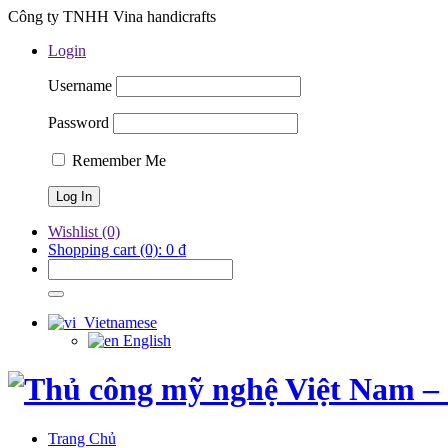
Công ty TNHH Vina handicrafts
Login
Username
Password
Remember Me
Wishlist
(0)
Shopping cart
(0):
0
₫
Vietnamese
English
Trang Chủ