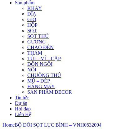
Sản phẩm
KHAY
ĐĨA
GIỎ
HỘP
SỌT
SỌT THÚ
GƯƠNG
CHAO ĐÈN
THẢM
TÚI – VÍ – CẶP
ĐÔN NGỒI
NÔI
CHUỒNG THÚ
MŨ – DÉP
HÀNG MAY
SẢN PHẨM DECOR
Tin tức
Dự án
Hỏi đáp
Liên Hệ
Home
BỘ ĐÔI SỌT LỤC BÌNH – VNH0532094