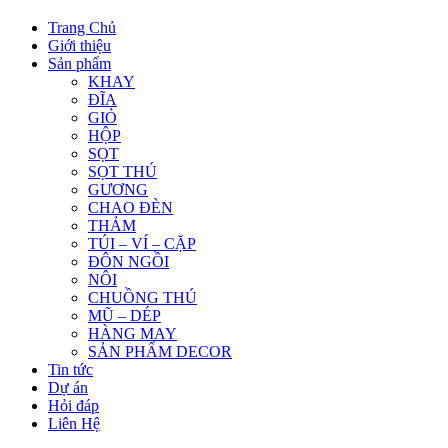
Trang Chủ
Giới thiệu
Sản phẩm
KHAY
ĐĨA
GIỎ
HỘP
SỌT
SỌT THÚ
GƯƠNG
CHAO ĐÈN
THẢM
TÚI – VÍ – CẶP
ĐÔN NGỒI
NÔI
CHUỒNG THÚ
MŨ – DÉP
HÀNG MAY
SẢN PHẨM DECOR
Tin tức
Dự án
Hỏi đáp
Liên Hệ