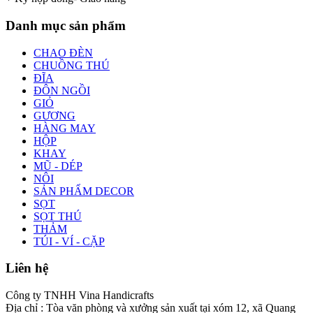
Danh mục sản phẩm
CHAO ĐÈN
CHUỒNG THÚ
ĐĨA
ĐÔN NGỒI
GIỎ
GƯƠNG
HÀNG MAY
HỘP
KHAY
MŨ - DÉP
NÔI
SẢN PHẨM DECOR
SỌT
SỌT THÚ
THẢM
TÚI - VÍ - CẶP
Liên hệ
Công ty TNHH Vina Handicrafts
Địa chỉ : Tòa văn phòng và xưởng sản xuất tại xóm 12, xã Quang