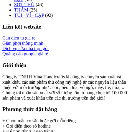
SỌT THÚ
(46)
THẢM
(25)
TÚI - VÍ - CẶP
(92)
Liên kết website
Can dien tu gia re
Giàn phơi thông minh
Dịch vụ sửa nhà trọn gói
Quảng cáo google giá rẻ
Giới thiệu
Công ty TNHH Vina Handicrafts là công ty chuyên sản xuất và
xuất khẩu các sản phẩm thủ công mỹ nghệ từ các nguyên liệu thân
thiện với môi trường như : cói , bèo , lúa, vỏ ngô, mây, tre, nứa,...
Chúng tôi nhận sản xuất với số lượng lớn từ hàng chục tới 100.000
sản phẩm và xuất khẩu trên các thị trường trên thế giới!
Phương thức đặt hàng
+ Chọn mẫu có sẵn hoặc gửi mẫu riêng
+ Gọi điện theo số hotline
+ Ký hợp đồng- Giao hàng