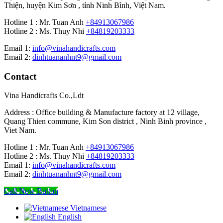
Thiện, huyện Kim Sơn , tỉnh Ninh Bình, Việt Nam.
Hotline 1 : Mr. Tuan Anh
+84913067986
Hotline 2 : Ms. Thuy Nhi
+84819203333
Email 1:
info@vinahandicrafts.com
Email 2:
dinhtuananhnt9@gmail.com
Contact
Vina Handicrafts Co.,Ldt
Address : Office building & Manufacture factory at 12 village,
Quang Thien commune, Kim Son district , Ninh Binh province ,
Viet Nam.
Hotline 1 : Mr. Tuan Anh
+84913067986
Hotline 2 : Ms. Thuy Nhi
+84819203333
Email 1:
info@vinahandicrafts.com
Email 2:
dinhtuananhnt9@gmail.com
Call Now Button
Vietnamese
English