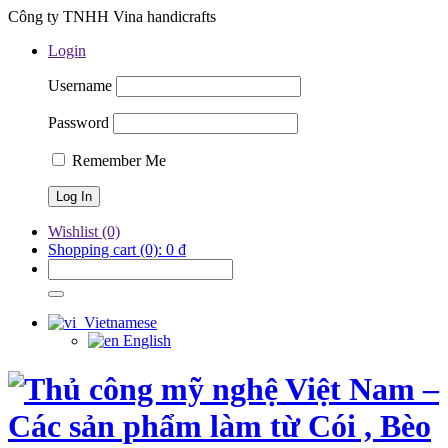
Công ty TNHH Vina handicrafts
Login
Username
Password
Remember Me
Wishlist
(0)
Shopping cart
(0):
0
₫
Vietnamese
English