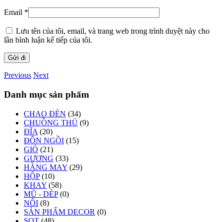
Email
*
Lưu tên của tôi, email, và trang web trong trình duyệt này cho
lần bình luận kế tiếp của tôi.
Previous
Next
Danh mục sản phẩm
CHAO ĐÈN
(34)
CHUỒNG THÚ
(9)
ĐĨA
(20)
ĐÔN NGỒI
(15)
GIỎ
(21)
GƯƠNG
(33)
HÀNG MAY
(29)
HỘP
(10)
KHAY
(58)
MŨ - DÉP
(0)
NÔI
(8)
SẢN PHẨM DECOR
(0)
SỌT
(48)