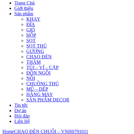
Trang Chủ
Giới thiệu
Sản phẩm
KHAY
ĐĨA
GIỎ
HỘP
SỌT
SỌT THÚ
GƯƠNG
CHAO ĐÈN
THẢM
TÚI – VÍ – CẶP
ĐÔN NGỒI
NÔI
CHUỒNG THÚ
MŨ – DÉP
HÀNG MAY
SẢN PHẨM DECOR
Tin tức
Dự án
Hỏi đáp
Liên Hệ
Home
CHAO ĐÈN CHUỐI – VNH0791011