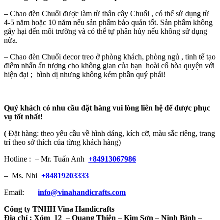
– Chao đèn Chuối được làm từ thân cây Chuối , có thể sử dụng từ
4-5 năm hoặc 10 năm nếu sản phẩm bảo quản tốt. Sản phẩm không
gây hại đến môi trường và có thể tự phân hủy nếu không sử dụng
nữa.
– Chao đèn Chuối decor treo ở phòng khách, phòng ngủ , tinh tế tạo
điểm nhấn ấn tượng cho không gian của bạn hoài cổ hòa quyện với
hiện đại ; bình dị nhưng không kém phần quý phái!
Quý khách có nhu cầu đặt hàng vui lòng liên hệ để được phục
vụ tốt nhất!
(
Đặt hàng: theo yêu cầu về hình dáng, kích cỡ, màu sắc riêng, trang
trí theo sở thích của từng khách hàng)
Hotline : – Mr. Tuấn Anh
+84913067986
– Ms. Nhi
+84819203333
Email:
info@vinahandicrafts.com
Công ty TNHH Vina Handicrafts
Địa chỉ :
Xóm 12
– Quang Thiện – Kim Sơn – Ninh Bình –