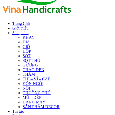
Trang Chủ
Giới thiệu
Sản phẩm
KHAY
ĐĨA
GIỎ
HỘP
SỌT
SỌT THÚ
GƯƠNG
CHAO ĐÈN
THẢM
TÚI – VÍ – CẶP
ĐÔN NGỒI
NÔI
CHUỒNG THÚ
MŨ – DÉP
HÀNG MAY
SẢN PHẨM DECOR
Tin tức