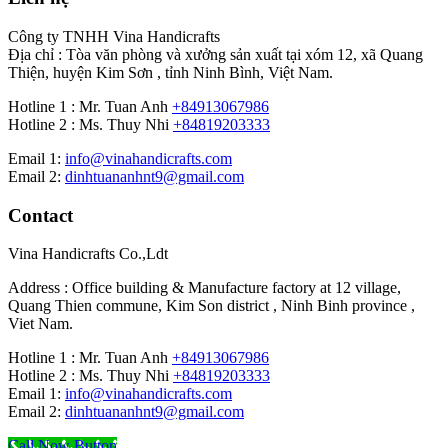
Công ty TNHH Vina Handicrafts
Địa chỉ : Tòa văn phòng và xưởng sản xuất tại xóm 12, xã Quang
Thiện, huyện Kim Sơn , tỉnh Ninh Bình, Việt Nam.
Hotline 1 : Mr. Tuan Anh
+84913067986
Hotline 2 : Ms. Thuy Nhi
+84819203333
Email 1:
info@vinahandicrafts.com
Email 2:
dinhtuananhnt9@gmail.com
Contact
Vina Handicrafts Co.,Ldt
Address : Office building & Manufacture factory at 12 village,
Quang Thien commune, Kim Son district , Ninh Binh province ,
Viet Nam.
Hotline 1 : Mr. Tuan Anh
+84913067986
Hotline 2 : Ms. Thuy Nhi
+84819203333
Email 1:
info@vinahandicrafts.com
Email 2:
dinhtuananhnt9@gmail.com
Call Now Button