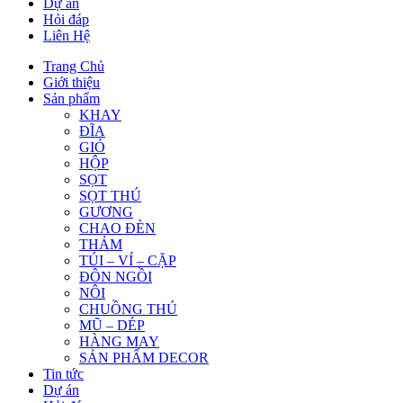
Dự án
Hỏi đáp
Liên Hệ
Trang Chủ
Giới thiệu
Sản phẩm
KHAY
ĐĨA
GIỎ
HỘP
SỌT
SỌT THÚ
GƯƠNG
CHAO ĐÈN
THẢM
TÚI – VÍ – CẶP
ĐÔN NGỒI
NÔI
CHUỒNG THÚ
MŨ – DÉP
HÀNG MAY
SẢN PHẨM DECOR
Tin tức
Dự án