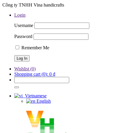
Công ty TNHH Vina handicrafts
Login
Username
Password
Remember Me
Wishlist
(0)
Shopping cart
(0):
0
₫
Vietnamese
English