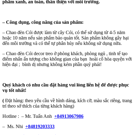
phẩm xanh, an toàn, thân thiện với môi trường.
–
Công dụng, công năng của sản phẩm:
– Chao đèn Cói được làm từ cây Cói, có thể sử dụng từ 4-5 năm
hoặc 10 năm nếu sản phẩm bảo quản tốt. Sản phẩm không gây hại
đến môi trường và có thể tự phân hủy nếu không sử dụng nữa.
– Chao đèn Cói decor treo ở phòng khách, phòng ngủ , tinh tế tạo
điểm nhấn ấn tượng cho không gian của bạn hoài cổ hòa quyện với
hiện đại ; bình dị nhưng không kém phần quý phái!
Quý khách có nhu cầu đặt hàng vui lòng liên hệ để được phục
vụ tốt nhất!
(
Đặt hàng: theo yêu cầu về hình dáng, kích cỡ, màu sắc riêng, trang
trí theo sở thích của từng khách hàng)
Hotline : – Mr. Tuấn Anh
+84913067986
– Ms. Nhi
+84819203333