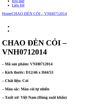
Hỏi đáp
Liên Hệ
Home
CHAO ĐÈN CÓI – VNH0712014
CHAO ĐÈN CÓI –
VNH0712014
– Mã sản phẩm:
VNH0712014
– Kích thước:
D12/46 x H44/53
– Chất liệu
: Cói
– Màu sắc
:
Màu cói tự nhiên
– Xuất xứ
:
Việt Nam
(Hàng xuất khẩu)