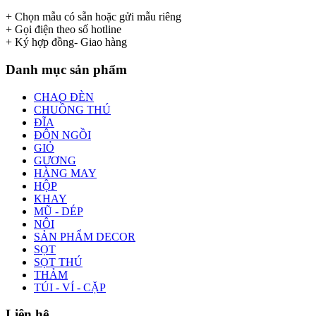
+ Chọn mẫu có sẵn hoặc gửi mẫu riêng
+ Gọi điện theo số hotline
+ Ký hợp đồng- Giao hàng
Danh mục sản phẩm
CHAO ĐÈN
CHUỒNG THÚ
ĐĨA
ĐÔN NGỒI
GIỎ
GƯƠNG
HÀNG MAY
HỘP
KHAY
MŨ - DÉP
NÔI
SẢN PHẨM DECOR
SỌT
SỌT THÚ
THẢM
TÚI - VÍ - CẶP
Liên hệ