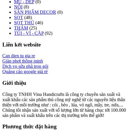
MŨ - DÉP
(0)
NÔI
(8)
SẢN PHẨM DECOR
(0)
SỌT
(48)
SỌT THÚ
(46)
THẢM
(25)
TÚI - VÍ - CẶP
(92)
Liên kết website
Can dien tu gia re
Giàn phơi thông minh
Dịch vụ sửa nhà trọn gói
Quảng cáo google giá rẻ
Giới thiệu
Công ty TNHH Vina Handicrafts là công ty chuyên sản xuất và
xuất khẩu các sản phẩm thủ công mỹ nghệ từ các nguyên liệu thân
thiện với môi trường như : cói , bèo , lúa, vỏ ngô, mây, tre, nứa,...
Chúng tôi nhận sản xuất với số lượng lớn từ hàng chục tới 100.000
sản phẩm và xuất khẩu trên các thị trường trên thế giới!
Phương thức đặt hàng