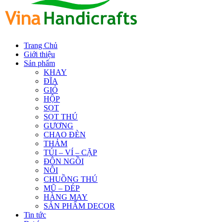
Trang Chủ
Giới thiệu
Sản phẩm
KHAY
ĐĨA
GIỎ
HỘP
SỌT
SỌT THÚ
GƯƠNG
CHAO ĐÈN
THẢM
TÚI – VÍ – CẶP
ĐÔN NGỒI
NÔI
CHUỒNG THÚ
MŨ – DÉP
HÀNG MAY
SẢN PHẨM DECOR
Tin tức