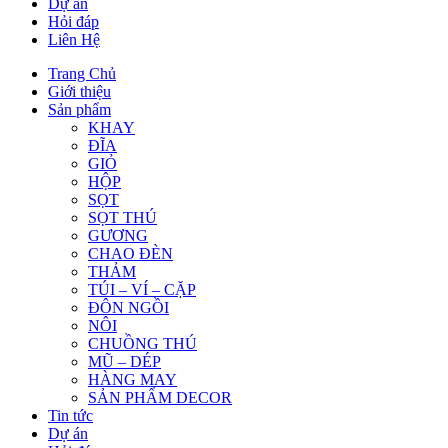
Dự án
Hỏi đáp
Liên Hệ
Trang Chủ
Giới thiệu
Sản phẩm
KHAY
ĐĨA
GIỎ
HỘP
SỌT
SỌT THÚ
GƯƠNG
CHAO ĐÈN
THẢM
TÚI – VÍ – CẶP
ĐÔN NGỒI
NÔI
CHUỒNG THÚ
MŨ – DÉP
HÀNG MAY
SẢN PHẨM DECOR
Tin tức
Dự án