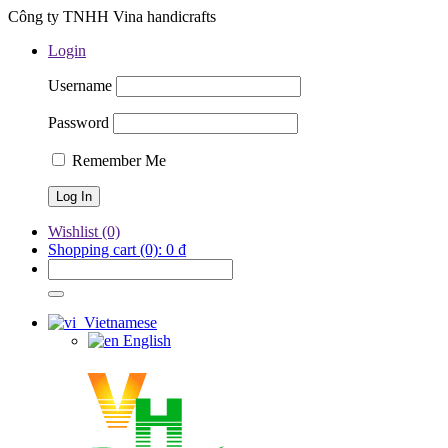
Công ty TNHH Vina handicrafts
Login
Username
Password
Remember Me
Wishlist
(0)
Shopping cart
(0):
0
₫
Vietnamese
English