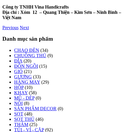
Công ty TNHH Vina Handicrafts
Địa chỉ :
Xóm 12
– Quang Thiện – Kim Sơn – Ninh Bình –
Việt Nam
Previous
Next
Danh mục sản phẩm
CHAO ĐÈN
(34)
CHUỒNG THÚ
(9)
ĐĨA
(20)
ĐÔN NGỒI
(15)
GIỎ
(21)
GƯƠNG
(33)
HÀNG MAY
(29)
HỘP
(10)
KHAY
(58)
MŨ - DÉP
(0)
NÔI
(8)
SẢN PHẨM DECOR
(0)
SỌT
(48)
SỌT THÚ
(46)
THẢM
(25)
TÚI - VÍ - CẶP
(92)