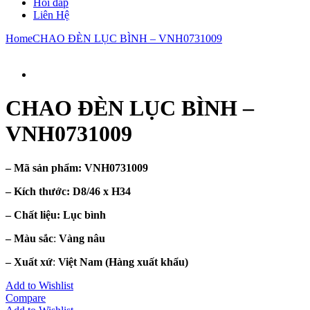
Hỏi đáp
Liên Hệ
Home
CHAO ĐÈN LỤC BÌNH – VNH0731009
CHAO ĐÈN LỤC BÌNH –
VNH0731009
– Mã sản phẩm:
VNH0731009
– Kích thước:
D8/46 x H34
– Chất liệu
: Lục bình
– Màu sắc
:
Vàng nâu
– Xuất xứ
:
Việt Nam
(Hàng xuất khẩu)
Add to Wishlist
Compare