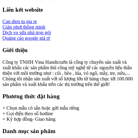
Liên kết website
Can dien tu gia re
Giàn phơi thông minh
Dịch vụ sửa nhà trọn gói
Quảng cáo google giá rẻ
Giới thiệu
Công ty TNHH Vina Handicrafts là công ty chuyên sản xuất và
xuất khẩu các sản phẩm thủ công mỹ nghệ từ các nguyên liệu thân
thiện với môi trường như : cói , bèo , lúa, vỏ ngô, mây, tre, nứa,...
Chúng tôi nhận sản xuất với số lượng lớn từ hàng chục tới 100.000
sản phẩm và xuất khẩu trên các thị trường trên thế giới!
Phương thức đặt hàng
+ Chọn mẫu có sẵn hoặc gửi mẫu riêng
+ Gọi điện theo số hotline
+ Ký hợp đồng- Giao hàng
Danh mục sản phẩm