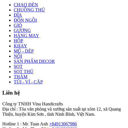
CHAO ĐÈN
CHUỒNG THÚ
ĐĨA
ĐÔN NGỒI
GIỎ
GƯƠNG
HÀNG MAY
HỘP
KHAY
MŨ - DÉP
NÔI
SẢN PHẨM DECOR
SỌT
SỌT THÚ
THẢM
TÚI - VÍ - CẶP
Liên hệ
Công ty TNHH Vina Handicrafts
Địa chỉ : Tòa văn phòng và xưởng sản xuất tại xóm 12, xã Quang
Thiện, huyện Kim Sơn , tỉnh Ninh Bình, Việt Nam.
Hotline 1 : Mr. Tuan Anh
+84913067986