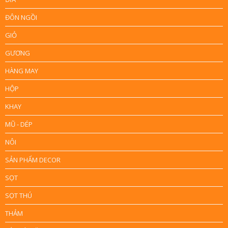
ĐÔN NGỒI
GIỎ
GƯƠNG
HÀNG MAY
HỘP
KHAY
MŨ - DÉP
NÔI
SẢN PHẨM DECOR
SỌT
SỌT THÚ
THẢM