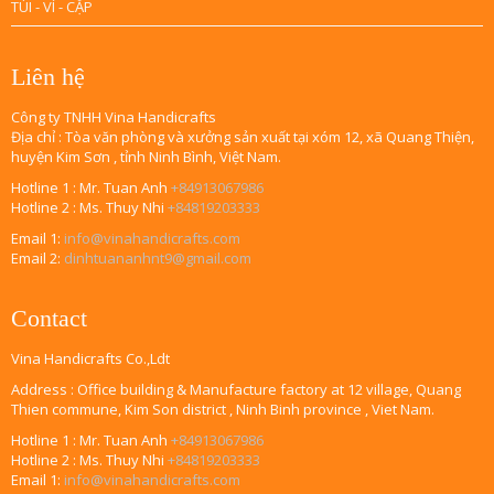
TÚI - VÍ - CẶP
Liên hệ
Công ty TNHH Vina Handicrafts
Địa chỉ : Tòa văn phòng và xưởng sản xuất tại xóm 12, xã Quang Thiện,
huyện Kim Sơn , tỉnh Ninh Bình, Việt Nam.
Hotline 1 : Mr. Tuan Anh
+84913067986
Hotline 2 : Ms. Thuy Nhi
+84819203333
Email 1:
info@vinahandicrafts.com
Email 2:
dinhtuananhnt9@gmail.com
Contact
Vina Handicrafts Co.,Ldt
Address : Office building & Manufacture factory at 12 village, Quang
Thien commune, Kim Son district , Ninh Binh province , Viet Nam.
Hotline 1 : Mr. Tuan Anh
+84913067986
Hotline 2 : Ms. Thuy Nhi
+84819203333
Email 1:
info@vinahandicrafts.com