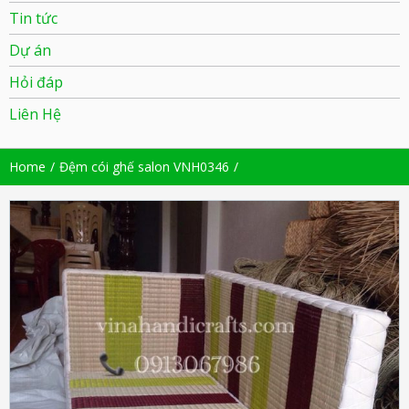
Tin tức
Dự án
Hỏi đáp
Liên Hệ
Home
Đệm cói ghế salon VNH0346