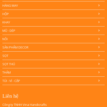
HÀNG MAY
HỘP
KHAY
MŨ - DÉP
NÔI
SẢN PHẨM DECOR
SỌT
SỌT THÚ
THẢM
TÚI - VÍ - CẶP
Liên hệ
Công ty TNHH Vina Handicrafts