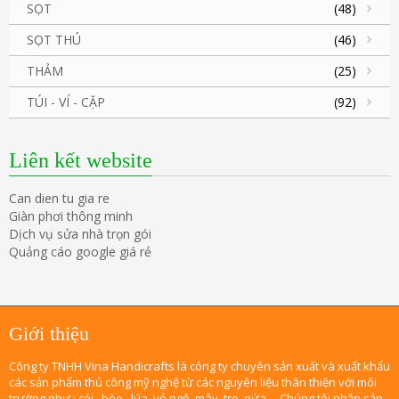
SỌT
(48)
SỌT THÚ
(46)
THẢM
(25)
TÚI - VÍ - CẶP
(92)
Liên kết website
Can dien tu gia re
Giàn phơi thông minh
Dịch vụ sửa nhà trọn gói
Quảng cáo google giá rẻ
Giới thiệu
Công ty TNHH Vina Handicrafts là công ty chuyên sản xuất và xuất khẩu
các sản phẩm thủ công mỹ nghệ từ các nguyên liệu thân thiện với môi
trường như : cói , bèo , lúa, vỏ ngô, mây, tre, nứa,... Chúng tôi nhận sản