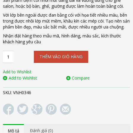
Sản phẩm đệm cói nhồi mút dáng dài và vuông dùng cho ghế
salon, hoặc bộ bàn, ghế, giường được làm hoàn toàn bằng cói.
Với lớp bên ngoài được đan bằng cói với họa tiết nhiều màu, bên
trong được nhồi lớp mút mềm, khâu kín các mép cói. Tạo nên sản
phẩm bền đẹp, màu sắc bắt mắt, được nhiều người ưa chuộng.
Nhận đặt hàng theo mẫu mã, hình dáng, màu sắc, kích thước
khách hàng yêu cầu
Đệm
THÊM VÀO GIỎ HÀNG
cói
ghế
salon
Add to Wishlist
VNH0346
Add to Wishlist
Compare
số
lượng
SKU:
VNH0346
Đánh giá (0)
Mô tả