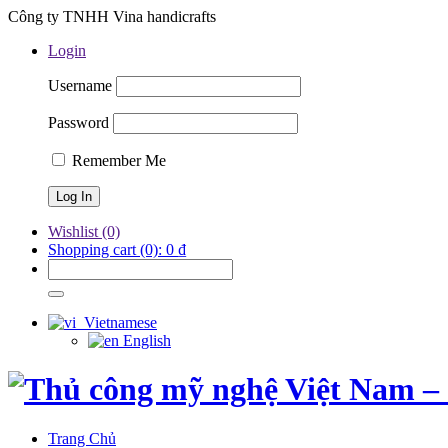
Công ty TNHH Vina handicrafts
Login
Username
Password
Remember Me
Wishlist
(0)
Shopping cart
(0):
0
₫
Vietnamese
English
Trang Chủ