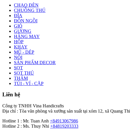
CHAO ĐÈN
CHUỒNG THÚ
ĐĨA
ĐÔN NGỒI
GIỎ
GƯƠNG
HÀNG MAY
HỘP
KHAY
MŨ - DÉP
NÔI
SẢN PHẨM DECOR
SỌT
SỌT THÚ
THẢM
TÚI - VÍ - CẶP
Liên hệ
Công ty TNHH Vina Handicrafts
Địa chỉ : Tòa văn phòng và xưởng sản xuất tại xóm 12, xã Quang Th
Hotline 1 : Mr. Tuan Anh
+84913067986
Hotline 2 : Ms. Thuy Nhi
+84819203333