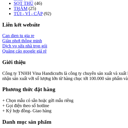
SỌT THÚ
(46)
THẢM
(25)
TÚI - VÍ - CẶP
(92)
Liên kết website
Can dien tu gia re
Giàn phơi thông minh
Dịch vụ sửa nhà trọn gói
Quảng cáo google giá rẻ
Giới thiệu
Công ty TNHH Vina Handicrafts là công ty chuyên sản xuất và xuất khẩ
nhận sản xuất với số lượng lớn từ hàng chục tới 100.000 sản phẩm và x
Phương thức đặt hàng
+ Chọn mẫu có sẵn hoặc gửi mẫu riêng
+ Gọi điện theo số hotline
+ Ký hợp đồng- Giao hàng
Danh mục sản phẩm