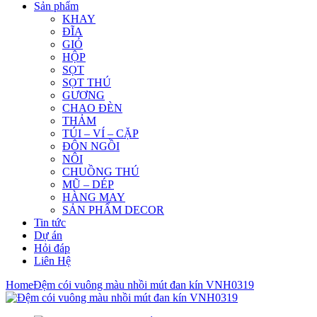
Sản phẩm
KHAY
ĐĨA
GIỎ
HỘP
SỌT
SỌT THÚ
GƯƠNG
CHAO ĐÈN
THẢM
TÚI – VÍ – CẶP
ĐÔN NGỒI
NÔI
CHUỒNG THÚ
MŨ – DÉP
HÀNG MAY
SẢN PHẨM DECOR
Tin tức
Dự án
Hỏi đáp
Liên Hệ
Home
Đệm cói vuông màu nhồi mút đan kín VNH0319