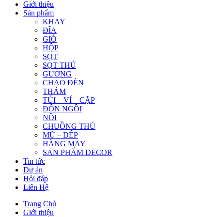
Giới thiệu
Sản phẩm
KHAY
ĐĨA
GIỎ
HỘP
SỌT
SỌT THÚ
GƯƠNG
CHAO ĐÈN
THẢM
TÚI – VÍ – CẶP
ĐÔN NGỒI
NÔI
CHUỒNG THÚ
MŨ – DÉP
HÀNG MAY
SẢN PHẨM DECOR
Tin tức
Dự án
Hỏi đáp
Liên Hệ
Trang Chủ
Giới thiệu