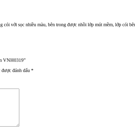
cói với sọc nhiều màu, bên trong được nhồi lớp mút mềm, lớp cói bên
 kín VNH0319”
c được đánh dấu
*