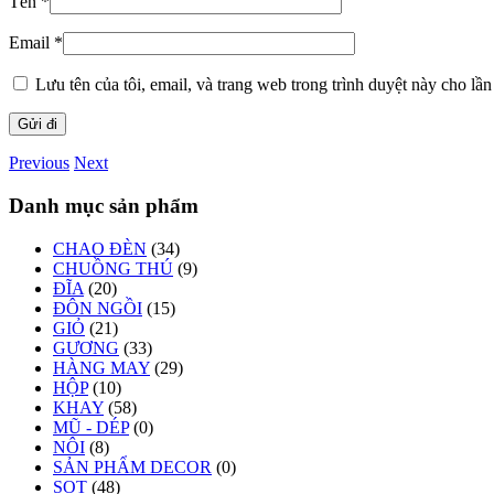
Tên
*
Email
*
Lưu tên của tôi, email, và trang web trong trình duyệt này cho lần 
Previous
Next
Danh mục sản phẩm
CHAO ĐÈN
(34)
CHUỒNG THÚ
(9)
ĐĨA
(20)
ĐÔN NGỒI
(15)
GIỎ
(21)
GƯƠNG
(33)
HÀNG MAY
(29)
HỘP
(10)
KHAY
(58)
MŨ - DÉP
(0)
NÔI
(8)
SẢN PHẨM DECOR
(0)
SỌT
(48)