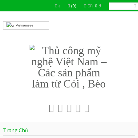
(0)
(0):
0
₫
Vietnamese
Trang Chủ