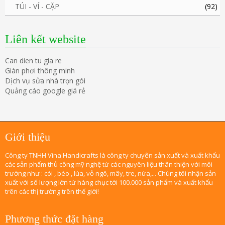
TÚI - VÍ - CẶP
(92)
Liên kết website
Can dien tu gia re
Giàn phơi thông minh
Dịch vụ sửa nhà trọn gói
Quảng cáo google giá rẻ
Giới thiệu
Công ty TNHH Vina Handicrafts là công ty chuyên sản xuất và xuất khẩu
các sản phẩm thủ công mỹ nghệ từ các nguyên liệu thân thiện với môi
trường như : cói , bèo , lúa, vỏ ngô, mây, tre, nứa,... Chúng tôi nhận sản
xuất với số lượng lớn từ hàng chục tới 100.000 sản phẩm và xuất khẩu
trên các thị trường trên thế giới!
Phương thức đặt hàng