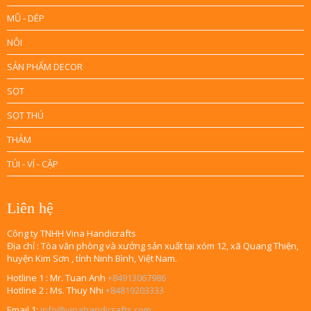
MŨ - DÉP
NÔI
SẢN PHẨM DECOR
SỌT
SỌT THÚ
THẢM
TÚI - VÍ - CẶP
Liên hệ
Công ty TNHH Vina Handicrafts
Địa chỉ : Tòa văn phòng và xưởng sản xuất tại xóm 12, xã Quang Thiện,
huyện Kim Sơn , tỉnh Ninh Bình, Việt Nam.
Hotline 1 : Mr. Tuan Anh
+84913067986
Hotline 2 : Ms. Thuy Nhi
+84819203333
Email 1:
info@vinahandicrafts.com