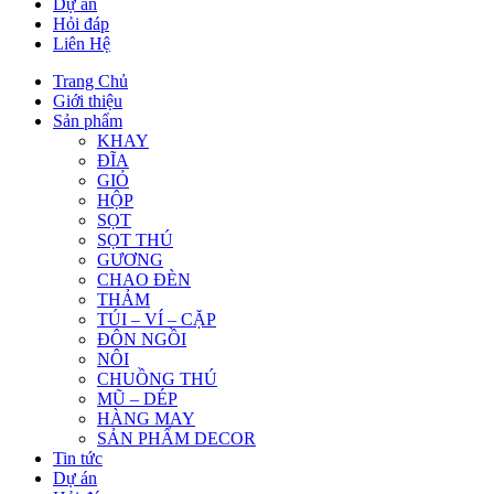
Dự án
Hỏi đáp
Liên Hệ
Trang Chủ
Giới thiệu
Sản phẩm
KHAY
ĐĨA
GIỎ
HỘP
SỌT
SỌT THÚ
GƯƠNG
CHAO ĐÈN
THẢM
TÚI – VÍ – CẶP
ĐÔN NGỒI
NÔI
CHUỒNG THÚ
MŨ – DÉP
HÀNG MAY
SẢN PHẨM DECOR
Tin tức
Dự án