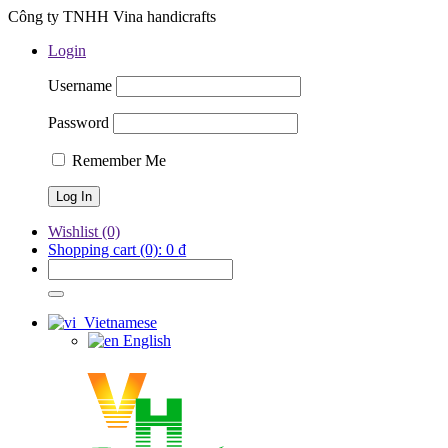
Công ty TNHH Vina handicrafts
Login
Username
Password
Remember Me
Wishlist
(0)
Shopping cart
(0):
0
₫
Vietnamese
English