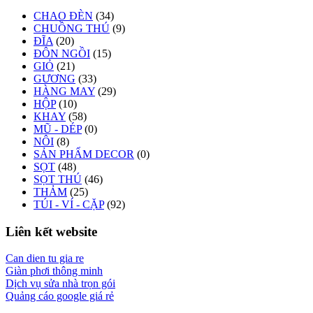
CHAO ĐÈN
(34)
CHUỒNG THÚ
(9)
ĐĨA
(20)
ĐÔN NGỒI
(15)
GIỎ
(21)
GƯƠNG
(33)
HÀNG MAY
(29)
HỘP
(10)
KHAY
(58)
MŨ - DÉP
(0)
NÔI
(8)
SẢN PHẨM DECOR
(0)
SỌT
(48)
SỌT THÚ
(46)
THẢM
(25)
TÚI - VÍ - CẶP
(92)
Liên kết website
Can dien tu gia re
Giàn phơi thông minh
Dịch vụ sửa nhà trọn gói
Quảng cáo google giá rẻ