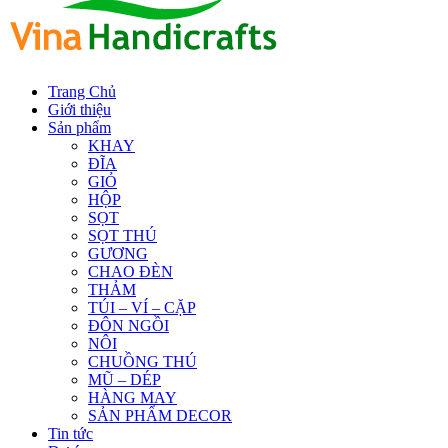
Trang Chủ
Giới thiệu
Sản phẩm
KHAY
ĐĨA
GIỎ
HỘP
SỌT
SỌT THÚ
GƯƠNG
CHAO ĐÈN
THẢM
TÚI – VÍ – CẶP
ĐÔN NGỒI
NÔI
CHUỒNG THÚ
MŨ – DÉP
HÀNG MAY
SẢN PHẨM DECOR
Tin tức