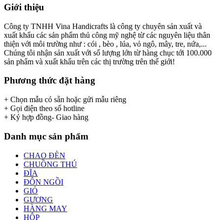
Giới thiệu
Công ty TNHH Vina Handicrafts là công ty chuyên sản xuất và
xuất khẩu các sản phẩm thủ công mỹ nghệ từ các nguyên liệu thân
thiện với môi trường như : cói , bèo , lúa, vỏ ngô, mây, tre, nứa,...
Chúng tôi nhận sản xuất với số lượng lớn từ hàng chục tới 100.000
sản phẩm và xuất khẩu trên các thị trường trên thế giới!
Phương thức đặt hàng
+ Chọn mẫu có sẵn hoặc gửi mẫu riêng
+ Gọi điện theo số hotline
+ Ký hợp đồng- Giao hàng
Danh mục sản phẩm
CHAO ĐÈN
CHUỒNG THÚ
ĐĨA
ĐÔN NGỒI
GIỎ
GƯƠNG
HÀNG MAY
HỘP