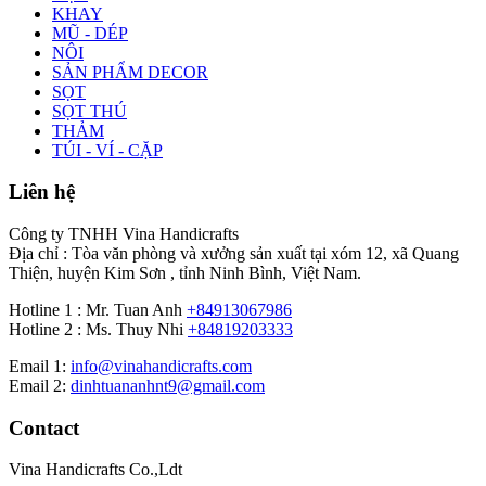
KHAY
MŨ - DÉP
NÔI
SẢN PHẨM DECOR
SỌT
SỌT THÚ
THẢM
TÚI - VÍ - CẶP
Liên hệ
Công ty TNHH Vina Handicrafts
Địa chỉ : Tòa văn phòng và xưởng sản xuất tại xóm 12, xã Quang
Thiện, huyện Kim Sơn , tỉnh Ninh Bình, Việt Nam.
Hotline 1 : Mr. Tuan Anh
+84913067986
Hotline 2 : Ms. Thuy Nhi
+84819203333
Email 1:
info@vinahandicrafts.com
Email 2:
dinhtuananhnt9@gmail.com
Contact
Vina Handicrafts Co.,Ldt