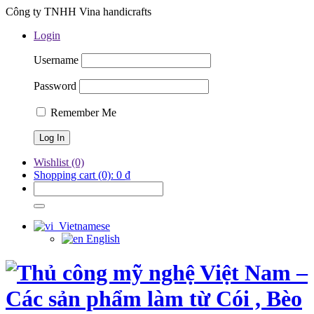
Công ty TNHH Vina handicrafts
Login
Username
Password
Remember Me
Wishlist
(0)
Shopping cart
(0):
0
₫
Vietnamese
English