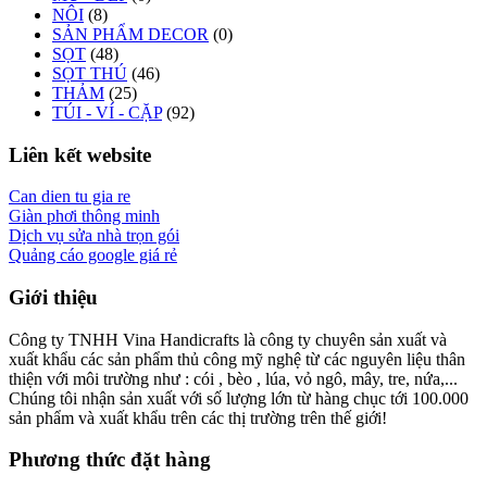
NÔI
(8)
SẢN PHẨM DECOR
(0)
SỌT
(48)
SỌT THÚ
(46)
THẢM
(25)
TÚI - VÍ - CẶP
(92)
Liên kết website
Can dien tu gia re
Giàn phơi thông minh
Dịch vụ sửa nhà trọn gói
Quảng cáo google giá rẻ
Giới thiệu
Công ty TNHH Vina Handicrafts là công ty chuyên sản xuất và
xuất khẩu các sản phẩm thủ công mỹ nghệ từ các nguyên liệu thân
thiện với môi trường như : cói , bèo , lúa, vỏ ngô, mây, tre, nứa,...
Chúng tôi nhận sản xuất với số lượng lớn từ hàng chục tới 100.000
sản phẩm và xuất khẩu trên các thị trường trên thế giới!
Phương thức đặt hàng