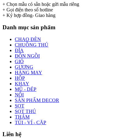
+ Chọn mẫu có sẵn hoặc gửi mẫu riêng
+ Gọi điện theo số hotline
+ Ký hợp đồng- Giao hàng
Danh mục sản phẩm
CHAO ĐÈN
CHUỒNG THÚ
ĐĨA
ĐÔN NGỒI
GIỎ
GƯƠNG
HÀNG MAY
HỘP
KHAY
MŨ - DÉP
NÔI
SẢN PHẨM DECOR
SỌT
SỌT THÚ
THẢM
TÚI - VÍ - CẶP
Liên hệ