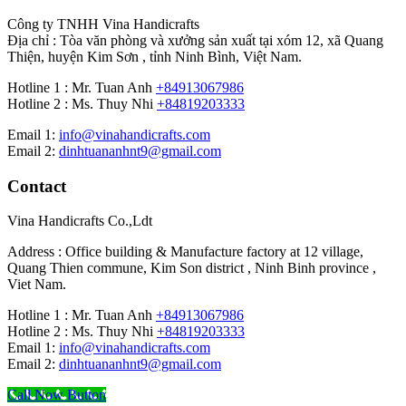
Công ty TNHH Vina Handicrafts
Địa chỉ : Tòa văn phòng và xưởng sản xuất tại xóm 12, xã Quang
Thiện, huyện Kim Sơn , tỉnh Ninh Bình, Việt Nam.
Hotline 1 : Mr. Tuan Anh
+84913067986
Hotline 2 : Ms. Thuy Nhi
+84819203333
Email 1:
info@vinahandicrafts.com
Email 2:
dinhtuananhnt9@gmail.com
Contact
Vina Handicrafts Co.,Ldt
Address : Office building & Manufacture factory at 12 village,
Quang Thien commune, Kim Son district , Ninh Binh province ,
Viet Nam.
Hotline 1 : Mr. Tuan Anh
+84913067986
Hotline 2 : Ms. Thuy Nhi
+84819203333
Email 1:
info@vinahandicrafts.com
Email 2:
dinhtuananhnt9@gmail.com
Call Now Button