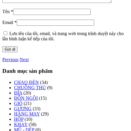
Tên
*
Email
*
Lưu tên của tôi, email, và trang web trong trình duyệt này cho
lần bình luận kế tiếp của tôi.
Previous
Next
Danh mục sản phẩm
CHAO ĐÈN
(34)
CHUỒNG THÚ
(9)
ĐĨA
(20)
ĐÔN NGỒI
(15)
GIỎ
(21)
GƯƠNG
(33)
HÀNG MAY
(29)
HỘP
(10)
KHAY
(58)
MŨ - DÉP
(0)