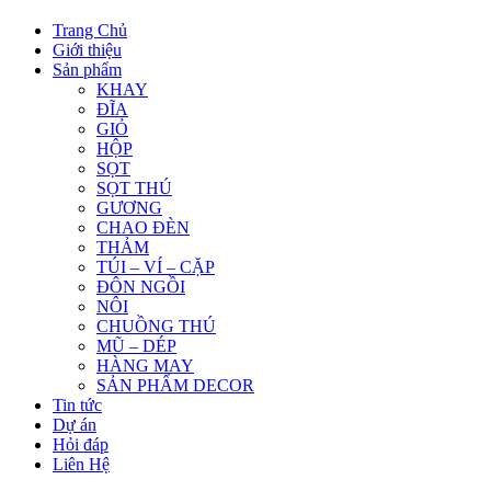
Trang Chủ
Giới thiệu
Sản phẩm
KHAY
ĐĨA
GIỎ
HỘP
SỌT
SỌT THÚ
GƯƠNG
CHAO ĐÈN
THẢM
TÚI – VÍ – CẶP
ĐÔN NGỒI
NÔI
CHUỒNG THÚ
MŨ – DÉP
HÀNG MAY
SẢN PHẨM DECOR
Tin tức
Dự án
Hỏi đáp
Liên Hệ