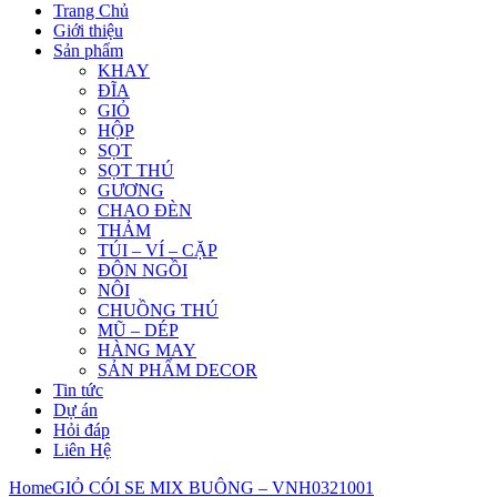
Trang Chủ
Giới thiệu
Sản phẩm
KHAY
ĐĨA
GIỎ
HỘP
SỌT
SỌT THÚ
GƯƠNG
CHAO ĐÈN
THẢM
TÚI – VÍ – CẶP
ĐÔN NGỒI
NÔI
CHUỒNG THÚ
MŨ – DÉP
HÀNG MAY
SẢN PHẨM DECOR
Tin tức
Dự án
Hỏi đáp
Liên Hệ
Home
GIỎ CÓI SE MIX BUÔNG – VNH0321001