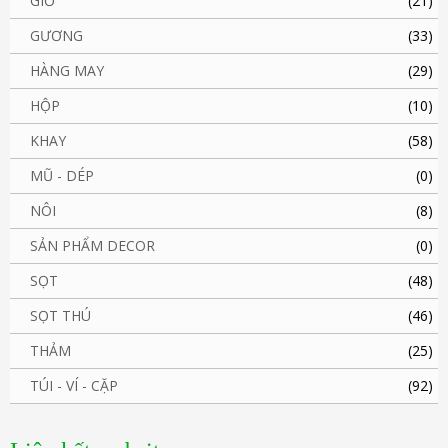
GIỎ
(21)
GƯƠNG
(33)
HÀNG MAY
(29)
HỘP
(10)
KHAY
(58)
MŨ - DÉP
(0)
NÔI
(8)
SẢN PHẨM DECOR
(0)
SỌT
(48)
SỌT THÚ
(46)
THẢM
(25)
TÚI - VÍ - CẶP
(92)