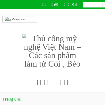
(0)
(0):
0
₫
Vietnamese
Trang Chủ