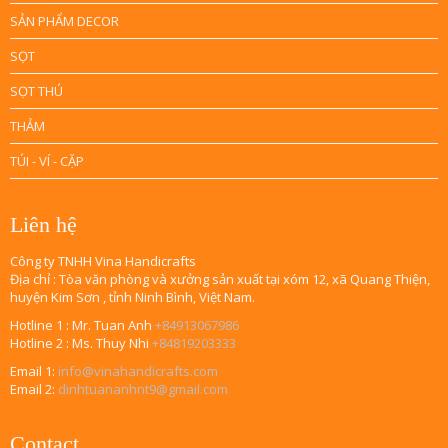
SẢN PHẨM DECOR
SỌT
SỌT THÚ
THẢM
TÚI - VÍ - CẶP
Liên hệ
Công ty TNHH Vina Handicrafts
Địa chỉ : Tòa văn phòng và xưởng sản xuất tại xóm 12, xã Quang Thiện,
huyện Kim Sơn , tỉnh Ninh Bình, Việt Nam.
Hotline 1 : Mr. Tuan Anh
+84913067986
Hotline 2 : Ms. Thuy Nhi
+84819203333
Email 1:
info@vinahandicrafts.com
Email 2:
dinhtuananhnt9@gmail.com
Contact