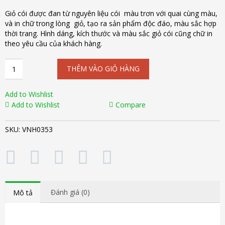
Giỏ cói được đan từ nguyên liệu cói màu trơn với quai cùng màu,
và in chữ trong lòng giỏ, tạo ra sản phẩm độc đáo, màu sắc hợp
thời trang. Hình dáng, kích thước và màu sắc giỏ cói cũng chữ in
theo yêu cầu của khách hàng.
Giỏ
THÊM VÀO GIỎ HÀNG
cói
trơn
in
Add to Wishlist
chữ
Add to Wishlist
Compare
VNH0353
số
SKU:
VNH0353
lượng
Đánh giá (0)
Mô tả