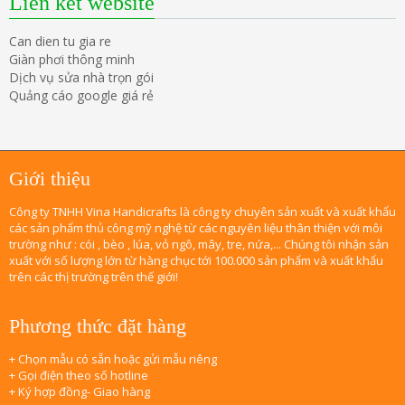
Liên kết website
Can dien tu gia re
Giàn phơi thông minh
Dịch vụ sửa nhà trọn gói
Quảng cáo google giá rẻ
Giới thiệu
Công ty TNHH Vina Handicrafts là công ty chuyên sản xuất và xuất khẩu
các sản phẩm thủ công mỹ nghệ từ các nguyên liệu thân thiện với môi
trường như : cói , bèo , lúa, vỏ ngô, mây, tre, nứa,... Chúng tôi nhận sản
xuất với số lượng lớn từ hàng chục tới 100.000 sản phẩm và xuất khẩu
trên các thị trường trên thế giới!
Phương thức đặt hàng
+ Chọn mẫu có sẵn hoặc gửi mẫu riêng
+ Gọi điện theo số hotline
+ Ký hợp đồng- Giao hàng