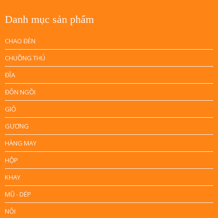
Danh mục sản phẩm
CHAO ĐÈN
CHUỒNG THÚ
ĐĨA
ĐÔN NGỒI
GIỎ
GƯƠNG
HÀNG MAY
HỘP
KHAY
MŨ - DÉP
NÔI