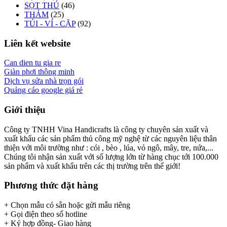
SỌT THÚ
(46)
THẢM
(25)
TÚI - VÍ - CẶP
(92)
Liên kết website
Can dien tu gia re
Giàn phơi thông minh
Dịch vụ sửa nhà trọn gói
Quảng cáo google giá rẻ
Giới thiệu
Công ty TNHH Vina Handicrafts là công ty chuyên sản xuất và
xuất khẩu các sản phẩm thủ công mỹ nghệ từ các nguyên liệu thân
thiện với môi trường như : cói , bèo , lúa, vỏ ngô, mây, tre, nứa,...
Chúng tôi nhận sản xuất với số lượng lớn từ hàng chục tới 100.000
sản phẩm và xuất khẩu trên các thị trường trên thế giới!
Phương thức đặt hàng
+ Chọn mẫu có sẵn hoặc gửi mẫu riêng
+ Gọi điện theo số hotline
+ Ký hợp đồng- Giao hàng