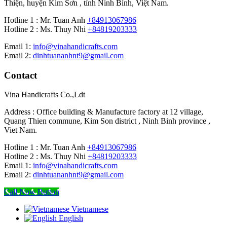
Thiện, huyện Kim Sơn , tỉnh Ninh Bình, Việt Nam.
Hotline 1 : Mr. Tuan Anh
+84913067986
Hotline 2 : Ms. Thuy Nhi
+84819203333
Email 1:
info@vinahandicrafts.com
Email 2:
dinhtuananhnt9@gmail.com
Contact
Vina Handicrafts Co.,Ldt
Address : Office building & Manufacture factory at 12 village,
Quang Thien commune, Kim Son district , Ninh Binh province ,
Viet Nam.
Hotline 1 : Mr. Tuan Anh
+84913067986
Hotline 2 : Ms. Thuy Nhi
+84819203333
Email 1:
info@vinahandicrafts.com
Email 2:
dinhtuananhnt9@gmail.com
Call Now Button
Vietnamese
English