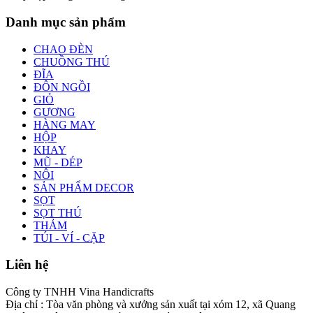
Danh mục sản phẩm
CHAO ĐÈN
CHUỒNG THÚ
ĐĨA
ĐÔN NGỒI
GIỎ
GƯƠNG
HÀNG MAY
HỘP
KHAY
MŨ - DÉP
NÔI
SẢN PHẨM DECOR
SỌT
SỌT THÚ
THẢM
TÚI - VÍ - CẶP
Liên hệ
Công ty TNHH Vina Handicrafts
Địa chỉ : Tòa văn phòng và xưởng sản xuất tại xóm 12, xã Quang