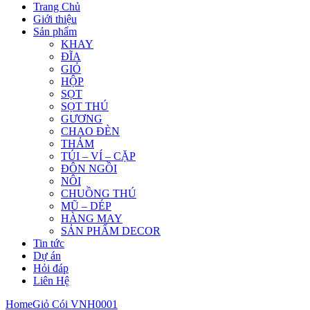
Trang Chủ
Giới thiệu
Sản phẩm
KHAY
ĐĨA
GIỎ
HỘP
SỌT
SỌT THÚ
GƯƠNG
CHAO ĐÈN
THẢM
TÚI – VÍ – CẶP
ĐÔN NGỒI
NÔI
CHUỒNG THÚ
MŨ – DÉP
HÀNG MAY
SẢN PHẨM DECOR
Tin tức
Dự án
Hỏi đáp
Liên Hệ
Home
Giỏ Cói VNH0001