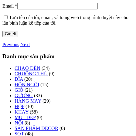
Email
*
Lưu tên của tôi, email, và trang web trong trình duyệt này cho
lần bình luận kế tiếp của tôi.
Previous
Next
Danh mục sản phẩm
CHAO ĐÈN
(34)
CHUỒNG THÚ
(9)
ĐĨA
(20)
ĐÔN NGỒI
(15)
GIỎ
(21)
GƯƠNG
(33)
HÀNG MAY
(29)
HỘP
(10)
KHAY
(58)
MŨ - DÉP
(0)
NÔI
(8)
SẢN PHẨM DECOR
(0)
SỌT
(48)