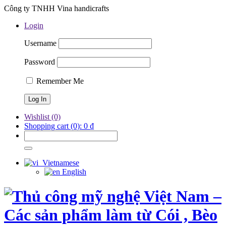
Công ty TNHH Vina handicrafts
Login
Username
Password
Remember Me
Wishlist
(0)
Shopping cart
(0):
0
₫
Vietnamese
English