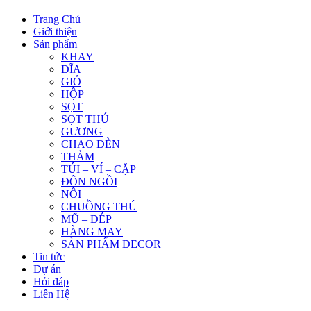
Trang Chủ
Giới thiệu
Sản phẩm
KHAY
ĐĨA
GIỎ
HỘP
SỌT
SỌT THÚ
GƯƠNG
CHAO ĐÈN
THẢM
TÚI – VÍ – CẶP
ĐÔN NGỒI
NÔI
CHUỒNG THÚ
MŨ – DÉP
HÀNG MAY
SẢN PHẨM DECOR
Tin tức
Dự án
Hỏi đáp
Liên Hệ