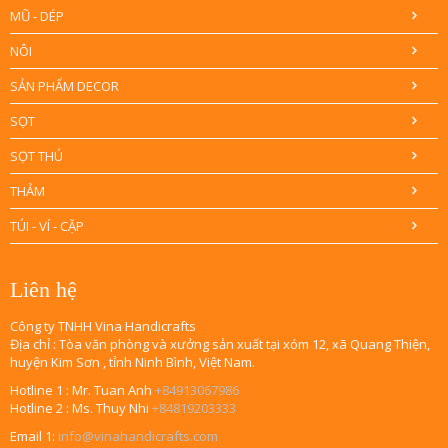
MŨ - DÉP
NÔI
SẢN PHẨM DECOR
SỌT
SỌT THÚ
THẢM
TÚI - VÍ - CẶP
Liên hệ
Công ty TNHH Vina Handicrafts
Địa chỉ : Tòa văn phòng và xưởng sản xuất tại xóm 12, xã Quang Thiện,
huyện Kim Sơn , tỉnh Ninh Bình, Việt Nam.
Hotline 1 : Mr. Tuan Anh
+84913067986
Hotline 2 : Ms. Thuy Nhi
+84819203333
Email 1:
info@vinahandicrafts.com