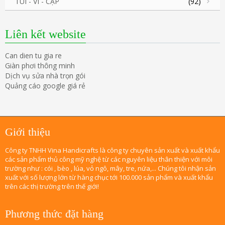
TÚI - VÍ - CẶP
(92)
Liên kết website
Can dien tu gia re
Giàn phơi thông minh
Dịch vụ sửa nhà trọn gói
Quảng cáo google giá rẻ
Giới thiệu
Công ty TNHH Vina Handicrafts là công ty chuyên sản xuất và xuất khẩu
các sản phẩm thủ công mỹ nghệ từ các nguyên liệu thân thiện với môi
trường như : cói , bèo , lúa, vỏ ngô, mây, tre, nứa,... Chúng tôi nhận sản
xuất với số lượng lớn từ hàng chục tới 100.000 sản phẩm và xuất khẩu
trên các thị trường trên thế giới!
Phương thức đặt hàng