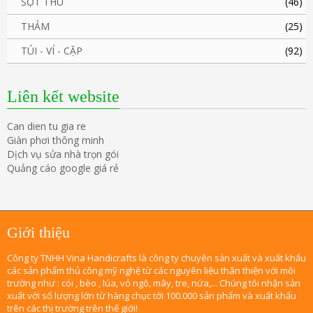
SỌT THÚ
(46)
THẢM
(25)
TÚI - VÍ - CẶP
(92)
Liên kết website
Can dien tu gia re
Giàn phơi thông minh
Dịch vụ sửa nhà trọn gói
Quảng cáo google giá rẻ
Giới thiệu
Công ty TNHH Vina Handicrafts là công ty chuyên sản xuất và xuất khẩu
các sản phẩm thủ công mỹ nghệ từ các nguyên liệu thân thiện với môi
trường như : cói , bèo , lúa, vỏ ngô, mây, tre, nứa,... Chúng tôi nhận sản
xuất với số lượng lớn từ hàng chục tới 100.000 sản phẩm và xuất khẩu
trên các thị trường trên thế giới!