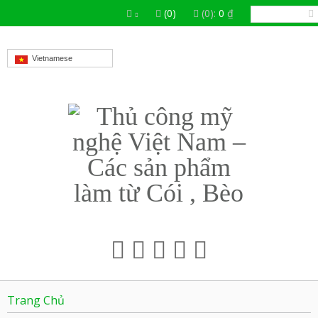
(0)
(0):
0
₫
Vietnamese
Trang Chủ