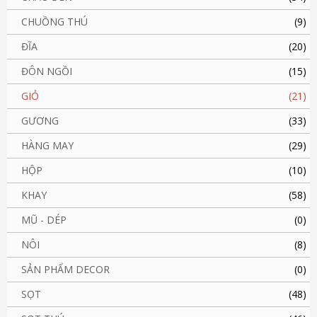
CHUỒNG THÚ
(9)
ĐĨA
(20)
ĐÔN NGỒI
(15)
GIỎ
(21)
GƯƠNG
(33)
HÀNG MAY
(29)
HỘP
(10)
KHAY
(58)
MŨ - DÉP
(0)
NÔI
(8)
SẢN PHẨM DECOR
(0)
SỌT
(48)