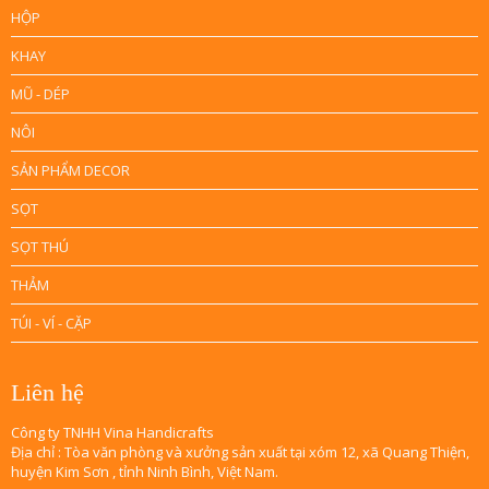
HỘP
KHAY
MŨ - DÉP
NÔI
SẢN PHẨM DECOR
SỌT
SỌT THÚ
THẢM
TÚI - VÍ - CẶP
Liên hệ
Công ty TNHH Vina Handicrafts
Địa chỉ : Tòa văn phòng và xưởng sản xuất tại xóm 12, xã Quang Thiện,
huyện Kim Sơn , tỉnh Ninh Bình, Việt Nam.