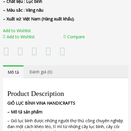
– Chất liệu : Lục
bình
– Màu sắc :
Vàng nâu
– Xuất xứ
:
Việt Nam (Hàng xuất khẩu).
Add to Wishlist
Add to Wishlist
Compare
Đánh giá (0)
Mô tả
Product Description
GIỎ
LỤC BÌNH
VINA
HANDICRAFTS
–
Mô tả sản phẩm
:
– Giỏ lục bình được những người thợ thủ công chuyên nghiệp
đan một cách khéo léo, tỉ mỉ từ những cây lục bình, cây cói