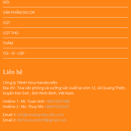
NÔI
SẢN PHẨM DECOR
SỌT
SỌT THÚ
THẢM
TÚI - VÍ - CẶP
Liên hệ
Công ty TNHH Vina Handicrafts
Địa chỉ : Tòa văn phòng và xưởng sản xuất tại xóm 12, xã Quang Thiện,
huyện Kim Sơn , tỉnh Ninh Bình, Việt Nam.
Hotline 1 : Mr. Tuan Anh
+84913067986
Hotline 2 : Ms. Thuy Nhi
+84819203333
Email 1:
info@vinahandicrafts.com
Email 2:
dinhtuananhnt9@gmail.com