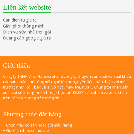
Liên kết website
Can dien tu gia re
Giàn phơi thông minh
Dịch vụ sửa nhà trọn gói
Quảng cáo google giá rẻ
Giới thiệu
Công ty TNHH Vina Handicrafts là công ty chuyên sản xuất và xuất khẩu
các sản phẩm thủ công mỹ nghệ từ các nguyên liệu thân thiện với môi
trường như : cói , bèo , lúa, vỏ ngô, mây, tre, nứa,... Chúng tôi nhận sản
xuất với số lượng lớn từ hàng chục tới 100.000 sản phẩm và xuất khẩu
trên các thị trường trên thế giới!
Phương thức đặt hàng
+ Chọn mẫu có sẵn hoặc gửi mẫu riêng
+ Gọi điện theo số hotline