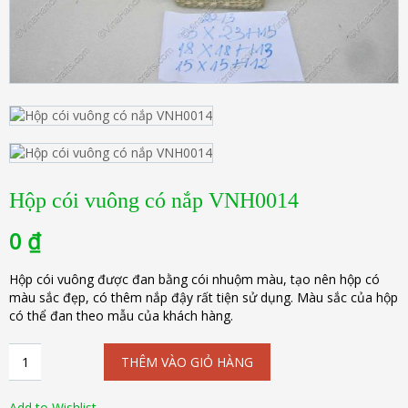
Hộp cói vuông có nắp VNH0014
0
₫
Hộp cói vuông được đan bằng cói nhuộm màu, tạo nên hộp có
màu sắc đẹp, có thêm nắp đậy rất tiện sử dụng. Màu sắc của hộp
có thể đan theo mẫu của khách hàng.
Hộp
THÊM VÀO GIỎ HÀNG
cói
vuông
có
Add to Wishlist