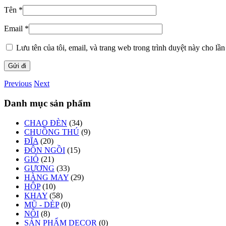
Tên
*
Email
*
Lưu tên của tôi, email, và trang web trong trình duyệt này cho lần 
Previous
Next
Danh mục sản phẩm
CHAO ĐÈN
(34)
CHUỒNG THÚ
(9)
ĐĨA
(20)
ĐÔN NGỒI
(15)
GIỎ
(21)
GƯƠNG
(33)
HÀNG MAY
(29)
HỘP
(10)
KHAY
(58)
MŨ - DÉP
(0)
NÔI
(8)
SẢN PHẨM DECOR
(0)