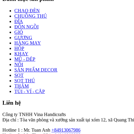
CHAO ĐÈN
CHUỒNG THÚ
ĐĨA
ĐÔN NGỒI
GIỎ
GƯƠNG
HÀNG MAY
HỘP
KHAY
MŨ - DÉP
NÔI
SẢN PHẨM DECOR
SỌT
SỌT THÚ
THẢM
TÚI - VÍ - CẶP
Liên hệ
Công ty TNHH Vina Handicrafts
Địa chỉ : Tòa văn phòng và xưởng sản xuất tại xóm 12, xã Quang Th
Hotline 1 : Mr. Tuan Anh
+84913067986