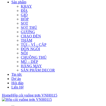
Sản phẩm
KHAY
ĐĨA
GIỎ
HỘP
SỌT
SỌT THÚ
GƯƠNG
CHAO ĐÈN
THẢM
TÚI – VÍ – CẶP
ĐÔN NGỒI
NÔI
CHUỒNG THÚ
MŨ – DÉP
HÀNG MAY
SẢN PHẨM DECOR
Tin tức
Dự án
Hỏi đáp
Liên Hệ
Home
Hộp cói vuông trơn VNH0115