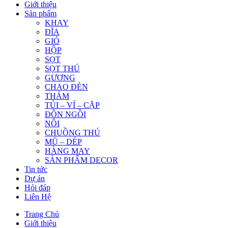
Giới thiệu
Sản phẩm
KHAY
ĐĨA
GIỎ
HỘP
SỌT
SỌT THÚ
GƯƠNG
CHAO ĐÈN
THẢM
TÚI – VÍ – CẶP
ĐÔN NGỒI
NÔI
CHUỒNG THÚ
MŨ – DÉP
HÀNG MAY
SẢN PHẨM DECOR
Tin tức
Dự án
Hỏi đáp
Liên Hệ
Trang Chủ
Giới thiệu