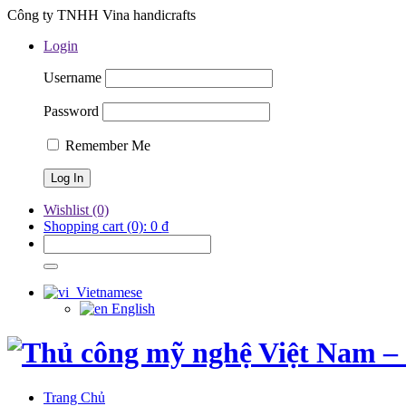
Công ty TNHH Vina handicrafts
Login
Username
Password
Remember Me
Wishlist
(0)
Shopping cart
(0):
0
₫
Vietnamese
English
Trang Chủ