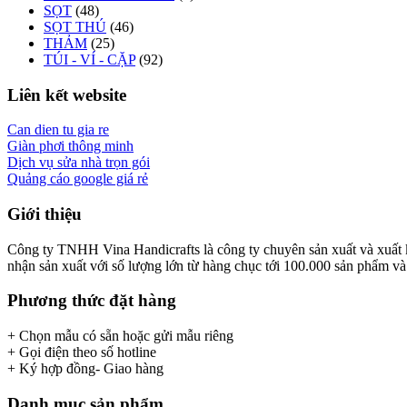
SỌT
(48)
SỌT THÚ
(46)
THẢM
(25)
TÚI - VÍ - CẶP
(92)
Liên kết website
Can dien tu gia re
Giàn phơi thông minh
Dịch vụ sửa nhà trọn gói
Quảng cáo google giá rẻ
Giới thiệu
Công ty TNHH Vina Handicrafts là công ty chuyên sản xuất và xuất khẩ
nhận sản xuất với số lượng lớn từ hàng chục tới 100.000 sản phẩm và x
Phương thức đặt hàng
+ Chọn mẫu có sẵn hoặc gửi mẫu riêng
+ Gọi điện theo số hotline
+ Ký hợp đồng- Giao hàng
Danh mục sản phẩm