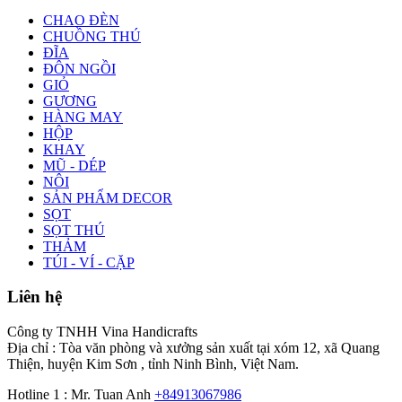
CHAO ĐÈN
CHUỒNG THÚ
ĐĨA
ĐÔN NGỒI
GIỎ
GƯƠNG
HÀNG MAY
HỘP
KHAY
MŨ - DÉP
NÔI
SẢN PHẨM DECOR
SỌT
SỌT THÚ
THẢM
TÚI - VÍ - CẶP
Liên hệ
Công ty TNHH Vina Handicrafts
Địa chỉ : Tòa văn phòng và xưởng sản xuất tại xóm 12, xã Quang
Thiện, huyện Kim Sơn , tỉnh Ninh Bình, Việt Nam.
Hotline 1 : Mr. Tuan Anh
+84913067986