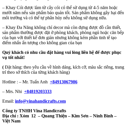
– Khay Cói được làm từ cây cói có thể sử dụng từ 4-5 năm hoặc
mười năm nếu sản phẩm bảo quản tốt. Sản phẩm không gây hại đến
môi trường và có thể tự phân hủy nếu không sử dụng nữa.
– Khay Đa Năng không chỉ decor mà còn đựng được đồ cần thiết,
sản phẩm thường được đặt ở phòng khách, phòng ngủ hoặc căn bếp
của bạn với thiết kế đơn giản nhưng không kém phần tinh tế tạo
điểm nhấn ấn tượng cho không gian của bạn
Quý khách có nhu cầu đặt hàng vui lòng liên hệ để được phục
vụ tốt nhất!
(
Đặt hàng: theo yêu cầu về hình dáng, kích cỡ, màu sắc riêng, trang
trí theo sở thích của từng khách hàng)
Hotline : – Mr. Tuấn Anh
+84913067986
– Mrs. Nhi
+84819203333
Email:
info@vinahandicrafts.com
Công ty TNHH Vina Handicrafts
Địa chỉ :
Xóm 12
– Quang Thiện – Kim Sơn – Ninh Bình –
Việt Nam