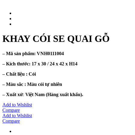
KHAY CÓI SE QUAI GỖ
– Mã sản phẩm:
VNH0111004
– Kích thước:
17 x 30 / 24 x 42 x H14
– Chất liệu : Cói
– Màu sắc :
Màu cói tự nhiên
– Xuất xứ
:
Việt Nam (Hàng xuất khẩu).
Add to Wishlist
Compare
Add to Wishlist
Compare