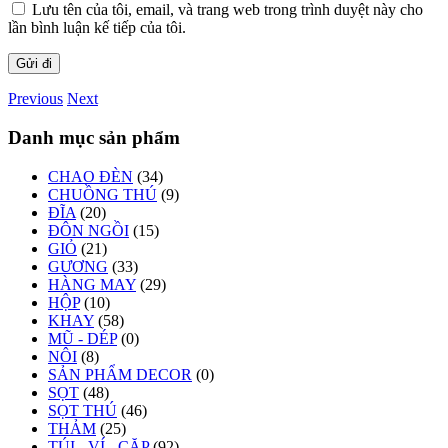
Lưu tên của tôi, email, và trang web trong trình duyệt này cho
lần bình luận kế tiếp của tôi.
Previous
Next
Danh mục sản phẩm
CHAO ĐÈN
(34)
CHUỒNG THÚ
(9)
ĐĨA
(20)
ĐÔN NGỒI
(15)
GIỎ
(21)
GƯƠNG
(33)
HÀNG MAY
(29)
HỘP
(10)
KHAY
(58)
MŨ - DÉP
(0)
NÔI
(8)
SẢN PHẨM DECOR
(0)
SỌT
(48)
SỌT THÚ
(46)
THẢM
(25)
TÚI - VÍ - CẶP
(92)