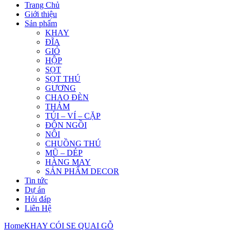
Trang Chủ
Giới thiệu
Sản phẩm
KHAY
ĐĨA
GIỎ
HỘP
SỌT
SỌT THÚ
GƯƠNG
CHAO ĐÈN
THẢM
TÚI – VÍ – CẶP
ĐÔN NGỒI
NÔI
CHUỒNG THÚ
MŨ – DÉP
HÀNG MAY
SẢN PHẨM DECOR
Tin tức
Dự án
Hỏi đáp
Liên Hệ
Home
KHAY CÓI SE QUAI GỖ