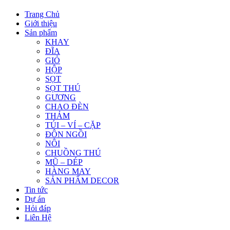
Trang Chủ
Giới thiệu
Sản phẩm
KHAY
ĐĨA
GIỎ
HỘP
SỌT
SỌT THÚ
GƯƠNG
CHAO ĐÈN
THẢM
TÚI – VÍ – CẶP
ĐÔN NGỒI
NÔI
CHUỒNG THÚ
MŨ – DÉP
HÀNG MAY
SẢN PHẨM DECOR
Tin tức
Dự án
Hỏi đáp
Liên Hệ