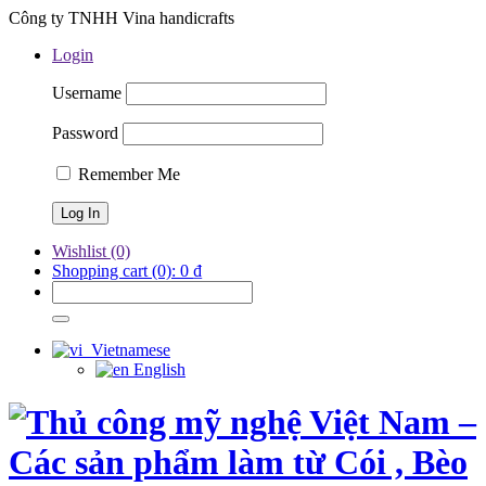
Công ty TNHH Vina handicrafts
Login
Username
Password
Remember Me
Wishlist
(0)
Shopping cart
(0):
0
₫
Vietnamese
English