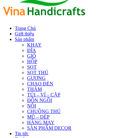
Trang Chủ
Giới thiệu
Sản phẩm
KHAY
ĐĨA
GIỎ
HỘP
SỌT
SỌT THÚ
GƯƠNG
CHAO ĐÈN
THẢM
TÚI – VÍ – CẶP
ĐÔN NGỒI
NÔI
CHUỒNG THÚ
MŨ – DÉP
HÀNG MAY
SẢN PHẨM DECOR
Tin tức