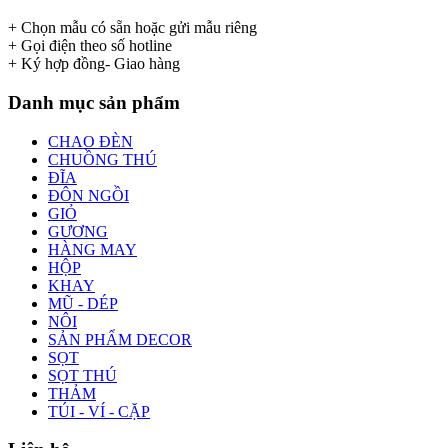
+ Chọn mẫu có sẵn hoặc gửi mẫu riêng
+ Gọi điện theo số hotline
+ Ký hợp đồng- Giao hàng
Danh mục sản phẩm
CHAO ĐÈN
CHUỒNG THÚ
ĐĨA
ĐÔN NGỒI
GIỎ
GƯƠNG
HÀNG MAY
HỘP
KHAY
MŨ - DÉP
NÔI
SẢN PHẨM DECOR
SỌT
SỌT THÚ
THẢM
TÚI - VÍ - CẶP