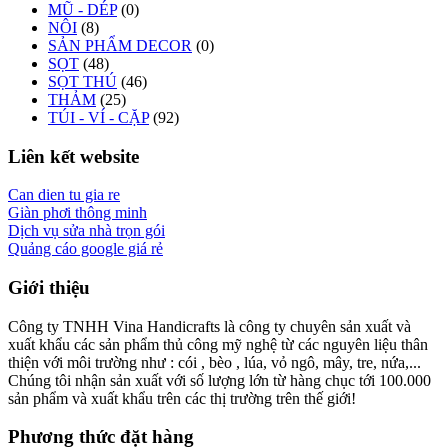
MŨ - DÉP
(0)
NÔI
(8)
SẢN PHẨM DECOR
(0)
SỌT
(48)
SỌT THÚ
(46)
THẢM
(25)
TÚI - VÍ - CẶP
(92)
Liên kết website
Can dien tu gia re
Giàn phơi thông minh
Dịch vụ sửa nhà trọn gói
Quảng cáo google giá rẻ
Giới thiệu
Công ty TNHH Vina Handicrafts là công ty chuyên sản xuất và
xuất khẩu các sản phẩm thủ công mỹ nghệ từ các nguyên liệu thân
thiện với môi trường như : cói , bèo , lúa, vỏ ngô, mây, tre, nứa,...
Chúng tôi nhận sản xuất với số lượng lớn từ hàng chục tới 100.000
sản phẩm và xuất khẩu trên các thị trường trên thế giới!
Phương thức đặt hàng