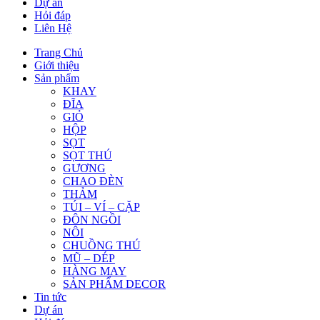
Dự án
Hỏi đáp
Liên Hệ
Trang Chủ
Giới thiệu
Sản phẩm
KHAY
ĐĨA
GIỎ
HỘP
SỌT
SỌT THÚ
GƯƠNG
CHAO ĐÈN
THẢM
TÚI – VÍ – CẶP
ĐÔN NGỒI
NÔI
CHUỒNG THÚ
MŨ – DÉP
HÀNG MAY
SẢN PHẨM DECOR
Tin tức
Dự án