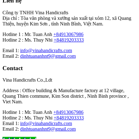
Liên hệ
Công ty TNHH Vina Handicrafts
Địa chỉ : Tòa văn phòng và xưởng sản xuất tại xóm 12, xã Quang
Thiện, huyện Kim Sơn , tỉnh Ninh Bình, Việt Nam.
Hotline 1 : Mr. Tuan Anh
+84913067986
Hotline 2 : Ms. Thuy Nhi
+84819203333
Email 1:
info@vinahandicrafts.com
Email 2:
dinhtuananhnt9@gmail.com
Contact
Vina Handicrafts Co.,Ldt
Address : Office building & Manufacture factory at 12 village,
Quang Thien commune, Kim Son district , Ninh Binh province ,
Viet Nam.
Hotline 1 : Mr. Tuan Anh
+84913067986
Hotline 2 : Ms. Thuy Nhi
+84819203333
Email 1:
info@vinahandicrafts.com
Email 2:
dinhtuananhnt9@gmail.com