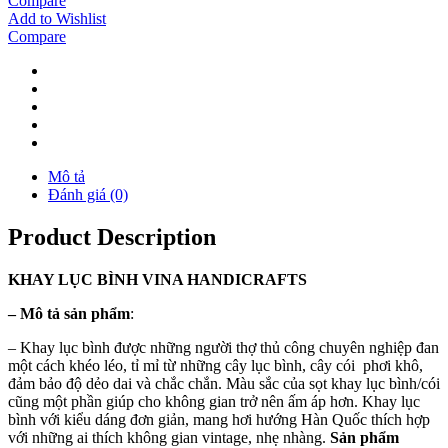
Compare
Add to Wishlist
Compare
Mô tả
Đánh giá (0)
Product Description
KHAY
LỤC BÌNH
VINA
HANDICRAFTS
–
Mô tả sản phẩm
:
– Khay lục bình được những người thợ thủ công chuyên nghiệp đan
một cách khéo léo, tỉ mỉ từ những cây lục bình, cây cói phơi khô,
đảm bảo độ dẻo dai và chắc chắn. Màu sắc của sọt khay lục bình/cói
cũng một phần giúp cho không gian trở nên ấm áp hơn. Khay lục
bình với kiểu dáng đơn giản, mang hơi hướng Hàn Quốc thích hợp
với những ai thích không gian vintage, nhẹ nhàng.
Sản phẩm