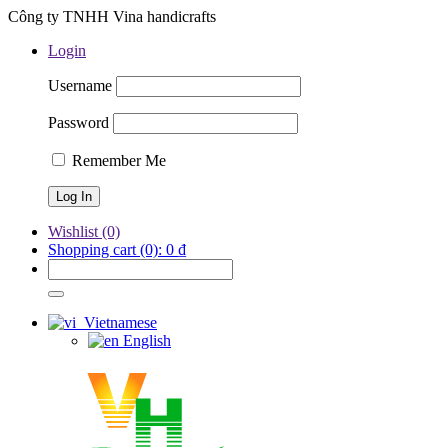
Công ty TNHH Vina handicrafts
Login
Username
Password
Remember Me
Wishlist
(0)
Shopping cart
(0):
0
₫
Vietnamese
English