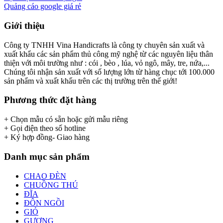
Quảng cáo google giá rẻ
Giới thiệu
Công ty TNHH Vina Handicrafts là công ty chuyên sản xuất và
xuất khẩu các sản phẩm thủ công mỹ nghệ từ các nguyên liệu thân
thiện với môi trường như : cói , bèo , lúa, vỏ ngô, mây, tre, nứa,...
Chúng tôi nhận sản xuất với số lượng lớn từ hàng chục tới 100.000
sản phẩm và xuất khẩu trên các thị trường trên thế giới!
Phương thức đặt hàng
+ Chọn mẫu có sẵn hoặc gửi mẫu riêng
+ Gọi điện theo số hotline
+ Ký hợp đồng- Giao hàng
Danh mục sản phẩm
CHAO ĐÈN
CHUỒNG THÚ
ĐĨA
ĐÔN NGỒI
GIỎ
GƯƠNG