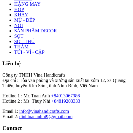
HÀNG MAY
HỘP
KHAY
MŨ - DÉP
NÔI
SẢN PHẨM DECOR
SỌT
SỌT THÚ
THẢM
TÚI - VÍ - CẶP
Liên hệ
Công ty TNHH Vina Handicrafts
Địa chỉ : Tòa văn phòng và xưởng sản xuất tại xóm 12, xã Quang
Thiện, huyện Kim Sơn , tỉnh Ninh Bình, Việt Nam.
Hotline 1 : Mr. Tuan Anh
+84913067986
Hotline 2 : Ms. Thuy Nhi
+84819203333
Email 1:
info@vinahandicrafts.com
Email 2:
dinhtuananhnt9@gmail.com
Contact