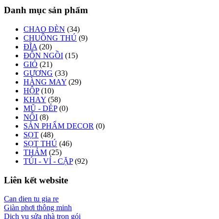
Danh mục sản phẩm
CHAO ĐÈN
(34)
CHUỒNG THÚ
(9)
ĐĨA
(20)
ĐÔN NGỒI
(15)
GIỎ
(21)
GƯƠNG
(33)
HÀNG MAY
(29)
HỘP
(10)
KHAY
(58)
MŨ - DÉP
(0)
NÔI
(8)
SẢN PHẨM DECOR
(0)
SỌT
(48)
SỌT THÚ
(46)
THẢM
(25)
TÚI - VÍ - CẶP
(92)
Liên kết website
Can dien tu gia re
Giàn phơi thông minh
Dịch vụ sửa nhà trọn gói