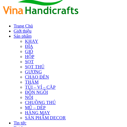
Trang Chủ
Giới thiệu
Sản phẩm
KHAY
ĐĨA
GIỎ
HỘP
SỌT
SỌT THÚ
GƯƠNG
CHAO ĐÈN
THẢM
TÚI – VÍ – CẶP
ĐÔN NGỒI
NÔI
CHUỒNG THÚ
MŨ – DÉP
HÀNG MAY
SẢN PHẨM DECOR
Tin tức