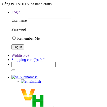
Công ty TNHH Vina handicrafts
Login
Username
Password
Remember Me
Wishlist
(0)
Shopping cart
(0):
0
₫
Vietnamese
English