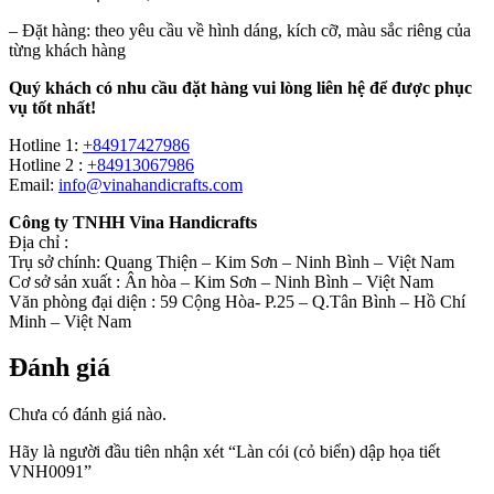
– Đặt hàng: theo yêu cầu về hình dáng, kích cỡ, màu sắc riêng của
từng khách hàng
Quý khách có nhu cầu đặt hàng vui lòng liên hệ để được phục
vụ tốt nhất!
Hotline 1:
+84917427986
Hotline 2 :
+84913067986
Email:
info@vinahandicrafts.com
Công ty TNHH Vina Handicrafts
Địa chỉ :
Trụ sở chính: Quang Thiện – Kim Sơn – Ninh Bình – Việt Nam
Cơ sở sản xuất : Ân hòa – Kim Sơn – Ninh Bình – Việt Nam
Văn phòng đại diện : 59 Cộng Hòa- P.25 – Q.Tân Bình – Hồ Chí
Minh – Việt Nam
Đánh giá
Chưa có đánh giá nào.
Hãy là người đầu tiên nhận xét “Làn cói (cỏ biển) dập họa tiết
VNH0091”