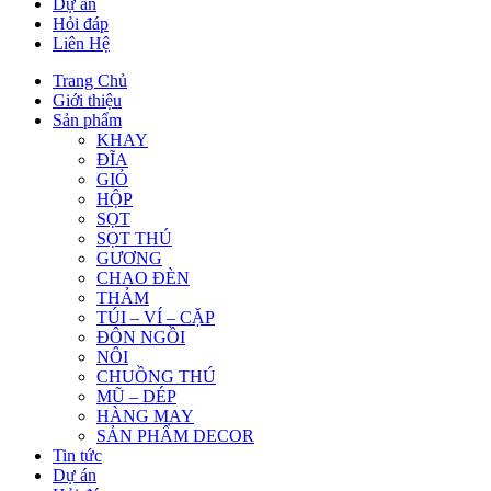
Dự án
Hỏi đáp
Liên Hệ
Trang Chủ
Giới thiệu
Sản phẩm
KHAY
ĐĨA
GIỎ
HỘP
SỌT
SỌT THÚ
GƯƠNG
CHAO ĐÈN
THẢM
TÚI – VÍ – CẶP
ĐÔN NGỒI
NÔI
CHUỒNG THÚ
MŨ – DÉP
HÀNG MAY
SẢN PHẨM DECOR
Tin tức
Dự án