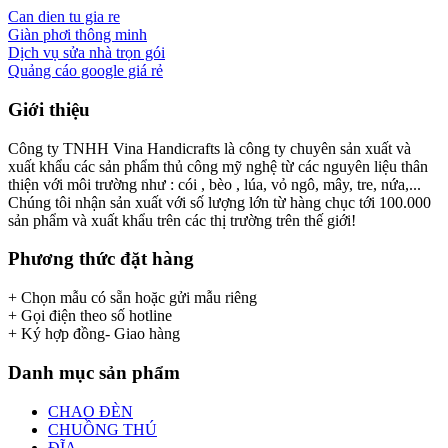
Can dien tu gia re
Giàn phơi thông minh
Dịch vụ sửa nhà trọn gói
Quảng cáo google giá rẻ
Giới thiệu
Công ty TNHH Vina Handicrafts là công ty chuyên sản xuất và
xuất khẩu các sản phẩm thủ công mỹ nghệ từ các nguyên liệu thân
thiện với môi trường như : cói , bèo , lúa, vỏ ngô, mây, tre, nứa,...
Chúng tôi nhận sản xuất với số lượng lớn từ hàng chục tới 100.000
sản phẩm và xuất khẩu trên các thị trường trên thế giới!
Phương thức đặt hàng
+ Chọn mẫu có sẵn hoặc gửi mẫu riêng
+ Gọi điện theo số hotline
+ Ký hợp đồng- Giao hàng
Danh mục sản phẩm
CHAO ĐÈN
CHUỒNG THÚ
ĐĨA