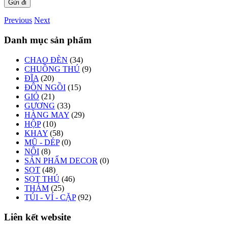
Previous
Next
Danh mục sản phẩm
CHAO ĐÈN
(34)
CHUỒNG THÚ
(9)
ĐĨA
(20)
ĐÔN NGỒI
(15)
GIỎ
(21)
GƯƠNG
(33)
HÀNG MAY
(29)
HỘP
(10)
KHAY
(58)
MŨ - DÉP
(0)
NÔI
(8)
SẢN PHẨM DECOR
(0)
SỌT
(48)
SỌT THÚ
(46)
THẢM
(25)
TÚI - VÍ - CẶP
(92)
Liên kết website