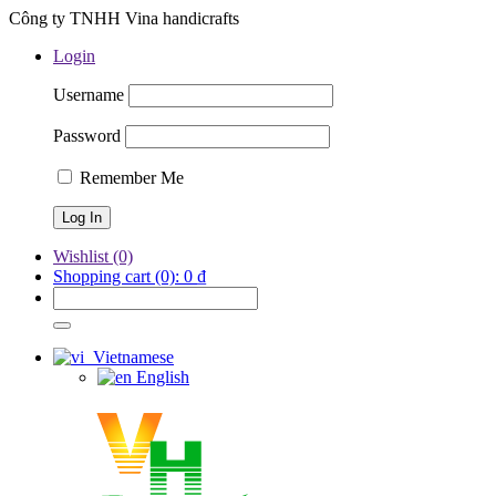
Công ty TNHH Vina handicrafts
Login
Username
Password
Remember Me
Wishlist
(0)
Shopping cart
(0):
0
₫
Vietnamese
English