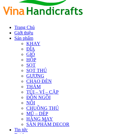
Trang Chủ
Giới thiệu
Sản phẩm
KHAY
ĐĨA
GIỎ
HỘP
SỌT
SỌT THÚ
GƯƠNG
CHAO ĐÈN
THẢM
TÚI – VÍ – CẶP
ĐÔN NGỒI
NÔI
CHUỒNG THÚ
MŨ – DÉP
HÀNG MAY
SẢN PHẨM DECOR
Tin tức