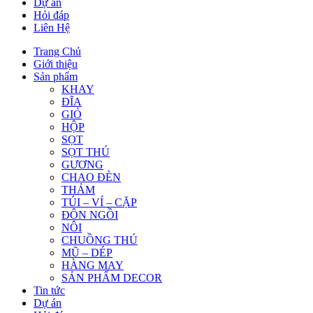
Dự án
Hỏi đáp
Liên Hệ
Trang Chủ
Giới thiệu
Sản phẩm
KHAY
ĐĨA
GIỎ
HỘP
SỌT
SỌT THÚ
GƯƠNG
CHAO ĐÈN
THẢM
TÚI – VÍ – CẶP
ĐÔN NGỒI
NÔI
CHUỒNG THÚ
MŨ – DÉP
HÀNG MAY
SẢN PHẨM DECOR
Tin tức
Dự án