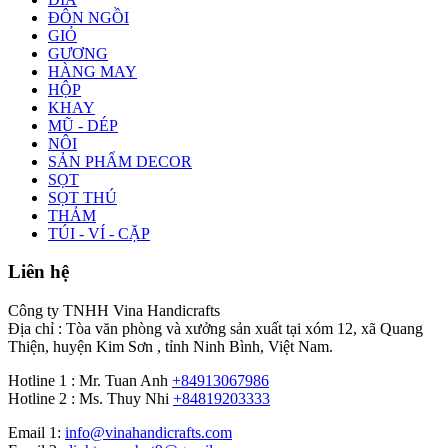
ĐÔN NGỒI
GIỎ
GƯƠNG
HÀNG MAY
HỘP
KHAY
MŨ - DÉP
NÔI
SẢN PHẨM DECOR
SỌT
SỌT THÚ
THẢM
TÚI - VÍ - CẶP
Liên hệ
Công ty TNHH Vina Handicrafts
Địa chỉ : Tòa văn phòng và xưởng sản xuất tại xóm 12, xã Quang
Thiện, huyện Kim Sơn , tỉnh Ninh Bình, Việt Nam.
Hotline 1 : Mr. Tuan Anh
+84913067986
Hotline 2 : Ms. Thuy Nhi
+84819203333
Email 1:
info@vinahandicrafts.com