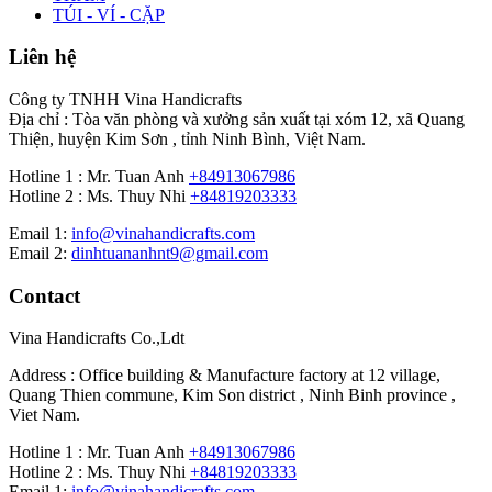
TÚI - VÍ - CẶP
Liên hệ
Công ty TNHH Vina Handicrafts
Địa chỉ : Tòa văn phòng và xưởng sản xuất tại xóm 12, xã Quang
Thiện, huyện Kim Sơn , tỉnh Ninh Bình, Việt Nam.
Hotline 1 : Mr. Tuan Anh
+84913067986
Hotline 2 : Ms. Thuy Nhi
+84819203333
Email 1:
info@vinahandicrafts.com
Email 2:
dinhtuananhnt9@gmail.com
Contact
Vina Handicrafts Co.,Ldt
Address : Office building & Manufacture factory at 12 village,
Quang Thien commune, Kim Son district , Ninh Binh province ,
Viet Nam.
Hotline 1 : Mr. Tuan Anh
+84913067986
Hotline 2 : Ms. Thuy Nhi
+84819203333
Email 1:
info@vinahandicrafts.com