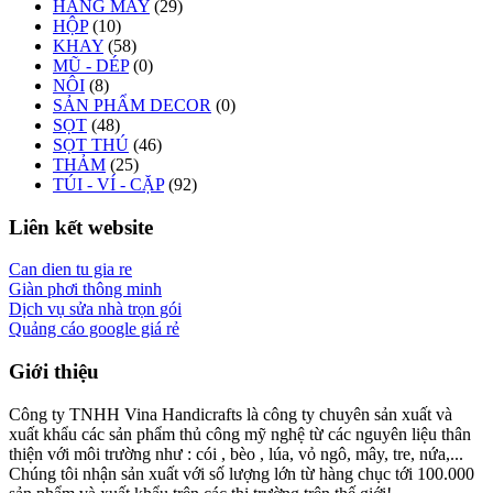
HÀNG MAY
(29)
HỘP
(10)
KHAY
(58)
MŨ - DÉP
(0)
NÔI
(8)
SẢN PHẨM DECOR
(0)
SỌT
(48)
SỌT THÚ
(46)
THẢM
(25)
TÚI - VÍ - CẶP
(92)
Liên kết website
Can dien tu gia re
Giàn phơi thông minh
Dịch vụ sửa nhà trọn gói
Quảng cáo google giá rẻ
Giới thiệu
Công ty TNHH Vina Handicrafts là công ty chuyên sản xuất và
xuất khẩu các sản phẩm thủ công mỹ nghệ từ các nguyên liệu thân
thiện với môi trường như : cói , bèo , lúa, vỏ ngô, mây, tre, nứa,...
Chúng tôi nhận sản xuất với số lượng lớn từ hàng chục tới 100.000