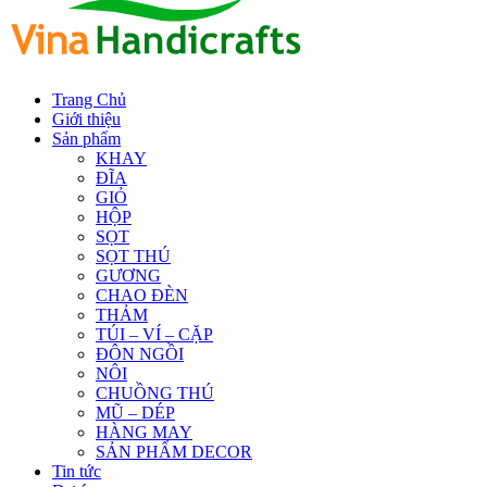
Trang Chủ
Giới thiệu
Sản phẩm
KHAY
ĐĨA
GIỎ
HỘP
SỌT
SỌT THÚ
GƯƠNG
CHAO ĐÈN
THẢM
TÚI – VÍ – CẶP
ĐÔN NGỒI
NÔI
CHUỒNG THÚ
MŨ – DÉP
HÀNG MAY
SẢN PHẨM DECOR
Tin tức