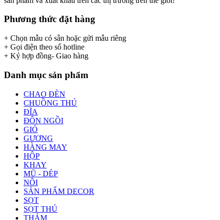
sản phẩm và xuất khẩu trên các thị trường trên thế giới!
Phương thức đặt hàng
+ Chọn mẫu có sẵn hoặc gửi mẫu riêng
+ Gọi điện theo số hotline
+ Ký hợp đồng- Giao hàng
Danh mục sản phẩm
CHAO ĐÈN
CHUỒNG THÚ
ĐĨA
ĐÔN NGỒI
GIỎ
GƯƠNG
HÀNG MAY
HỘP
KHAY
MŨ - DÉP
NÔI
SẢN PHẨM DECOR
SỌT
SỌT THÚ
THẢM