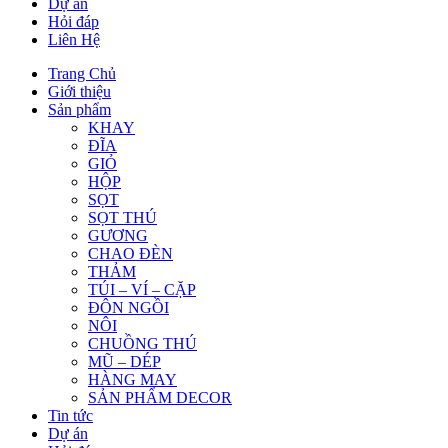
Dự án
Hỏi đáp
Liên Hệ
Trang Chủ
Giới thiệu
Sản phẩm
KHAY
ĐĨA
GIỎ
HỘP
SỌT
SỌT THÚ
GƯƠNG
CHAO ĐÈN
THẢM
TÚI – VÍ – CẶP
ĐÔN NGỒI
NÔI
CHUỒNG THÚ
MŨ – DÉP
HÀNG MAY
SẢN PHẨM DECOR
Tin tức
Dự án