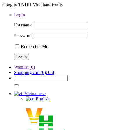
Công ty TNHH Vina handicrafts
Login
Username
Password
Remember Me
Wishlist
(0)
Shopping cart
(0):
0
₫
Vietnamese
English