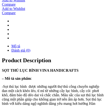
Add to Wishlist
Compare
Add to Wishlist
Compare
Mô tả
Đánh giá (0)
Product Description
SỌT THÚ LỤC BÌNH VINA
HANDICRAFTS
–
Mô tả sản phẩm
:
-Sọt thú lục bình được những người thợ thủ công chuyên nghiệp
đan một cách khéo léo, tỉ mỉ từ những cây lục bình, cây cói phơi
khô, đảm bảo độ dẻo dai và chắc chắn. Màu sắc của sọt thú lục bình
cũng một phần giúp cho không gian trở nên ấm áp hơn. Sọt thú lục
bình với kiểu dáng ngộ nghĩnh đáng yêu mang hơi hướng Hàn