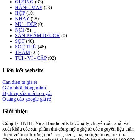
GƯƠNG
(33)
HÀNG MAY
(29)
HỘP
(10)
KHAY
(58)
MŨ - DÉP
(0)
NÔI
(8)
SẢN PHẨM DECOR
(0)
SỌT
(48)
SỌT THÚ
(46)
THẢM
(25)
TÚI - VÍ - CẶP
(92)
Liên kết website
Can dien tu gia re
Giàn phơi thông minh
Dịch vụ sửa nhà trọn gói
Quảng cáo google giá rẻ
Giới thiệu
Công ty TNHH Vina Handicrafts là công ty chuyên sản xuất và
xuất khẩu các sản phẩm thủ công mỹ nghệ từ các nguyên liệu thân
thiện với môi trường như : cói , bèo , lúa, vỏ ngô, mây, tre, nứa,...