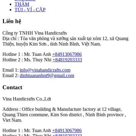
THẢM
TÚI - VÍ - CẶP
Liên hệ
Công ty TNHH Vina Handicrafts
Địa chỉ : Tòa văn phòng và xưởng sản xuất tại xóm 12, xã Quang
Thiện, huyện Kim Sơn , tỉnh Ninh Bình, Việt Nam.
Hotline 1 : Mr. Tuan Anh
+84913067986
Hotline 2 : Ms. Thuy Nhi
+84819203333
Email 1:
info@vinahandicrafts.com
Email 2:
dinhtuananhnt9@gmail.com
Contact
Vina Handicrafts Co.,Ldt
Address : Office building & Manufacture factory at 12 village,
Quang Thien commune, Kim Son district , Ninh Binh province ,
Viet Nam.
Hotline 1 : Mr. Tuan Anh
+84913067986
Hotline 2 : Ms. Thuy Nhi
+84819203333