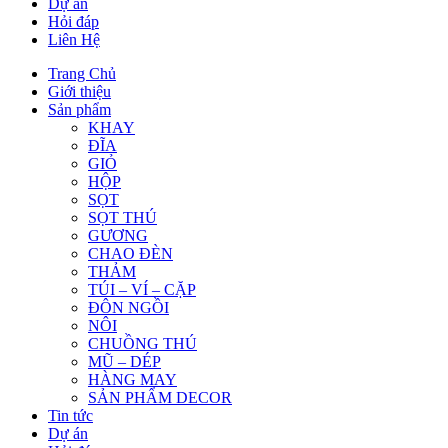
Dự án
Hỏi đáp
Liên Hệ
Trang Chủ
Giới thiệu
Sản phẩm
KHAY
ĐĨA
GIỎ
HỘP
SỌT
SỌT THÚ
GƯƠNG
CHAO ĐÈN
THẢM
TÚI – VÍ – CẶP
ĐÔN NGỒI
NÔI
CHUỒNG THÚ
MŨ – DÉP
HÀNG MAY
SẢN PHẨM DECOR
Tin tức
Dự án