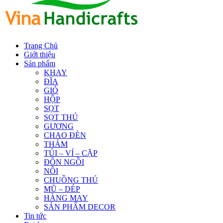
Trang Chủ
Giới thiệu
Sản phẩm
KHAY
ĐĨA
GIỎ
HỘP
SỌT
SỌT THÚ
GƯƠNG
CHAO ĐÈN
THẢM
TÚI – VÍ – CẶP
ĐÔN NGỒI
NÔI
CHUỒNG THÚ
MŨ – DÉP
HÀNG MAY
SẢN PHẨM DECOR
Tin tức