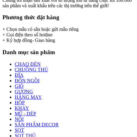
Chúng tôi nhận sản xuất với số lượng lớn từ hàng chục tới 100.000
sản phẩm và xuất khẩu trên các thị trường trên thế giới!
Phương thức đặt hàng
+ Chọn mẫu có sẵn hoặc gửi mẫu riêng
+ Gọi điện theo số hotline
+ Ký hợp đồng- Giao hàng
Danh mục sản phẩm
CHAO ĐÈN
CHUỒNG THÚ
ĐĨA
ĐÔN NGỒI
GIỎ
GƯƠNG
HÀNG MAY
HỘP
KHAY
MŨ - DÉP
NÔI
SẢN PHẨM DECOR
SỌT
SỌT THÚ