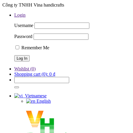
Công ty TNHH Vina handicrafts
Login
Username
Password
Remember Me
Wishlist
(0)
Shopping cart
(0):
0
₫
Vietnamese
English