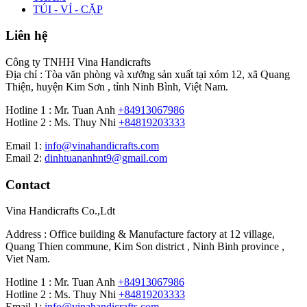
TÚI - VÍ - CẶP
Liên hệ
Công ty TNHH Vina Handicrafts
Địa chỉ : Tòa văn phòng và xưởng sản xuất tại xóm 12, xã Quang
Thiện, huyện Kim Sơn , tỉnh Ninh Bình, Việt Nam.
Hotline 1 : Mr. Tuan Anh
+84913067986
Hotline 2 : Ms. Thuy Nhi
+84819203333
Email 1:
info@vinahandicrafts.com
Email 2:
dinhtuananhnt9@gmail.com
Contact
Vina Handicrafts Co.,Ldt
Address : Office building & Manufacture factory at 12 village,
Quang Thien commune, Kim Son district , Ninh Binh province ,
Viet Nam.
Hotline 1 : Mr. Tuan Anh
+84913067986
Hotline 2 : Ms. Thuy Nhi
+84819203333
Email 1:
info@vinahandicrafts.com