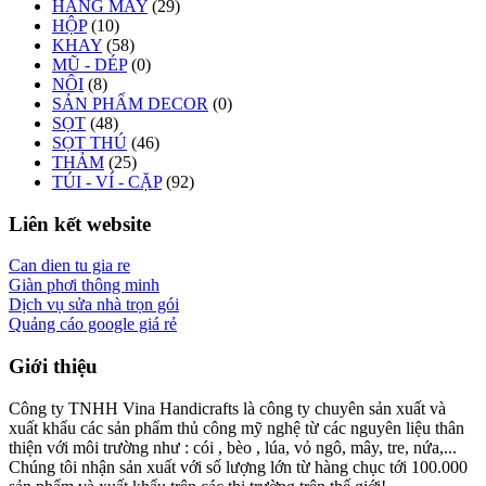
HÀNG MAY
(29)
HỘP
(10)
KHAY
(58)
MŨ - DÉP
(0)
NÔI
(8)
SẢN PHẨM DECOR
(0)
SỌT
(48)
SỌT THÚ
(46)
THẢM
(25)
TÚI - VÍ - CẶP
(92)
Liên kết website
Can dien tu gia re
Giàn phơi thông minh
Dịch vụ sửa nhà trọn gói
Quảng cáo google giá rẻ
Giới thiệu
Công ty TNHH Vina Handicrafts là công ty chuyên sản xuất và
xuất khẩu các sản phẩm thủ công mỹ nghệ từ các nguyên liệu thân
thiện với môi trường như : cói , bèo , lúa, vỏ ngô, mây, tre, nứa,...
Chúng tôi nhận sản xuất với số lượng lớn từ hàng chục tới 100.000