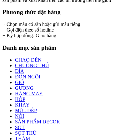
sản phẩm và xuất khẩu trên các thị trường trên thế giới!
Phương thức đặt hàng
+ Chọn mẫu có sẵn hoặc gửi mẫu riêng
+ Gọi điện theo số hotline
+ Ký hợp đồng- Giao hàng
Danh mục sản phẩm
CHAO ĐÈN
CHUỒNG THÚ
ĐĨA
ĐÔN NGỒI
GIỎ
GƯƠNG
HÀNG MAY
HỘP
KHAY
MŨ - DÉP
NÔI
SẢN PHẨM DECOR
SỌT
SỌT THÚ
THẢM