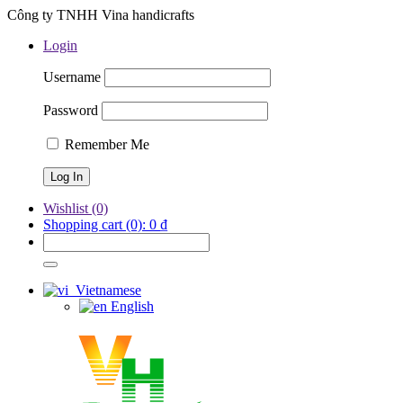
Công ty TNHH Vina handicrafts
Login
Username
Password
Remember Me
Wishlist
(0)
Shopping cart
(0):
0
₫
Vietnamese
English