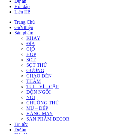
Dự án
Hỏi đáp
Liên Hệ
Trang Chủ
Giới thiệu
Sản phẩm
KHAY
ĐĨA
GIỎ
HỘP
SỌT
SỌT THÚ
GƯƠNG
CHAO ĐÈN
THẢM
TÚI – VÍ – CẶP
ĐÔN NGỒI
NÔI
CHUỒNG THÚ
MŨ – DÉP
HÀNG MAY
SẢN PHẨM DECOR
Tin tức
Dự án