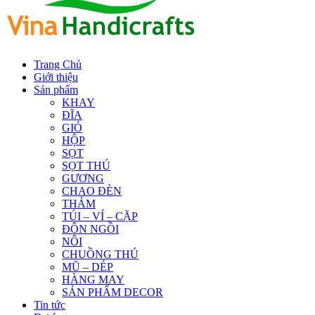
Trang Chủ
Giới thiệu
Sản phẩm
KHAY
ĐĨA
GIỎ
HỘP
SỌT
SỌT THÚ
GƯƠNG
CHAO ĐÈN
THẢM
TÚI – VÍ – CẶP
ĐÔN NGỒI
NÔI
CHUỒNG THÚ
MŨ – DÉP
HÀNG MAY
SẢN PHẨM DECOR
Tin tức