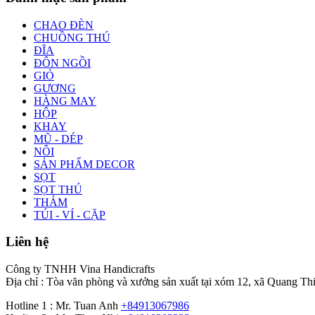
CHAO ĐÈN
CHUỒNG THÚ
ĐĨA
ĐÔN NGỒI
GIỎ
GƯƠNG
HÀNG MAY
HỘP
KHAY
MŨ - DÉP
NÔI
SẢN PHẨM DECOR
SỌT
SỌT THÚ
THẢM
TÚI - VÍ - CẶP
Liên hệ
Công ty TNHH Vina Handicrafts
Địa chỉ : Tòa văn phòng và xưởng sản xuất tại xóm 12, xã Quang Th
Hotline 1 : Mr. Tuan Anh
+84913067986