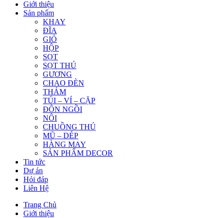
Giới thiệu
Sản phẩm
KHAY
ĐĨA
GIỎ
HỘP
SỌT
SỌT THÚ
GƯƠNG
CHAO ĐÈN
THẢM
TÚI – VÍ – CẶP
ĐÔN NGỒI
NÔI
CHUỒNG THÚ
MŨ – DÉP
HÀNG MAY
SẢN PHẨM DECOR
Tin tức
Dự án
Hỏi đáp
Liên Hệ
Trang Chủ
Giới thiệu