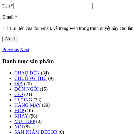
Tên
*
Email
*
Lưu tên của tôi, email, và trang web trong trình duyệt này cho lần 
Previous
Next
Danh mục sản phẩm
CHAO ĐÈN
(34)
CHUỒNG THÚ
(9)
ĐĨA
(20)
ĐÔN NGỒI
(15)
GIỎ
(21)
GƯƠNG
(33)
HÀNG MAY
(29)
HỘP
(10)
KHAY
(58)
MŨ - DÉP
(0)
NÔI
(8)
SẢN PHẨM DECOR
(0)