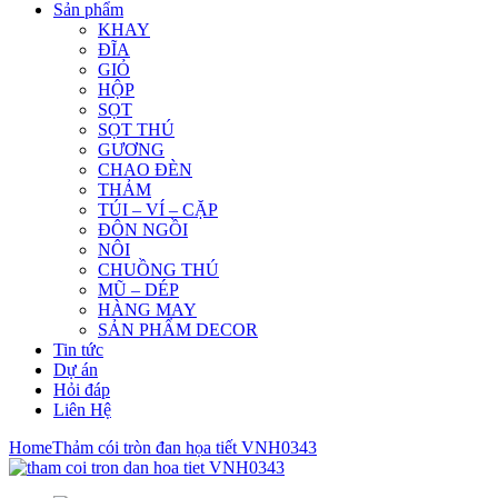
Sản phẩm
KHAY
ĐĨA
GIỎ
HỘP
SỌT
SỌT THÚ
GƯƠNG
CHAO ĐÈN
THẢM
TÚI – VÍ – CẶP
ĐÔN NGỒI
NÔI
CHUỒNG THÚ
MŨ – DÉP
HÀNG MAY
SẢN PHẨM DECOR
Tin tức
Dự án
Hỏi đáp
Liên Hệ
Home
Thảm cói tròn đan họa tiết VNH0343