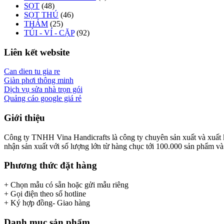
SỌT
(48)
SỌT THÚ
(46)
THẢM
(25)
TÚI - VÍ - CẶP
(92)
Liên kết website
Can dien tu gia re
Giàn phơi thông minh
Dịch vụ sửa nhà trọn gói
Quảng cáo google giá rẻ
Giới thiệu
Công ty TNHH Vina Handicrafts là công ty chuyên sản xuất và xuất khẩ
nhận sản xuất với số lượng lớn từ hàng chục tới 100.000 sản phẩm và x
Phương thức đặt hàng
+ Chọn mẫu có sẵn hoặc gửi mẫu riêng
+ Gọi điện theo số hotline
+ Ký hợp đồng- Giao hàng
Danh mục sản phẩm