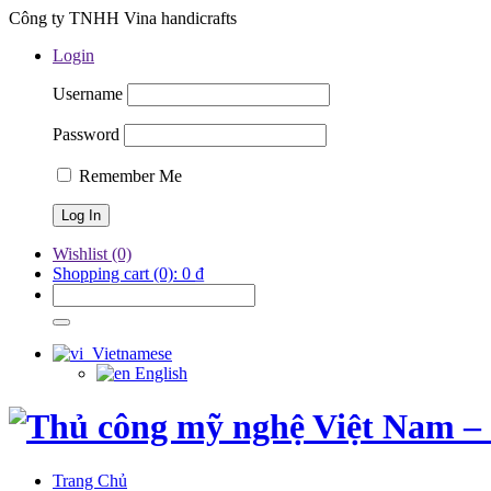
Công ty TNHH Vina handicrafts
Login
Username
Password
Remember Me
Wishlist
(0)
Shopping cart
(0):
0
₫
Vietnamese
English
Trang Chủ