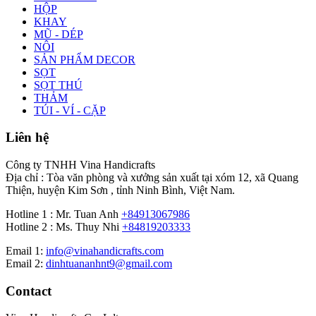
HỘP
KHAY
MŨ - DÉP
NÔI
SẢN PHẨM DECOR
SỌT
SỌT THÚ
THẢM
TÚI - VÍ - CẶP
Liên hệ
Công ty TNHH Vina Handicrafts
Địa chỉ : Tòa văn phòng và xưởng sản xuất tại xóm 12, xã Quang
Thiện, huyện Kim Sơn , tỉnh Ninh Bình, Việt Nam.
Hotline 1 : Mr. Tuan Anh
+84913067986
Hotline 2 : Ms. Thuy Nhi
+84819203333
Email 1:
info@vinahandicrafts.com
Email 2:
dinhtuananhnt9@gmail.com
Contact