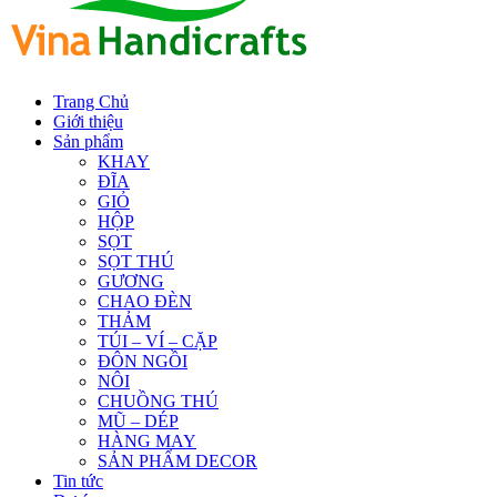
Trang Chủ
Giới thiệu
Sản phẩm
KHAY
ĐĨA
GIỎ
HỘP
SỌT
SỌT THÚ
GƯƠNG
CHAO ĐÈN
THẢM
TÚI – VÍ – CẶP
ĐÔN NGỒI
NÔI
CHUỒNG THÚ
MŨ – DÉP
HÀNG MAY
SẢN PHẨM DECOR
Tin tức