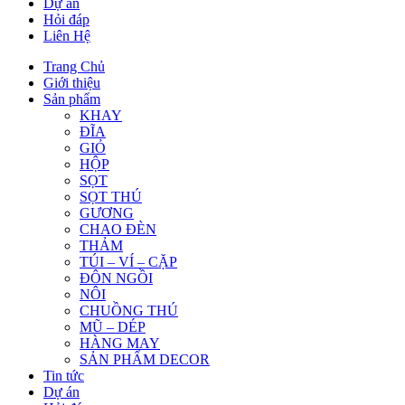
Dự án
Hỏi đáp
Liên Hệ
Trang Chủ
Giới thiệu
Sản phẩm
KHAY
ĐĨA
GIỎ
HỘP
SỌT
SỌT THÚ
GƯƠNG
CHAO ĐÈN
THẢM
TÚI – VÍ – CẶP
ĐÔN NGỒI
NÔI
CHUỒNG THÚ
MŨ – DÉP
HÀNG MAY
SẢN PHẨM DECOR
Tin tức
Dự án