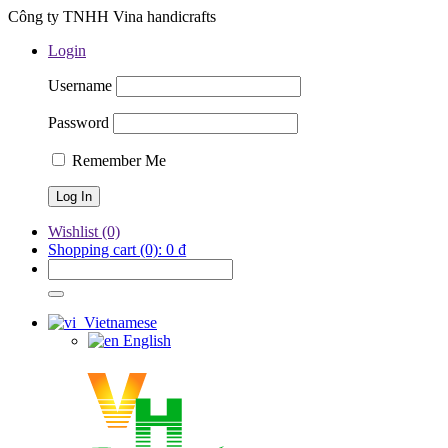
Công ty TNHH Vina handicrafts
Login
Username
Password
Remember Me
Wishlist
(0)
Shopping cart
(0):
0
₫
Vietnamese
English