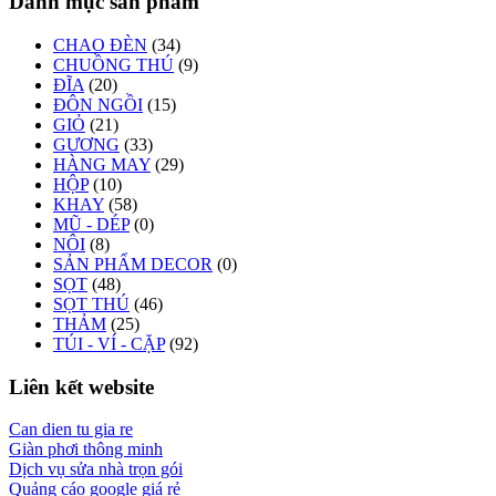
Danh mục sản phẩm
CHAO ĐÈN
(34)
CHUỒNG THÚ
(9)
ĐĨA
(20)
ĐÔN NGỒI
(15)
GIỎ
(21)
GƯƠNG
(33)
HÀNG MAY
(29)
HỘP
(10)
KHAY
(58)
MŨ - DÉP
(0)
NÔI
(8)
SẢN PHẨM DECOR
(0)
SỌT
(48)
SỌT THÚ
(46)
THẢM
(25)
TÚI - VÍ - CẶP
(92)
Liên kết website
Can dien tu gia re
Giàn phơi thông minh
Dịch vụ sửa nhà trọn gói
Quảng cáo google giá rẻ