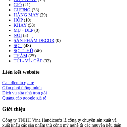
GIỎ
(21)
GƯƠNG
(33)
HÀNG MAY
(29)
HỘP
(10)
KHAY
(58)
MŨ - DÉP
(0)
NÔI
(8)
SẢN PHẨM DECOR
(0)
SỌT
(48)
SỌT THÚ
(46)
THẢM
(25)
TÚI - VÍ - CẶP
(92)
Liên kết website
Can dien tu gia re
Giàn phơi thông minh
Dịch vụ sửa nhà trọn gói
Quảng cáo google giá rẻ
Giới thiệu
Công ty TNHH Vina Handicrafts là công ty chuyên sản xuất và
xuất khẩu các sản phẩm thủ công mỹ nghệ từ các nguyên liệu thân