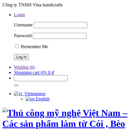
Công ty TNHH Vina handicrafts
Login
Username
Password
Remember Me
Wishlist
(0)
Shopping cart
(0):
0
₫
Vietnamese
English