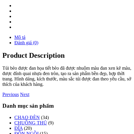
Mô tả
Đánh giá (0)
Product Description
Túi bèo được đan họa tiết bèo đã được nhuộm màu đan xen kẽ màu,
được đính quai nhựa đen tròn, tạo ra sản phẩm bền đẹp, hợp thời
trang. Hình dáng, kích thước, màu sắc túi được đan theo yêu cầu, sở
thích của khách hàng.
Previous
Next
Danh mục sản phẩm
CHAO ĐÈN
(34)
CHUỒNG THÚ
(9)
ĐĨA
(20)
ĐÔN NGỒI
(15)