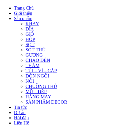
Trang Chủ
Giới thiệu
Sản phẩm
KHAY
ĐĨA
GIỎ
HỘP
SỌT
SỌT THÚ
GƯƠNG
CHAO ĐÈN
THẢM
TÚI – VÍ – CẶP
ĐÔN NGỒI
NÔI
CHUỒNG THÚ
MŨ – DÉP
HÀNG MAY
SẢN PHẨM DECOR
Tin tức
Dự án
Hỏi đáp
Liên Hệ