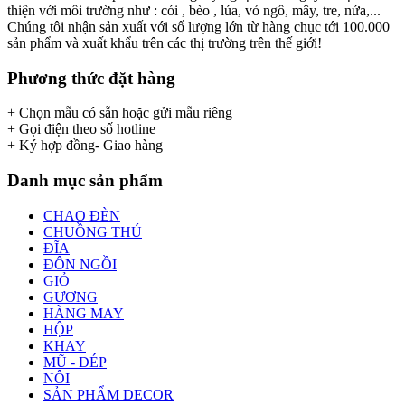
thiện với môi trường như : cói , bèo , lúa, vỏ ngô, mây, tre, nứa,...
Chúng tôi nhận sản xuất với số lượng lớn từ hàng chục tới 100.000
sản phẩm và xuất khẩu trên các thị trường trên thế giới!
Phương thức đặt hàng
+ Chọn mẫu có sẵn hoặc gửi mẫu riêng
+ Gọi điện theo số hotline
+ Ký hợp đồng- Giao hàng
Danh mục sản phẩm
CHAO ĐÈN
CHUỒNG THÚ
ĐĨA
ĐÔN NGỒI
GIỎ
GƯƠNG
HÀNG MAY
HỘP
KHAY
MŨ - DÉP
NÔI
SẢN PHẨM DECOR