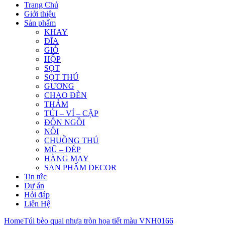
Trang Chủ
Giới thiệu
Sản phẩm
KHAY
ĐĨA
GIỎ
HỘP
SỌT
SỌT THÚ
GƯƠNG
CHAO ĐÈN
THẢM
TÚI – VÍ – CẶP
ĐÔN NGỒI
NÔI
CHUỒNG THÚ
MŨ – DÉP
HÀNG MAY
SẢN PHẨM DECOR
Tin tức
Dự án
Hỏi đáp
Liên Hệ
Home
Túi bèo quai nhựa tròn họa tiết màu VNH0166