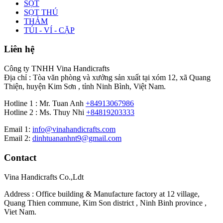
SỌT
SỌT THÚ
THẢM
TÚI - VÍ - CẶP
Liên hệ
Công ty TNHH Vina Handicrafts
Địa chỉ : Tòa văn phòng và xưởng sản xuất tại xóm 12, xã Quang
Thiện, huyện Kim Sơn , tỉnh Ninh Bình, Việt Nam.
Hotline 1 : Mr. Tuan Anh
+84913067986
Hotline 2 : Ms. Thuy Nhi
+84819203333
Email 1:
info@vinahandicrafts.com
Email 2:
dinhtuananhnt9@gmail.com
Contact
Vina Handicrafts Co.,Ldt
Address : Office building & Manufacture factory at 12 village,
Quang Thien commune, Kim Son district , Ninh Binh province ,
Viet Nam.