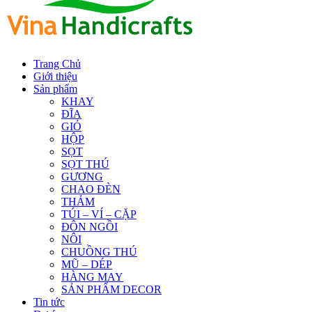
Trang Chủ
Giới thiệu
Sản phẩm
KHAY
ĐĨA
GIỎ
HỘP
SỌT
SỌT THÚ
GƯƠNG
CHAO ĐÈN
THẢM
TÚI – VÍ – CẶP
ĐÔN NGỒI
NÔI
CHUỒNG THÚ
MŨ – DÉP
HÀNG MAY
SẢN PHẨM DECOR
Tin tức