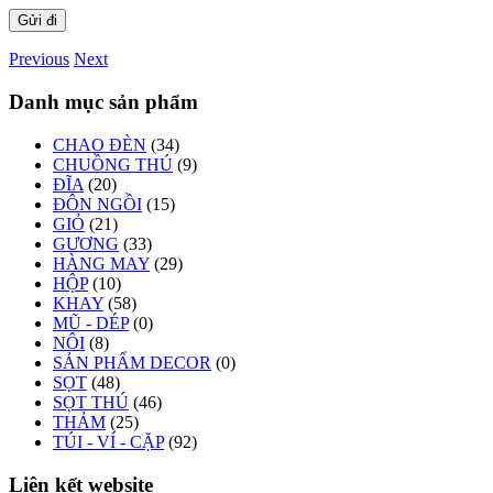
Previous
Next
Danh mục sản phẩm
CHAO ĐÈN
(34)
CHUỒNG THÚ
(9)
ĐĨA
(20)
ĐÔN NGỒI
(15)
GIỎ
(21)
GƯƠNG
(33)
HÀNG MAY
(29)
HỘP
(10)
KHAY
(58)
MŨ - DÉP
(0)
NÔI
(8)
SẢN PHẨM DECOR
(0)
SỌT
(48)
SỌT THÚ
(46)
THẢM
(25)
TÚI - VÍ - CẶP
(92)
Liên kết website