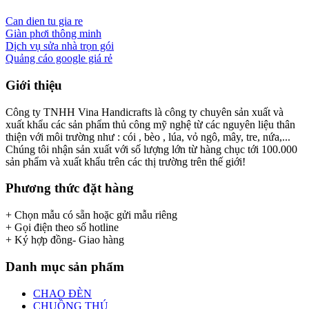
Can dien tu gia re
Giàn phơi thông minh
Dịch vụ sửa nhà trọn gói
Quảng cáo google giá rẻ
Giới thiệu
Công ty TNHH Vina Handicrafts là công ty chuyên sản xuất và
xuất khẩu các sản phẩm thủ công mỹ nghệ từ các nguyên liệu thân
thiện với môi trường như : cói , bèo , lúa, vỏ ngô, mây, tre, nứa,...
Chúng tôi nhận sản xuất với số lượng lớn từ hàng chục tới 100.000
sản phẩm và xuất khẩu trên các thị trường trên thế giới!
Phương thức đặt hàng
+ Chọn mẫu có sẵn hoặc gửi mẫu riêng
+ Gọi điện theo số hotline
+ Ký hợp đồng- Giao hàng
Danh mục sản phẩm
CHAO ĐÈN
CHUỒNG THÚ