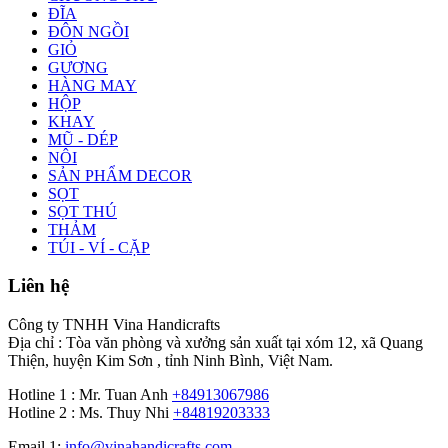
ĐĨA
ĐÔN NGỒI
GIỎ
GƯƠNG
HÀNG MAY
HỘP
KHAY
MŨ - DÉP
NÔI
SẢN PHẨM DECOR
SỌT
SỌT THÚ
THẢM
TÚI - VÍ - CẶP
Liên hệ
Công ty TNHH Vina Handicrafts
Địa chỉ : Tòa văn phòng và xưởng sản xuất tại xóm 12, xã Quang
Thiện, huyện Kim Sơn , tỉnh Ninh Bình, Việt Nam.
Hotline 1 : Mr. Tuan Anh
+84913067986
Hotline 2 : Ms. Thuy Nhi
+84819203333
Email 1:
info@vinahandicrafts.com