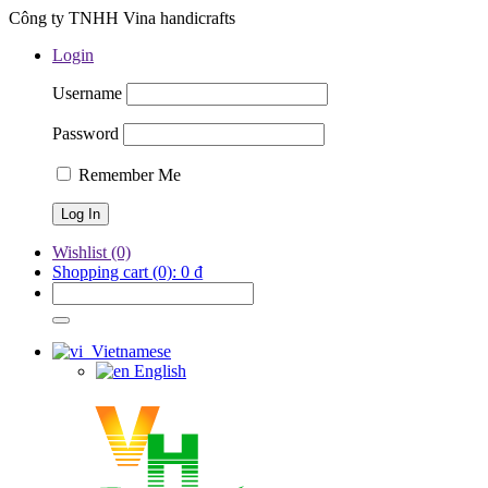
Công ty TNHH Vina handicrafts
Login
Username
Password
Remember Me
Wishlist
(0)
Shopping cart
(0):
0
₫
Vietnamese
English