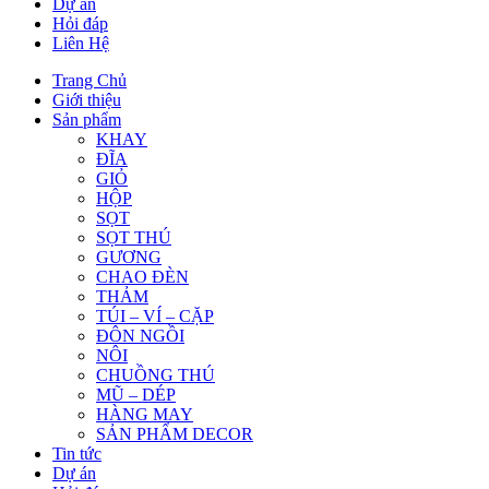
Dự án
Hỏi đáp
Liên Hệ
Trang Chủ
Giới thiệu
Sản phẩm
KHAY
ĐĨA
GIỎ
HỘP
SỌT
SỌT THÚ
GƯƠNG
CHAO ĐÈN
THẢM
TÚI – VÍ – CẶP
ĐÔN NGỒI
NÔI
CHUỒNG THÚ
MŨ – DÉP
HÀNG MAY
SẢN PHẨM DECOR
Tin tức
Dự án