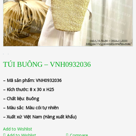
TÚI BUÔNG – VNH0932036
– Mã sản phẩm:
VNH0932036
– Kích thước:
8 x 30 x H25
– Chất liệu
: Buông
– Màu sắc
:
Màu cói tự nhiên
– Xuất xứ
:
Việt Nam
(Hàng xuất khẩu)
Add to Wishlist
Add to Wishlist
Compare