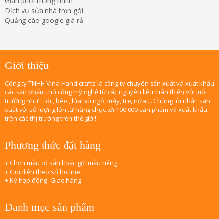
Giàn phơi thông minh
Dịch vụ sửa nhà trọn gói
Quảng cáo google giá rẻ
Giới thiệu
Công ty TNHH Vina Handicrafts là công ty chuyên sản xuất và xuất khẩu
các sản phẩm thủ công mỹ nghệ từ các nguyên liệu thân thiện với môi
trường như : cói , bèo , lúa, vỏ ngô, mây, tre, nứa,... Chúng tôi nhận sản
xuất với số lượng lớn từ hàng chục tới 100.000 sản phẩm và xuất khẩu
trên các thị trường trên thế giới!
Phương thức đặt hàng
+ Chọn mẫu có sẵn hoặc gửi mẫu riêng
+ Gọi điện theo số hotline
+ Ký hợp đồng- Giao hàng
Danh mục sản phẩm