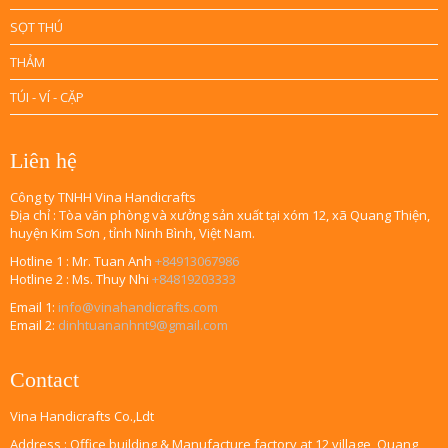
SỌT THÚ
THẢM
TÚI - VÍ - CẶP
Liên hệ
Công ty TNHH Vina Handicrafts
Địa chỉ : Tòa văn phòng và xưởng sản xuất tại xóm 12, xã Quang Thiện,
huyện Kim Sơn , tỉnh Ninh Bình, Việt Nam.
Hotline 1 : Mr. Tuan Anh
+84913067986
Hotline 2 : Ms. Thuy Nhi
+84819203333
Email 1:
info@vinahandicrafts.com
Email 2:
dinhtuananhnt9@gmail.com
Contact
Vina Handicrafts Co.,Ldt
Address : Office building & Manufacture factory at 12 village, Quang