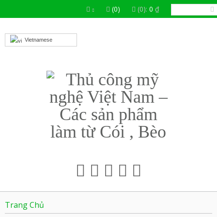
(0)
(0):
0
₫
Vietnamese
Trang Chủ