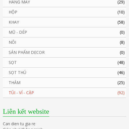
HÀNG MAY
(29)
HỘP
(10)
KHAY
(58)
MŨ - DÉP
(0)
NÔI
(8)
SẢN PHẨM DECOR
(0)
SỌT
(48)
SỌT THÚ
(46)
THẢM
(25)
TÚI - VÍ - CẶP
(92)
Liên kết website
Can dien tu gia re