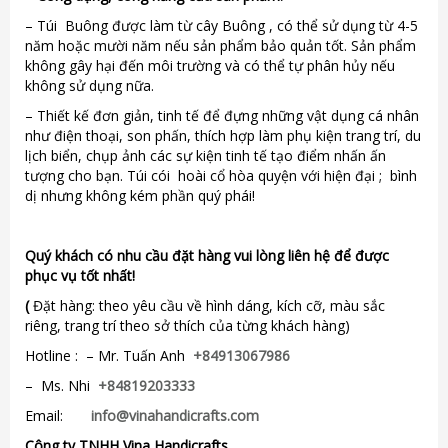
– Túi Buông được làm từ cây Buông , có thể sử dụng từ 4-5
năm hoặc mười năm nếu sản phẩm bảo quản tốt. Sản phẩm
không gây hại đến môi trường và có thể tự phân hủy nếu
không sử dụng nữa.
– Thiết kế đơn giản, tinh tế để đựng những vật dụng cá nhân
như điện thoại, son phấn, thích hợp làm phụ kiện trang trí, du
lịch biển, chụp ảnh các sự kiện tinh tế tạo điểm nhấn ấn
tượng cho bạn. Túi cói hoài cổ hòa quyện với hiện đại ; bình
dị nhưng không kém phần quý phái!
Quý khách có nhu cầu đặt hàng vui lòng liên hệ để được
phục vụ tốt nhất!
(
Đặt hàng: theo yêu cầu về hình dáng, kích cỡ, màu sắc
riêng, trang trí theo sở thích của từng khách hàng)
Hotline : – Mr. Tuấn Anh
+84913067986
– Ms. Nhi
+84819203333
Email:
info@vinahandicrafts.com
Công ty TNHH Vina Handicrafts