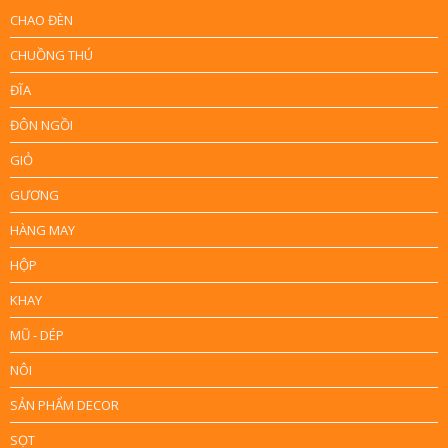
CHAO ĐÈN
CHUỒNG THÚ
ĐĨA
ĐÔN NGỒI
GIỎ
GƯƠNG
HÀNG MAY
HỘP
KHAY
MŨ - DÉP
NÔI
SẢN PHẨM DECOR
SỌT