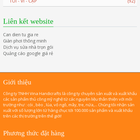
TÚI - VÍ - CẶP
(92)
Liên kết website
Can dien tu gia re
Giàn phơi thông minh
Dịch vụ sửa nhà trọn gói
Quảng cáo google giá rẻ
Giới thiệu
Công ty TNHH Vina Handicrafts là công ty chuyên sản xuất và xuất khẩu
các sản phẩm thủ công mỹ nghệ từ các nguyên liệu thân thiện với môi
trường như : cói , bèo , lúa, vỏ ngô, mây, tre, nứa,... Chúng tôi nhận sản
xuất với số lượng lớn từ hàng chục tới 100.000 sản phẩm và xuất khẩu
trên các thị trường trên thế giới!
Phương thức đặt hàng