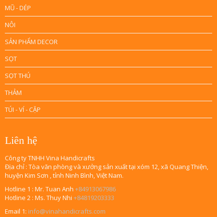
MŨ - DÉP
NÔI
SẢN PHẨM DECOR
SỌT
SỌT THÚ
THẢM
TÚI - VÍ - CẶP
Liên hệ
Công ty TNHH Vina Handicrafts
Địa chỉ : Tòa văn phòng và xưởng sản xuất tại xóm 12, xã Quang Thiện,
huyện Kim Sơn , tỉnh Ninh Bình, Việt Nam.
Hotline 1 : Mr. Tuan Anh
+84913067986
Hotline 2 : Ms. Thuy Nhi
+84819203333
Email 1:
info@vinahandicrafts.com