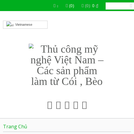
(0)
(0):
0
₫
Vietnamese
Trang Chủ