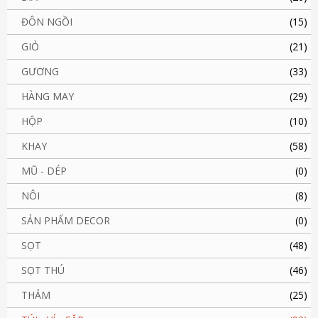
ĐÔN NGỒI
(15)
GIỎ
(21)
GƯƠNG
(33)
HÀNG MAY
(29)
HỘP
(10)
KHAY
(58)
MŨ - DÉP
(0)
NÔI
(8)
SẢN PHẨM DECOR
(0)
SỌT
(48)
SỌT THÚ
(46)
THẢM
(25)