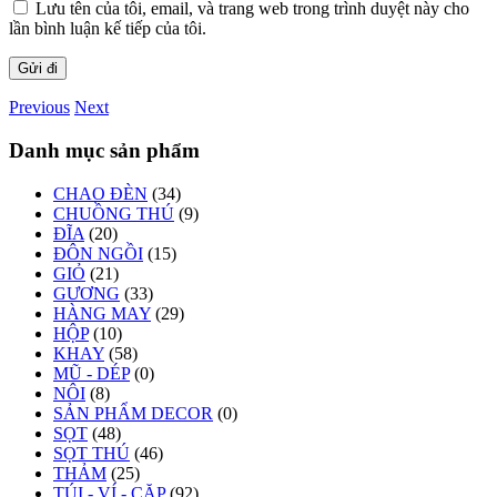
Lưu tên của tôi, email, và trang web trong trình duyệt này cho
lần bình luận kế tiếp của tôi.
Previous
Next
Danh mục sản phẩm
CHAO ĐÈN
(34)
CHUỒNG THÚ
(9)
ĐĨA
(20)
ĐÔN NGỒI
(15)
GIỎ
(21)
GƯƠNG
(33)
HÀNG MAY
(29)
HỘP
(10)
KHAY
(58)
MŨ - DÉP
(0)
NÔI
(8)
SẢN PHẨM DECOR
(0)
SỌT
(48)
SỌT THÚ
(46)
THẢM
(25)
TÚI - VÍ - CẶP
(92)