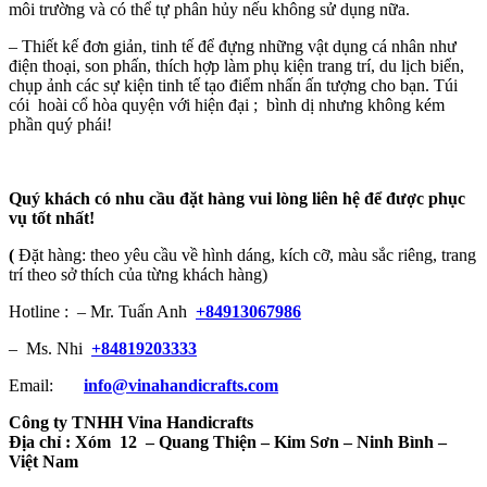
môi trường và có thể tự phân hủy nếu không sử dụng nữa.
– Thiết kế đơn giản, tinh tế để đựng những vật dụng cá nhân như
điện thoại, son phấn, thích hợp làm phụ kiện trang trí, du lịch biển,
chụp ảnh các sự kiện tinh tế tạo điểm nhấn ấn tượng cho bạn. Túi
cói hoài cổ hòa quyện với hiện đại ; bình dị nhưng không kém
phần quý phái!
Quý khách có nhu cầu đặt hàng vui lòng liên hệ để được phục
vụ tốt nhất!
(
Đặt hàng: theo yêu cầu về hình dáng, kích cỡ, màu sắc riêng, trang
trí theo sở thích của từng khách hàng)
Hotline : – Mr. Tuấn Anh
+84913067986
– Ms. Nhi
+84819203333
Email:
info@vinahandicrafts.com
Công ty TNHH Vina Handicrafts
Địa chỉ :
Xóm 12
– Quang Thiện – Kim Sơn – Ninh Bình –
Việt Nam