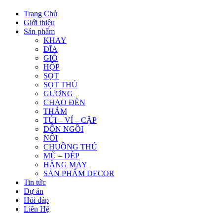
Trang Chủ
Giới thiệu
Sản phẩm
KHAY
ĐĨA
GIỎ
HỘP
SỌT
SỌT THÚ
GƯƠNG
CHAO ĐÈN
THẢM
TÚI – VÍ – CẶP
ĐÔN NGỒI
NÔI
CHUỒNG THÚ
MŨ – DÉP
HÀNG MAY
SẢN PHẨM DECOR
Tin tức
Dự án
Hỏi đáp
Liên Hệ