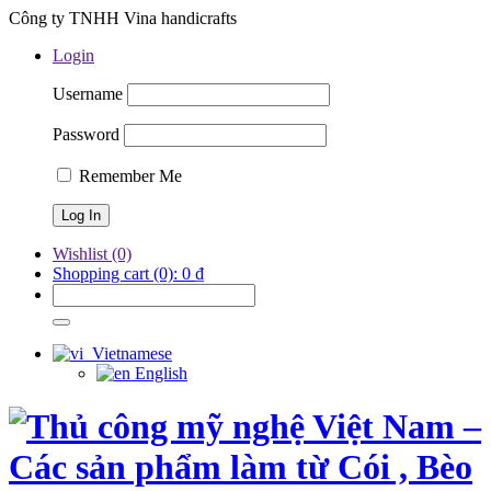
Công ty TNHH Vina handicrafts
Login
Username
Password
Remember Me
Wishlist
(0)
Shopping cart
(0):
0
₫
Vietnamese
English