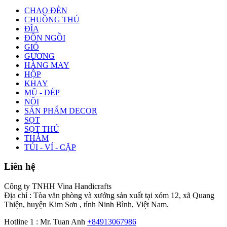
CHAO ĐÈN
CHUỒNG THÚ
ĐĨA
ĐÔN NGỒI
GIỎ
GƯƠNG
HÀNG MAY
HỘP
KHAY
MŨ - DÉP
NÔI
SẢN PHẨM DECOR
SỌT
SỌT THÚ
THẢM
TÚI - VÍ - CẶP
Liên hệ
Công ty TNHH Vina Handicrafts
Địa chỉ : Tòa văn phòng và xưởng sản xuất tại xóm 12, xã Quang
Thiện, huyện Kim Sơn , tỉnh Ninh Bình, Việt Nam.
Hotline 1 : Mr. Tuan Anh
+84913067986