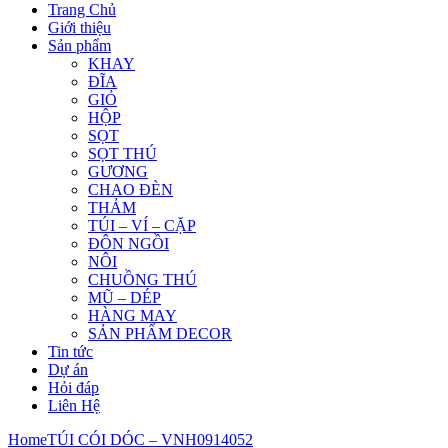
Trang Chủ
Giới thiệu
Sản phẩm
KHAY
ĐĨA
GIỎ
HỘP
SỌT
SỌT THÚ
GƯƠNG
CHAO ĐÈN
THẢM
TÚI – VÍ – CẶP
ĐÔN NGỒI
NÔI
CHUỒNG THÚ
MŨ – DÉP
HÀNG MAY
SẢN PHẨM DECOR
Tin tức
Dự án
Hỏi đáp
Liên Hệ
Home
TÚI CÓI DÓC – VNH0914052