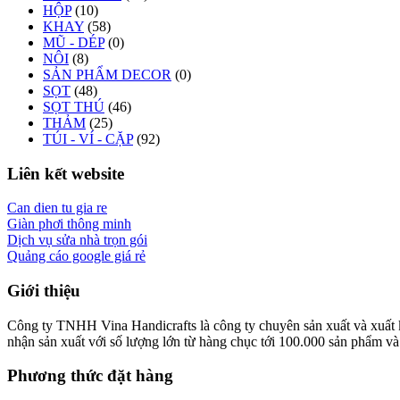
HỘP
(10)
KHAY
(58)
MŨ - DÉP
(0)
NÔI
(8)
SẢN PHẨM DECOR
(0)
SỌT
(48)
SỌT THÚ
(46)
THẢM
(25)
TÚI - VÍ - CẶP
(92)
Liên kết website
Can dien tu gia re
Giàn phơi thông minh
Dịch vụ sửa nhà trọn gói
Quảng cáo google giá rẻ
Giới thiệu
Công ty TNHH Vina Handicrafts là công ty chuyên sản xuất và xuất khẩ
nhận sản xuất với số lượng lớn từ hàng chục tới 100.000 sản phẩm và x
Phương thức đặt hàng