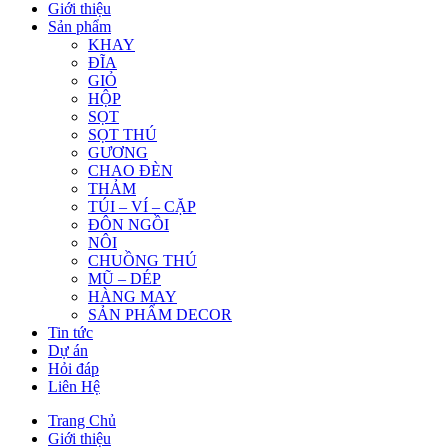
Giới thiệu
Sản phẩm
KHAY
ĐĨA
GIỎ
HỘP
SỌT
SỌT THÚ
GƯƠNG
CHAO ĐÈN
THẢM
TÚI – VÍ – CẶP
ĐÔN NGỒI
NÔI
CHUỒNG THÚ
MŨ – DÉP
HÀNG MAY
SẢN PHẨM DECOR
Tin tức
Dự án
Hỏi đáp
Liên Hệ
Trang Chủ
Giới thiệu