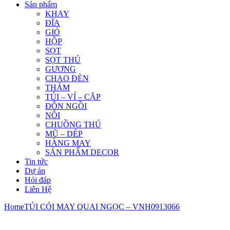
Sản phẩm
KHAY
ĐĨA
GIỎ
HỘP
SỌT
SỌT THÚ
GƯƠNG
CHAO ĐÈN
THẢM
TÚI – VÍ – CẶP
ĐÔN NGỒI
NÔI
CHUỒNG THÚ
MŨ – DÉP
HÀNG MAY
SẢN PHẨM DECOR
Tin tức
Dự án
Hỏi đáp
Liên Hệ
Home
TÚI CÓI MAY QUAI NGỌC – VNH0913066