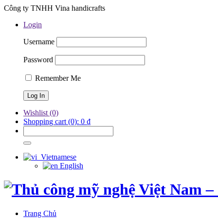
Công ty TNHH Vina handicrafts
Login
Username
Password
Remember Me
Wishlist
(0)
Shopping cart
(0):
0
₫
Vietnamese
English
Trang Chủ