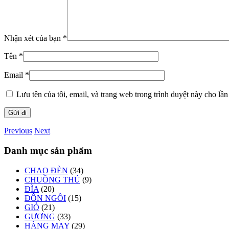
Nhận xét của bạn
*
Tên
*
Email
*
Lưu tên của tôi, email, và trang web trong trình duyệt này cho lần 
Previous
Next
Danh mục sản phẩm
CHAO ĐÈN
(34)
CHUỒNG THÚ
(9)
ĐĨA
(20)
ĐÔN NGỒI
(15)
GIỎ
(21)
GƯƠNG
(33)
HÀNG MAY
(29)