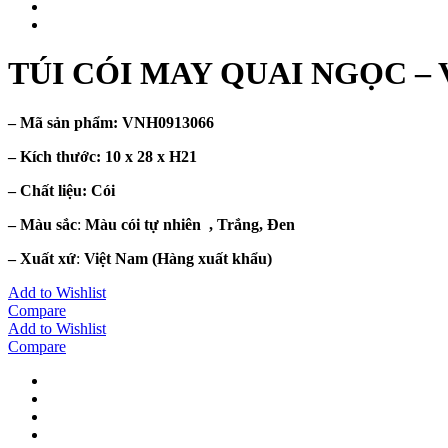
TÚI CÓI MAY QUAI NGỌC – 
– Mã sản phẩm:
VNH0913066
– Kích thước:
10 x 28 x H21
– Chất liệu
: Cói
– Màu sắc
:
Màu cói tự nhiên , Trắng, Đen
– Xuất xứ
:
Việt Nam
(Hàng xuất khẩu)
Add to Wishlist
Compare
Add to Wishlist
Compare