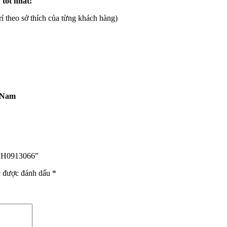
 tốt nhất!
rí theo sở thích của từng khách hàng)
t Nam
NH0913066”
c được đánh dấu
*