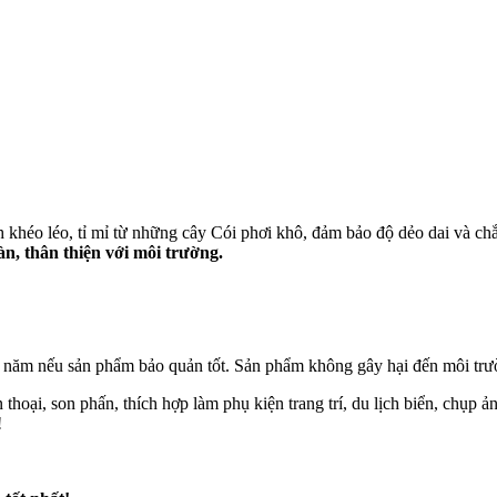
héo léo, tỉ mỉ từ những cây Cói phơi khô, đảm bảo độ dẻo dai và chắc
n, thân thiện với môi trường.
i năm nếu sản phẩm bảo quản tốt. Sản phẩm không gây hại đến môi trư
thoại, son phấn, thích hợp làm phụ kiện trang trí, du lịch biển, chụp ả
!