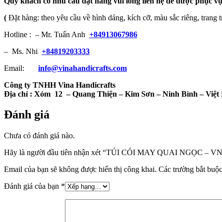
Quý khách có nhu cầu đặt hàng vui lòng liên hệ để được phục vụ
(
Đặt hàng: theo yêu cầu về hình dáng, kích cỡ, màu sắc riêng, trang t
Hotline : – Mr. Tuấn Anh
+84913067986
– Ms. Nhi
+84819203333
Email:
info@vinahandicrafts.com
Công ty TNHH Vina Handicrafts
Địa chỉ :
Xóm 12
– Quang Thiện – Kim Sơn – Ninh Bình – Việ
Đánh giá
Chưa có đánh giá nào.
Hãy là người đầu tiên nhận xét “TÚI CÓI MAY QUAI NGỌC – V
Email của bạn sẽ không được hiển thị công khai.
Các trường bắt buộ
Đánh giá của bạn
*