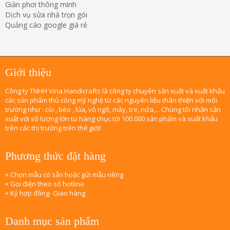
Giàn phơi thông minh
Dịch vụ sửa nhà trọn gói
Quảng cáo google giá rẻ
Giới thiệu
Công ty TNHH Vina Handicrafts là công ty chuyên sản xuất và xuất khẩu
các sản phẩm thủ công mỹ nghệ từ các nguyên liệu thân thiện với môi
trường như : cói , bèo , lúa, vỏ ngô, mây, tre, nứa,... Chúng tôi nhận sản
xuất với số lượng lớn từ hàng chục tới 100.000 sản phẩm và xuất khẩu
trên các thị trường trên thế giới!
Phương thức đặt hàng
+ Chọn mẫu có sẵn hoặc gửi mẫu riêng
+ Gọi điện theo số hotline
+ Ký hợp đồng- Giao hàng
Danh mục sản phẩm