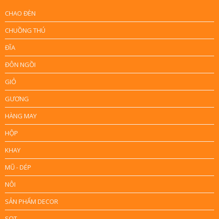
CHAO ĐÈN
CHUỒNG THÚ
ĐĨA
ĐÔN NGỒI
GIỎ
GƯƠNG
HÀNG MAY
HỘP
KHAY
MŨ - DÉP
NÔI
SẢN PHẨM DECOR
SỌT