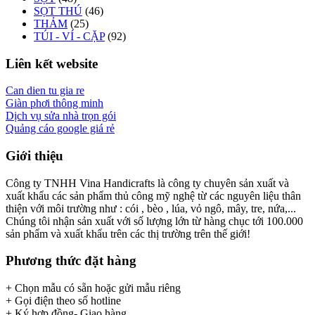
SỌT THÚ
(46)
THẢM
(25)
TÚI - VÍ - CẶP
(92)
Liên kết website
Can dien tu gia re
Giàn phơi thông minh
Dịch vụ sửa nhà trọn gói
Quảng cáo google giá rẻ
Giới thiệu
Công ty TNHH Vina Handicrafts là công ty chuyên sản xuất và
xuất khẩu các sản phẩm thủ công mỹ nghệ từ các nguyên liệu thân
thiện với môi trường như : cói , bèo , lúa, vỏ ngô, mây, tre, nứa,...
Chúng tôi nhận sản xuất với số lượng lớn từ hàng chục tới 100.000
sản phẩm và xuất khẩu trên các thị trường trên thế giới!
Phương thức đặt hàng
+ Chọn mẫu có sẵn hoặc gửi mẫu riêng
+ Gọi điện theo số hotline
+ Ký hợp đồng- Giao hàng