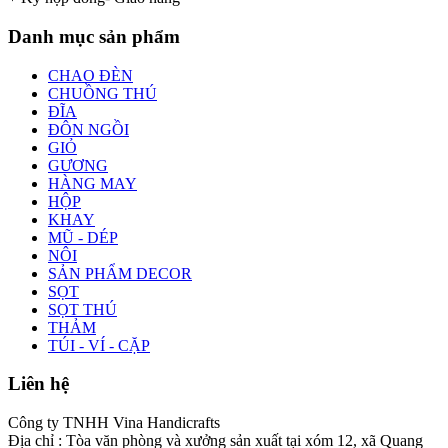
Danh mục sản phẩm
CHAO ĐÈN
CHUỒNG THÚ
ĐĨA
ĐÔN NGỒI
GIỎ
GƯƠNG
HÀNG MAY
HỘP
KHAY
MŨ - DÉP
NÔI
SẢN PHẨM DECOR
SỌT
SỌT THÚ
THẢM
TÚI - VÍ - CẶP
Liên hệ
Công ty TNHH Vina Handicrafts
Địa chỉ : Tòa văn phòng và xưởng sản xuất tại xóm 12, xã Quang