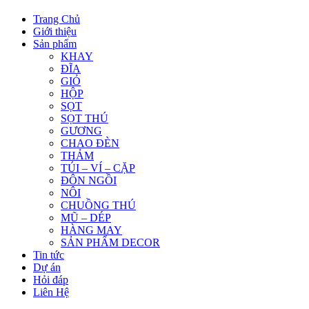
Trang Chủ
Giới thiệu
Sản phẩm
KHAY
ĐĨA
GIỎ
HỘP
SỌT
SỌT THÚ
GƯƠNG
CHAO ĐÈN
THẢM
TÚI – VÍ – CẶP
ĐÔN NGỒI
NÔI
CHUỒNG THÚ
MŨ – DÉP
HÀNG MAY
SẢN PHẨM DECOR
Tin tức
Dự án
Hỏi đáp
Liên Hệ