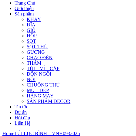
Trang Chủ
Giới thiệu
Sản phẩm
KHAY
ĐĨA
GIỎ
HỘP
SỌT
SỌT THÚ
GƯƠNG
CHAO ĐÈN
THẢM
TÚI – VÍ – CẶP
ĐÔN NGỒI
NÔI
CHUỒNG THÚ
MŨ – DÉP
HÀNG MAY
SẢN PHẨM DECOR
Tin tức
Dự án
Hỏi đáp
Liên Hệ
Home
TÚI LỤC BÌNH – VNH0932025