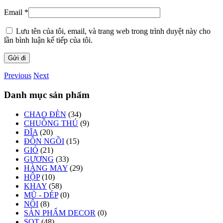
Email
*
Lưu tên của tôi, email, và trang web trong trình duyệt này cho
lần bình luận kế tiếp của tôi.
Previous
Next
Danh mục sản phẩm
CHAO ĐÈN
(34)
CHUỒNG THÚ
(9)
ĐĨA
(20)
ĐÔN NGỒI
(15)
GIỎ
(21)
GƯƠNG
(33)
HÀNG MAY
(29)
HỘP
(10)
KHAY
(58)
MŨ - DÉP
(0)
NÔI
(8)
SẢN PHẨM DECOR
(0)
SỌT
(48)