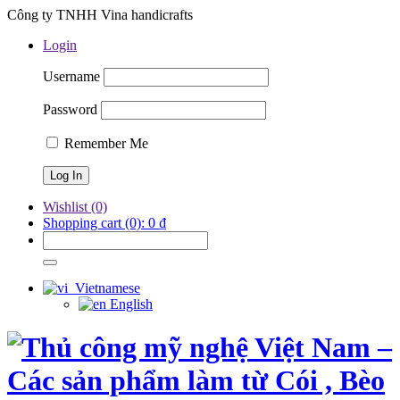
Công ty TNHH Vina handicrafts
Login
Username
Password
Remember Me
Wishlist
(0)
Shopping cart
(0):
0
₫
Vietnamese
English