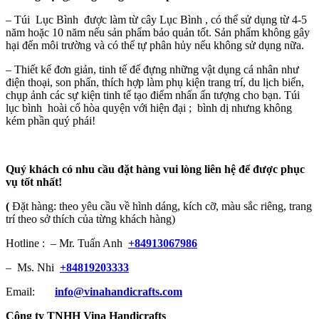
– Túi Lục Bình được làm từ cây Lục Bình , có thể sử dụng từ 4-5
năm hoặc 10 năm nếu sản phẩm bảo quản tốt. Sản phẩm không gây
hại đến môi trường và có thể tự phân hủy nếu không sử dụng nữa.
– Thiết kế đơn giản, tinh tế để đựng những vật dụng cá nhân như
điện thoại, son phấn, thích hợp làm phụ kiện trang trí, du lịch biển,
chụp ảnh các sự kiện tinh tế tạo điểm nhấn ấn tượng cho bạn. Túi
lục bình hoài cổ hòa quyện với hiện đại ; bình dị nhưng không
kém phần quý phái!
Quý khách có nhu cầu đặt hàng vui lòng liên hệ để được phục
vụ tốt nhất!
(
Đặt hàng: theo yêu cầu về hình dáng, kích cỡ, màu sắc riêng, trang
trí theo sở thích của từng khách hàng)
Hotline : – Mr. Tuấn Anh
+84913067986
– Ms. Nhi
+84819203333
Email:
info@vinahandicrafts.com
Công ty TNHH Vina Handicrafts