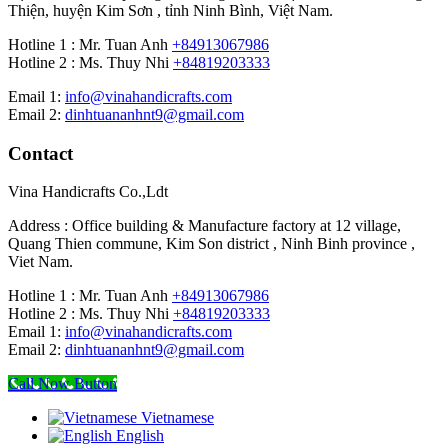
Thiện, huyện Kim Sơn , tỉnh Ninh Bình, Việt Nam.
Hotline 1 : Mr. Tuan Anh
+84913067986
Hotline 2 : Ms. Thuy Nhi
+84819203333
Email 1:
info@vinahandicrafts.com
Email 2:
dinhtuananhnt9@gmail.com
Contact
Vina Handicrafts Co.,Ldt
Address : Office building & Manufacture factory at 12 village,
Quang Thien commune, Kim Son district , Ninh Binh province ,
Viet Nam.
Hotline 1 : Mr. Tuan Anh
+84913067986
Hotline 2 : Ms. Thuy Nhi
+84819203333
Email 1:
info@vinahandicrafts.com
Email 2:
dinhtuananhnt9@gmail.com
Call Now Button
Vietnamese
English