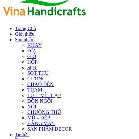
Trang Chủ
Giới thiệu
Sản phẩm
KHAY
ĐĨA
GIỎ
HỘP
SỌT
SỌT THÚ
GƯƠNG
CHAO ĐÈN
THẢM
TÚI – VÍ – CẶP
ĐÔN NGỒI
NÔI
CHUỒNG THÚ
MŨ – DÉP
HÀNG MAY
SẢN PHẨM DECOR
Tin tức