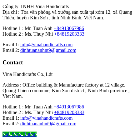
Công ty TNHH Vina Handicrafts
Địa chỉ : Tòa văn phòng và xưởng sản xuất tại xóm 12, xã Quang
Thiện, huyện Kim Sơn , tỉnh Ninh Bình, Việt Nam.
Hotline 1 : Mr. Tuan Anh
+84913067986
Hotline 2 : Ms. Thuy Nhi
+84819203333
Email 1:
info@vinahandicrafts.com
Email 2:
dinhtuananhnt9@gmail.com
Contact
Vina Handicrafts Co.,Ldt
Address : Office building & Manufacture factory at 12 village,
Quang Thien commune, Kim Son district , Ninh Binh province ,
Viet Nam.
Hotline 1 : Mr. Tuan Anh
+84913067986
Hotline 2 : Ms. Thuy Nhi
+84819203333
Email 1:
info@vinahandicrafts.com
Email 2:
dinhtuananhnt9@gmail.com
Call Now Button