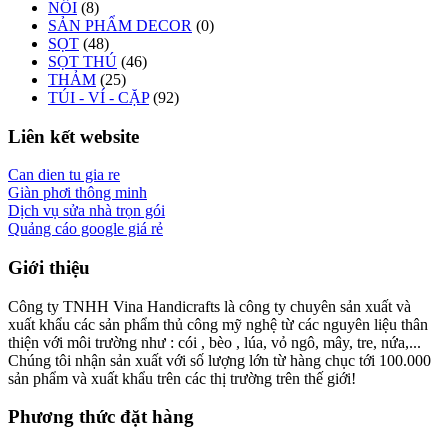
NÔI
(8)
SẢN PHẨM DECOR
(0)
SỌT
(48)
SỌT THÚ
(46)
THẢM
(25)
TÚI - VÍ - CẶP
(92)
Liên kết website
Can dien tu gia re
Giàn phơi thông minh
Dịch vụ sửa nhà trọn gói
Quảng cáo google giá rẻ
Giới thiệu
Công ty TNHH Vina Handicrafts là công ty chuyên sản xuất và
xuất khẩu các sản phẩm thủ công mỹ nghệ từ các nguyên liệu thân
thiện với môi trường như : cói , bèo , lúa, vỏ ngô, mây, tre, nứa,...
Chúng tôi nhận sản xuất với số lượng lớn từ hàng chục tới 100.000
sản phẩm và xuất khẩu trên các thị trường trên thế giới!
Phương thức đặt hàng