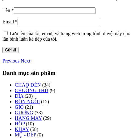
Tên
*
Email
*
Lưu tên của tôi, email, và trang web trong trình duyệt này cho
lần bình luận kế tiếp của tôi.
Previous
Next
Danh mục sản phẩm
CHAO ĐÈN
(34)
CHUỒNG THÚ
(9)
ĐĨA
(20)
ĐÔN NGỒI
(15)
GIỎ
(21)
GƯƠNG
(33)
HÀNG MAY
(29)
HỘP
(10)
KHAY
(58)
MŨ - DÉP
(0)