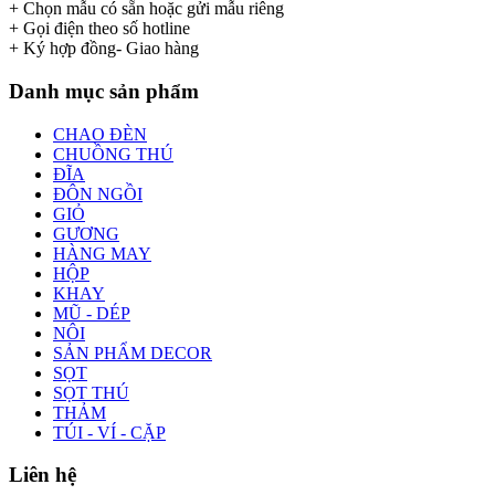
+ Chọn mẫu có sẵn hoặc gửi mẫu riêng
+ Gọi điện theo số hotline
+ Ký hợp đồng- Giao hàng
Danh mục sản phẩm
CHAO ĐÈN
CHUỒNG THÚ
ĐĨA
ĐÔN NGỒI
GIỎ
GƯƠNG
HÀNG MAY
HỘP
KHAY
MŨ - DÉP
NÔI
SẢN PHẨM DECOR
SỌT
SỌT THÚ
THẢM
TÚI - VÍ - CẶP
Liên hệ