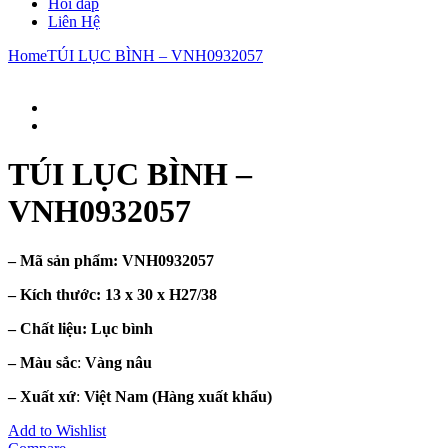
Hỏi đáp
Liên Hệ
Home
TÚI LỤC BÌNH – VNH0932057
TÚI LỤC BÌNH –
VNH0932057
– Mã sản phẩm:
VNH0932057
– Kích thước:
13 x 30 x H27/38
– Chất liệu
: Lục bình
– Màu sắc
:
Vàng nâu
– Xuất xứ
:
Việt Nam
(Hàng xuất khẩu)
Add to Wishlist