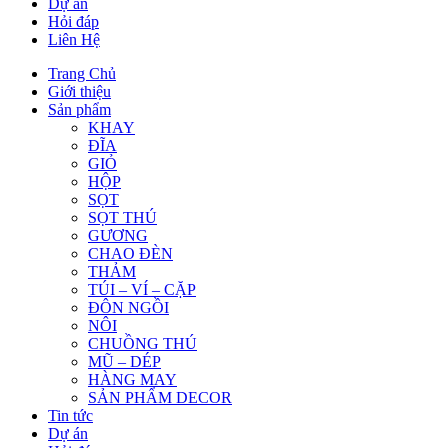
Dự án
Hỏi đáp
Liên Hệ
Trang Chủ
Giới thiệu
Sản phẩm
KHAY
ĐĨA
GIỎ
HỘP
SỌT
SỌT THÚ
GƯƠNG
CHAO ĐÈN
THẢM
TÚI – VÍ – CẶP
ĐÔN NGỒI
NÔI
CHUỒNG THÚ
MŨ – DÉP
HÀNG MAY
SẢN PHẨM DECOR
Tin tức
Dự án