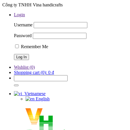
Công ty TNHH Vina handicrafts
Login
Username
Password
Remember Me
Wishlist
(0)
Shopping cart
(0):
0
₫
Vietnamese
English