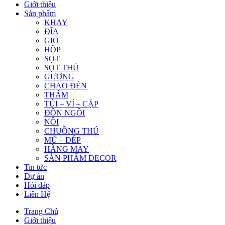
Giới thiệu
Sản phẩm
KHAY
ĐĨA
GIỎ
HỘP
SỌT
SỌT THÚ
GƯƠNG
CHAO ĐÈN
THẢM
TÚI – VÍ – CẶP
ĐÔN NGỒI
NÔI
CHUỒNG THÚ
MŨ – DÉP
HÀNG MAY
SẢN PHẨM DECOR
Tin tức
Dự án
Hỏi đáp
Liên Hệ
Trang Chủ
Giới thiệu