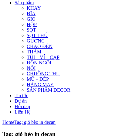
Sản phẩm
KHAY
ĐĨA
GIỎ
HỘP
SỌT
SỌT THÚ
GƯƠNG
CHAO ĐÈN
THẢM
TÚI – VÍ – CẶP
ĐÔN NGỒI
NÔI
CHUỒNG THÚ
MŨ – DÉP
HÀNG MAY
SẢN PHẨM DECOR
Tin tức
Dự án
Hỏi đáp
Liên Hệ
Home
Tag: giỏ bèo in decan
Tag: giỏ bèo in decan