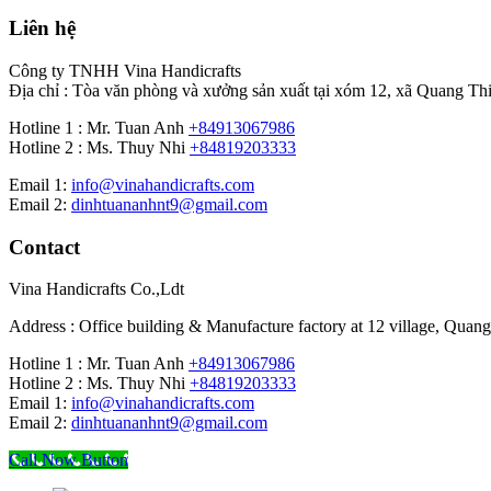
Liên hệ
Công ty TNHH Vina Handicrafts
Địa chỉ : Tòa văn phòng và xưởng sản xuất tại xóm 12, xã Quang Th
Hotline 1 : Mr. Tuan Anh
+84913067986
Hotline 2 : Ms. Thuy Nhi
+84819203333
Email 1:
info@vinahandicrafts.com
Email 2:
dinhtuananhnt9@gmail.com
Contact
Vina Handicrafts Co.,Ldt
Address : Office building & Manufacture factory at 12 village, Quan
Hotline 1 : Mr. Tuan Anh
+84913067986
Hotline 2 : Ms. Thuy Nhi
+84819203333
Email 1:
info@vinahandicrafts.com
Email 2:
dinhtuananhnt9@gmail.com
Call Now Button