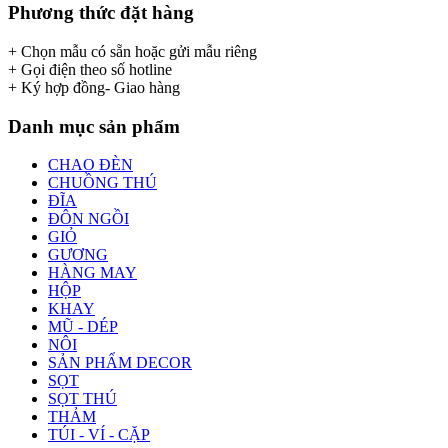
Phương thức đặt hàng
+ Chọn mẫu có sẵn hoặc gửi mẫu riêng
+ Gọi điện theo số hotline
+ Ký hợp đồng- Giao hàng
Danh mục sản phẩm
CHAO ĐÈN
CHUỒNG THÚ
ĐĨA
ĐÔN NGỒI
GIỎ
GƯƠNG
HÀNG MAY
HỘP
KHAY
MŨ - DÉP
NÔI
SẢN PHẨM DECOR
SỌT
SỌT THÚ
THẢM
TÚI - VÍ - CẶP