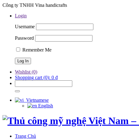
Công ty TNHH Vina handicrafts
Login
Username
Password
Remember Me
Wishlist
(0)
Shopping cart
(0):
0
₫
Vietnamese
English
Trang Chủ