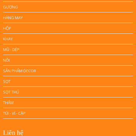
GƯƠNG
HÀNG MAY
HỘP
KHAY
MŨ - DÉP
NÔI
SẢN PHẨM DECOR
SỌT
SỌT THÚ
THẢM
TÚI - VÍ - CẶP
Liên hệ