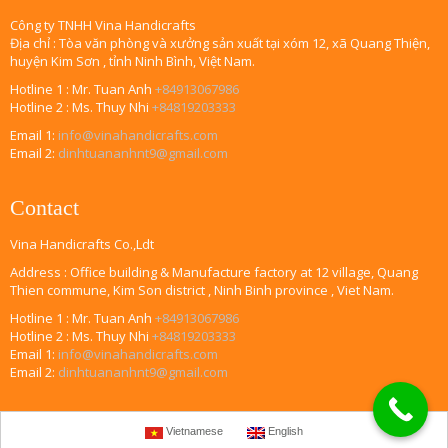
Công ty TNHH Vina Handicrafts
Địa chỉ : Tòa văn phòng và xưởng sản xuất tại xóm 12, xã Quang Thiện,
huyện Kim Sơn , tỉnh Ninh Bình, Việt Nam.
Hotline 1 : Mr. Tuan Anh
+84913067986
Hotline 2 : Ms. Thuy Nhi
+84819203333
Email 1:
info@vinahandicrafts.com
Email 2:
dinhtuananhnt9@gmail.com
Contact
Vina Handicrafts Co.,Ldt
Address : Office building & Manufacture factory at 12 village, Quang
Thien commune, Kim Son district , Ninh Binh province , Viet Nam.
Hotline 1 : Mr. Tuan Anh
+84913067986
Hotline 2 : Ms. Thuy Nhi
+84819203333
Email 1:
info@vinahandicrafts.com
Email 2:
dinhtuananhnt9@gmail.com
Vietnamese
English