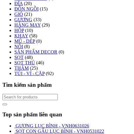
ĐĨA
(20)
ĐÔN NGỒI
(15)
GIỎ
(21)
GƯƠNG
(33)
HÀNG MAY
(29)
HỘP
(10)
KHAY
(58)
MŨ - DÉP
(0)
NÔI
(8)
SẢN PHẨM DECOR
(0)
SỌT
(48)
SỌT THÚ
(46)
THẢM
(25)
TÚI - VÍ - CẶP
(92)
Tìm kiếm sản phẩm
Top sản phẩm liên quan
GƯƠNG LỤC BÌNH - VNH0631026
SỌT CON GẤU LỤC BÌNH - VNH0531022