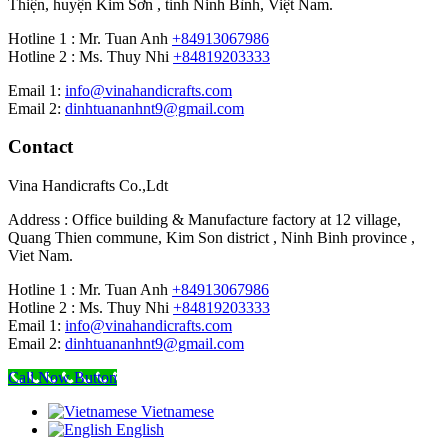
Thiện, huyện Kim Sơn , tỉnh Ninh Bình, Việt Nam.
Hotline 1 : Mr. Tuan Anh
+84913067986
Hotline 2 : Ms. Thuy Nhi
+84819203333
Email 1:
info@vinahandicrafts.com
Email 2:
dinhtuananhnt9@gmail.com
Contact
Vina Handicrafts Co.,Ldt
Address : Office building & Manufacture factory at 12 village,
Quang Thien commune, Kim Son district , Ninh Binh province ,
Viet Nam.
Hotline 1 : Mr. Tuan Anh
+84913067986
Hotline 2 : Ms. Thuy Nhi
+84819203333
Email 1:
info@vinahandicrafts.com
Email 2:
dinhtuananhnt9@gmail.com
Call Now Button
Vietnamese
English