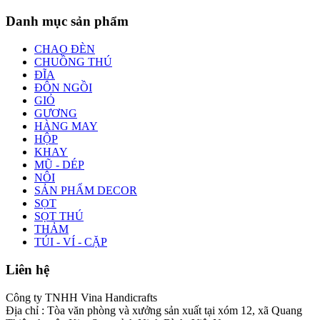
Danh mục sản phẩm
CHAO ĐÈN
CHUỒNG THÚ
ĐĨA
ĐÔN NGỒI
GIỎ
GƯƠNG
HÀNG MAY
HỘP
KHAY
MŨ - DÉP
NÔI
SẢN PHẨM DECOR
SỌT
SỌT THÚ
THẢM
TÚI - VÍ - CẶP
Liên hệ
Công ty TNHH Vina Handicrafts
Địa chỉ : Tòa văn phòng và xưởng sản xuất tại xóm 12, xã Quang