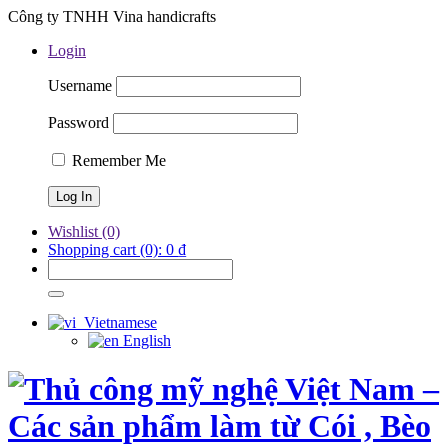
Công ty TNHH Vina handicrafts
Login
Username
Password
Remember Me
Wishlist
(0)
Shopping cart
(0):
0
₫
Vietnamese
English