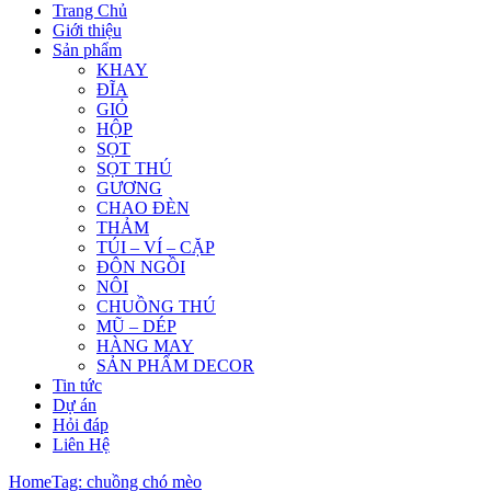
Trang Chủ
Giới thiệu
Sản phẩm
KHAY
ĐĨA
GIỎ
HỘP
SỌT
SỌT THÚ
GƯƠNG
CHAO ĐÈN
THẢM
TÚI – VÍ – CẶP
ĐÔN NGỒI
NÔI
CHUỒNG THÚ
MŨ – DÉP
HÀNG MAY
SẢN PHẨM DECOR
Tin tức
Dự án
Hỏi đáp
Liên Hệ
Home
Tag: chuồng chó mèo