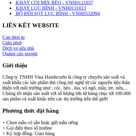
KHAY CÓI MIX BÈO - VNH0121037
KHAY LỤC BÌNH - VNH0131013
BỘ ĐÔI SỌT LỤC BÌNH - VNH0532094
LIÊN KẾT WEBSITE
Can dien tu
Giàn phơi
Dịch vụ sửa nhà
Quảng cáo google
Giới thiệu
Công ty TNHH Vina Handicrafts là công ty chuyên sản xuất và
xuất khẩu các sản phẩm thủ công mỹ nghệ từ các nguyên liệu thân
thiện với môi trường như : cói , bèo , lúa, vỏ ngô, mây, tre, nứa,...
Chúng tôi nhận sản xuất với số lượng lớn từ hàng chục tới 100.000
sản phẩm và xuất khẩu trên các thị trường trên thế giới!
Phương thức đặt hàng
+ Chọn mẫu có sẵn hoặc gửi mẫu riêng
+ Gọi điện theo số hotline
+ Ký hợp đồng- Giao hàng