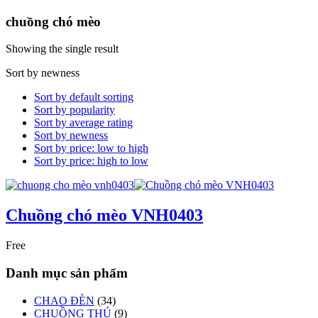
chuồng chó mèo
Showing the single result
Sort by newness
Sort by default sorting
Sort by popularity
Sort by average rating
Sort by newness
Sort by price: low to high
Sort by price: high to low
Chuồng chó mèo VNH0403
Free
Danh mục sản phẩm
CHAO ĐÈN
(34)
CHUỒNG THÚ
(9)