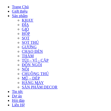
Trang Chủ
Giới thiệu
Sản phẩm
KHAY
ĐĨA
GIỎ
HỘP
SỌT
SỌT THÚ
GƯƠNG
CHAO ĐÈN
THẢM
TÚI – VÍ – CẶP
ĐÔN NGỒI
NÔI
CHUỒNG THÚ
MŨ – DÉP
HÀNG MAY
SẢN PHẨM DECOR
Tin tức
Dự án
Hỏi đáp
Liên Hệ