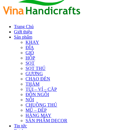
Trang Chủ
Giới thiệu
Sản phẩm
KHAY
ĐĨA
GIỎ
HỘP
SỌT
SỌT THÚ
GƯƠNG
CHAO ĐÈN
THẢM
TÚI – VÍ – CẶP
ĐÔN NGỒI
NÔI
CHUỒNG THÚ
MŨ – DÉP
HÀNG MAY
SẢN PHẨM DECOR
Tin tức