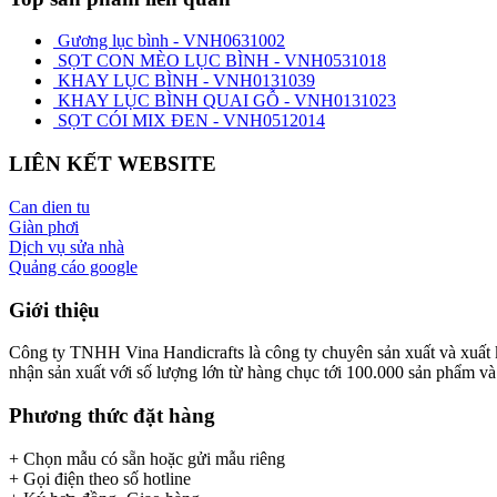
Gương lục bình - VNH0631002
SỌT CON MÈO LỤC BÌNH - VNH0531018
KHAY LỤC BÌNH - VNH0131039
KHAY LỤC BÌNH QUAI GỖ - VNH0131023
SỌT CÓI MIX ĐEN - VNH0512014
LIÊN KẾT WEBSITE
Can dien tu
Giàn phơi
Dịch vụ sửa nhà
Quảng cáo google
Giới thiệu
Công ty TNHH Vina Handicrafts là công ty chuyên sản xuất và xuất khẩ
nhận sản xuất với số lượng lớn từ hàng chục tới 100.000 sản phẩm và x
Phương thức đặt hàng
+ Chọn mẫu có sẵn hoặc gửi mẫu riêng
+ Gọi điện theo số hotline