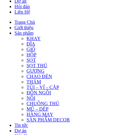
Dự án
Hỏi đáp
Liên Hệ
Trang Chủ
Giới thiệu
Sản phẩm
KHAY
ĐĨA
GIỎ
HỘP
SỌT
SỌT THÚ
GƯƠNG
CHAO ĐÈN
THẢM
TÚI – VÍ – CẶP
ĐÔN NGỒI
NÔI
CHUỒNG THÚ
MŨ – DÉP
HÀNG MAY
SẢN PHẨM DECOR
Tin tức
Dự án