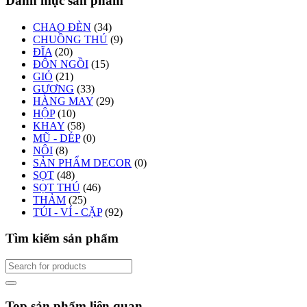
Danh mục sản phẩm
CHAO ĐÈN
(34)
CHUỒNG THÚ
(9)
ĐĨA
(20)
ĐÔN NGỒI
(15)
GIỎ
(21)
GƯƠNG
(33)
HÀNG MAY
(29)
HỘP
(10)
KHAY
(58)
MŨ - DÉP
(0)
NÔI
(8)
SẢN PHẨM DECOR
(0)
SỌT
(48)
SỌT THÚ
(46)
THẢM
(25)
TÚI - VÍ - CẶP
(92)
Tìm kiếm sản phẩm
Top sản phẩm liên quan