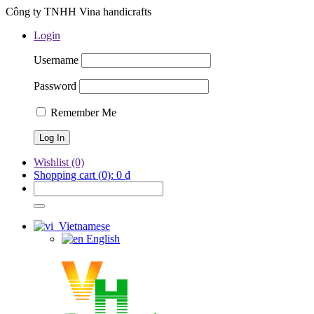
Công ty TNHH Vina handicrafts
Login
Username
Password
Remember Me
Wishlist
(0)
Shopping cart
(0):
0
₫
Vietnamese
English