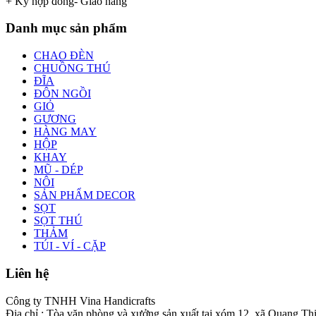
+ Ký hợp đồng- Giao hàng
Danh mục sản phẩm
CHAO ĐÈN
CHUỒNG THÚ
ĐĨA
ĐÔN NGỒI
GIỎ
GƯƠNG
HÀNG MAY
HỘP
KHAY
MŨ - DÉP
NÔI
SẢN PHẨM DECOR
SỌT
SỌT THÚ
THẢM
TÚI - VÍ - CẶP
Liên hệ
Công ty TNHH Vina Handicrafts
Địa chỉ : Tòa văn phòng và xưởng sản xuất tại xóm 12, xã Quang Th