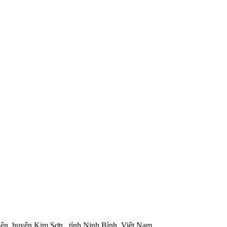
iện, huyện Kim Sơn , tỉnh Ninh Bình, Việt Nam.