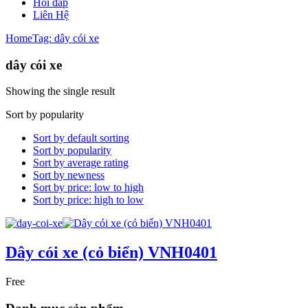
Hỏi đáp
Liên Hệ
Home
Tag: dây cói xe
dây cói xe
Showing the single result
Sort by popularity
Sort by default sorting
Sort by popularity
Sort by average rating
Sort by newness
Sort by price: low to high
Sort by price: high to low
Dây cói xe (cỏ biển) VNH0401
Free