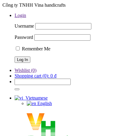
Công ty TNHH Vina handicrafts
Login
Username
Password
Remember Me
Wishlist
(0)
Shopping cart
(0):
0
₫
Vietnamese
English