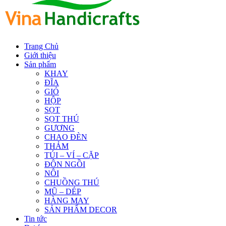
Trang Chủ
Giới thiệu
Sản phẩm
KHAY
ĐĨA
GIỎ
HỘP
SỌT
SỌT THÚ
GƯƠNG
CHAO ĐÈN
THẢM
TÚI – VÍ – CẶP
ĐÔN NGỒI
NÔI
CHUỒNG THÚ
MŨ – DÉP
HÀNG MAY
SẢN PHẨM DECOR
Tin tức