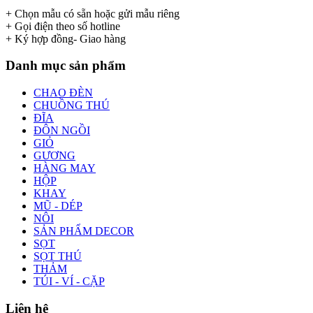
+ Chọn mẫu có sẵn hoặc gửi mẫu riêng
+ Gọi điện theo số hotline
+ Ký hợp đồng- Giao hàng
Danh mục sản phẩm
CHAO ĐÈN
CHUỒNG THÚ
ĐĨA
ĐÔN NGỒI
GIỎ
GƯƠNG
HÀNG MAY
HỘP
KHAY
MŨ - DÉP
NÔI
SẢN PHẨM DECOR
SỌT
SỌT THÚ
THẢM
TÚI - VÍ - CẶP
Liên hệ