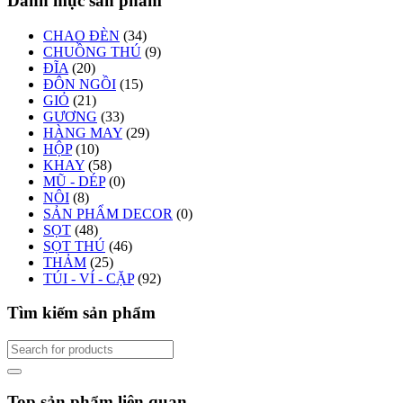
Danh mục sản phẩm
CHAO ĐÈN
(34)
CHUỒNG THÚ
(9)
ĐĨA
(20)
ĐÔN NGỒI
(15)
GIỎ
(21)
GƯƠNG
(33)
HÀNG MAY
(29)
HỘP
(10)
KHAY
(58)
MŨ - DÉP
(0)
NÔI
(8)
SẢN PHẨM DECOR
(0)
SỌT
(48)
SỌT THÚ
(46)
THẢM
(25)
TÚI - VÍ - CẶP
(92)
Tìm kiếm sản phẩm
Top sản phẩm liên quan