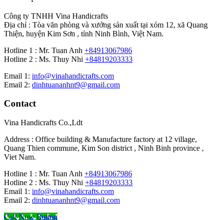
Công ty TNHH Vina Handicrafts
Địa chỉ : Tòa văn phòng và xưởng sản xuất tại xóm 12, xã Quang
Thiện, huyện Kim Sơn , tỉnh Ninh Bình, Việt Nam.
Hotline 1 : Mr. Tuan Anh
+84913067986
Hotline 2 : Ms. Thuy Nhi
+84819203333
Email 1:
info@vinahandicrafts.com
Email 2:
dinhtuananhnt9@gmail.com
Contact
Vina Handicrafts Co.,Ldt
Address : Office building & Manufacture factory at 12 village,
Quang Thien commune, Kim Son district , Ninh Binh province ,
Viet Nam.
Hotline 1 : Mr. Tuan Anh
+84913067986
Hotline 2 : Ms. Thuy Nhi
+84819203333
Email 1:
info@vinahandicrafts.com
Email 2:
dinhtuananhnt9@gmail.com
Call Now Button