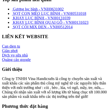
Gương lục bình - VNH0631002
SỌT CON MÈO LỤC BÌNH - VNH0531018
KHAY LỤC BÌNH - VNH0131039
KHAY LỤC BÌNH QUAI GỖ - VNH0131023
SỌT CÓI MIX ĐEN - VNH0512014
LIÊN KẾT WEBSITE
Can dien tu
Giàn phơi
Dịch vụ sửa nhà
Quảng cáo google
Giới thiệu
Công ty TNHH Vina Handicrafts là công ty chuyên sản xuất và
xuất khẩu các sản phẩm thủ công mỹ nghệ từ các nguyên liệu thân
thiện với môi trường như : cói , bèo , lúa, vỏ ngô, mây, tre, nứa,...
Chúng tôi nhận sản xuất với số lượng lớn từ hàng chục tới 100.000
sản phẩm và xuất khẩu trên các thị trường trên thế giới!
Phương thức đặt hàng