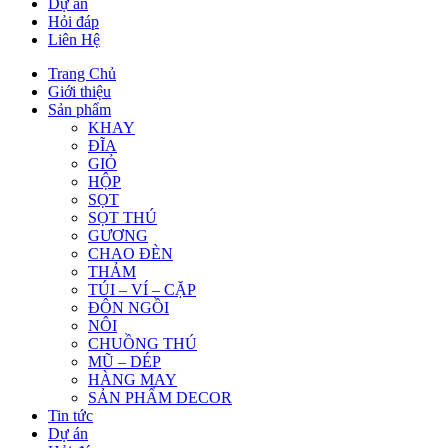
Dự án
Hỏi đáp
Liên Hệ
Trang Chủ
Giới thiệu
Sản phẩm
KHAY
ĐĨA
GIỎ
HỘP
SỌT
SỌT THÚ
GƯƠNG
CHAO ĐÈN
THẢM
TÚI – VÍ – CẶP
ĐÔN NGỒI
NÔI
CHUỒNG THÚ
MŨ – DÉP
HÀNG MAY
SẢN PHẨM DECOR
Tin tức
Dự án