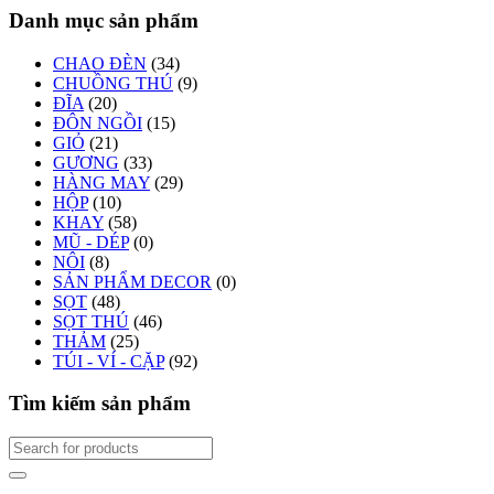
Danh mục sản phẩm
CHAO ĐÈN
(34)
CHUỒNG THÚ
(9)
ĐĨA
(20)
ĐÔN NGỒI
(15)
GIỎ
(21)
GƯƠNG
(33)
HÀNG MAY
(29)
HỘP
(10)
KHAY
(58)
MŨ - DÉP
(0)
NÔI
(8)
SẢN PHẨM DECOR
(0)
SỌT
(48)
SỌT THÚ
(46)
THẢM
(25)
TÚI - VÍ - CẶP
(92)
Tìm kiếm sản phẩm