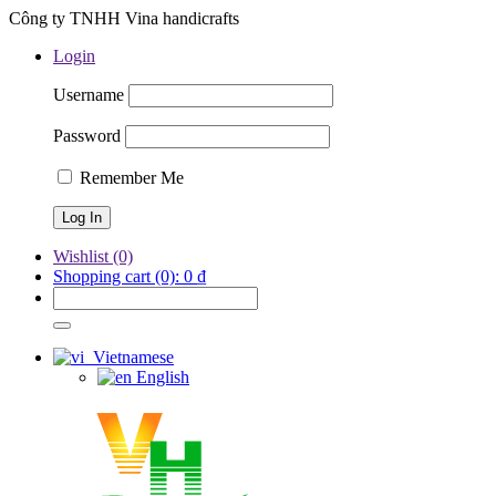
Công ty TNHH Vina handicrafts
Login
Username
Password
Remember Me
Wishlist
(0)
Shopping cart
(0):
0
₫
Vietnamese
English