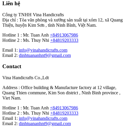
Liên hệ
Công ty TNHH Vina Handicrafts
Địa chỉ : Tòa văn phòng và xưởng sản xuất tại xóm 12, xã Quang
Thiện, huyện Kim Sơn , tỉnh Ninh Bình, Việt Nam.
Hotline 1 : Mr. Tuan Anh
+84913067986
Hotline 2 : Ms. Thuy Nhi
+84819203333
Email 1:
info@vinahandicrafts.com
Email 2:
dinhtuananhnt9@gmail.com
Contact
Vina Handicrafts Co.,Ldt
Address : Office building & Manufacture factory at 12 village,
Quang Thien commune, Kim Son district , Ninh Binh province ,
Viet Nam.
Hotline 1 : Mr. Tuan Anh
+84913067986
Hotline 2 : Ms. Thuy Nhi
+84819203333
Email 1:
info@vinahandicrafts.com
Email 2:
dinhtuananhnt9@gmail.com