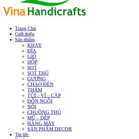
Trang Chủ
Giới thiệu
Sản phẩm
KHAY
ĐĨA
GIỎ
HỘP
SỌT
SỌT THÚ
GƯƠNG
CHAO ĐÈN
THẢM
TÚI – VÍ – CẶP
ĐÔN NGỒI
NÔI
CHUỒNG THÚ
MŨ – DÉP
HÀNG MAY
SẢN PHẨM DECOR
Tin tức