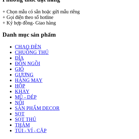
+ Chọn mẫu có sẵn hoặc gửi mẫu riêng
+ Gọi điện theo số hotline
+ Ký hợp đồng- Giao hàng
Danh mục sản phẩm
CHAO ĐÈN
CHUỒNG THÚ
ĐĨA
ĐÔN NGỒI
GIỎ
GƯƠNG
HÀNG MAY
HỘP
KHAY
MŨ - DÉP
NÔI
SẢN PHẨM DECOR
SỌT
SỌT THÚ
THẢM
TÚI - VÍ - CẶP