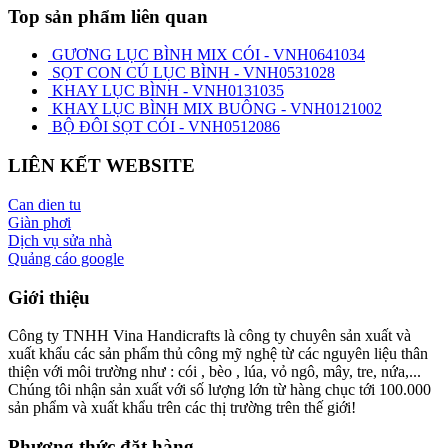
Top sản phẩm liên quan
GƯƠNG LỤC BÌNH MIX CÓI - VNH0641034
SỌT CON CÚ LỤC BÌNH - VNH0531028
KHAY LỤC BÌNH - VNH0131035
KHAY LỤC BÌNH MIX BUÔNG - VNH0121002
BỘ ĐÔI SỌT CÓI - VNH0512086
LIÊN KẾT WEBSITE
Can dien tu
Giàn phơi
Dịch vụ sửa nhà
Quảng cáo google
Giới thiệu
Công ty TNHH Vina Handicrafts là công ty chuyên sản xuất và
xuất khẩu các sản phẩm thủ công mỹ nghệ từ các nguyên liệu thân
thiện với môi trường như : cói , bèo , lúa, vỏ ngô, mây, tre, nứa,...
Chúng tôi nhận sản xuất với số lượng lớn từ hàng chục tới 100.000
sản phẩm và xuất khẩu trên các thị trường trên thế giới!
Phương thức đặt hàng