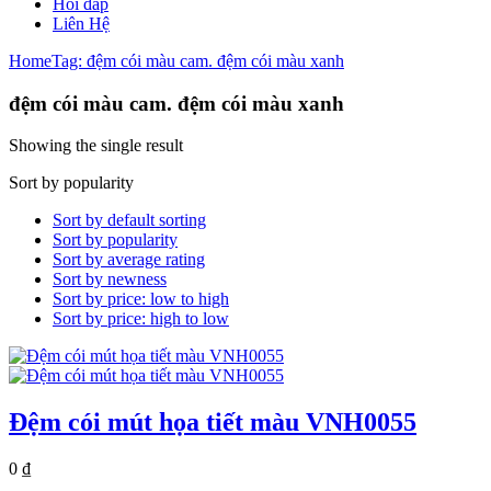
Hỏi đáp
Liên Hệ
Home
Tag: đệm cói màu cam. đệm cói màu xanh
đệm cói màu cam. đệm cói màu xanh
Showing the single result
Sort by popularity
Sort by default sorting
Sort by popularity
Sort by average rating
Sort by newness
Sort by price: low to high
Sort by price: high to low
Đệm cói mút họa tiết màu VNH0055
0
₫