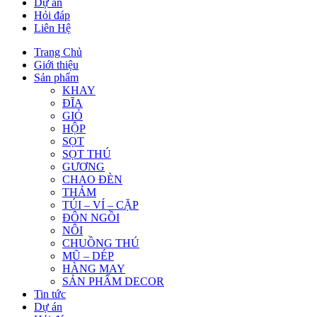
Dự án
Hỏi đáp
Liên Hệ
Trang Chủ
Giới thiệu
Sản phẩm
KHAY
ĐĨA
GIỎ
HỘP
SỌT
SỌT THÚ
GƯƠNG
CHAO ĐÈN
THẢM
TÚI – VÍ – CẶP
ĐÔN NGỒI
NÔI
CHUỒNG THÚ
MŨ – DÉP
HÀNG MAY
SẢN PHẨM DECOR
Tin tức
Dự án