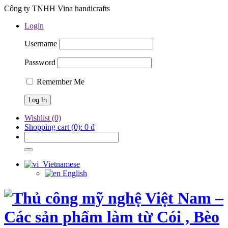
Công ty TNHH Vina handicrafts
Login
Username
Password
Remember Me
Wishlist
(0)
Shopping cart
(0):
0
₫
Vietnamese
English