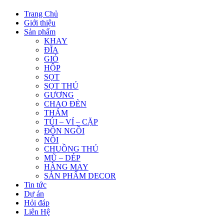
Trang Chủ
Giới thiệu
Sản phẩm
KHAY
ĐĨA
GIỎ
HỘP
SỌT
SỌT THÚ
GƯƠNG
CHAO ĐÈN
THẢM
TÚI – VÍ – CẶP
ĐÔN NGỒI
NÔI
CHUỒNG THÚ
MŨ – DÉP
HÀNG MAY
SẢN PHẨM DECOR
Tin tức
Dự án
Hỏi đáp
Liên Hệ