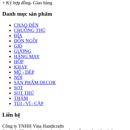
+ Ký hợp đồng- Giao hàng
Danh mục sản phẩm
CHAO ĐÈN
CHUỒNG THÚ
ĐĨA
ĐÔN NGỒI
GIỎ
GƯƠNG
HÀNG MAY
HỘP
KHAY
MŨ - DÉP
NÔI
SẢN PHẨM DECOR
SỌT
SỌT THÚ
THẢM
TÚI - VÍ - CẶP
Liên hệ
Công ty TNHH Vina Handicrafts