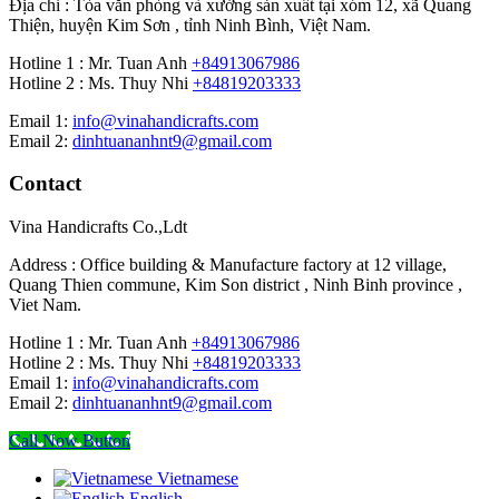
Địa chỉ : Tòa văn phòng và xưởng sản xuất tại xóm 12, xã Quang
Thiện, huyện Kim Sơn , tỉnh Ninh Bình, Việt Nam.
Hotline 1 : Mr. Tuan Anh
+84913067986
Hotline 2 : Ms. Thuy Nhi
+84819203333
Email 1:
info@vinahandicrafts.com
Email 2:
dinhtuananhnt9@gmail.com
Contact
Vina Handicrafts Co.,Ldt
Address : Office building & Manufacture factory at 12 village,
Quang Thien commune, Kim Son district , Ninh Binh province ,
Viet Nam.
Hotline 1 : Mr. Tuan Anh
+84913067986
Hotline 2 : Ms. Thuy Nhi
+84819203333
Email 1:
info@vinahandicrafts.com
Email 2:
dinhtuananhnt9@gmail.com
Call Now Button
Vietnamese
English