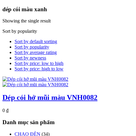
dép cói màu xanh
Showing the single result
Sort by popularity
Sort by default sorting
Sort by popularity
Sort by average rating
Sort by newness
Sort by price: low to high
Sort by price: high to low
Dép cói hở mũi màu VNH0082
0
₫
Danh mục sản phẩm
CHAO ĐÈN
(34)