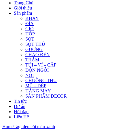
Trang Chủ
Giới thiệu
Sản phẩm
KHAY
ĐĨA
GIỎ
HỘP
SỌT
SỌT THÚ
GƯƠNG
CHAO ĐÈN
THẢM
TÚI – VÍ – CẶP
ĐÔN NGỒI
NÔI
CHUỒNG THÚ
MŨ – DÉP
HÀNG MAY
SẢN PHẨM DECOR
Tin tức
Dự án
Hỏi đáp
Liên Hệ
Home
Tag: dép cói màu xanh