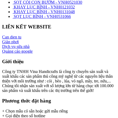
SỌT CÓI CON BƯỚM - VNH0521030
KHAY LỤC BÌNH - VNH0121032
KHAY LỤC BÌNH - VNH0131048
SỌT LỤC BÌNH - VNH0531066
LIÊN KẾT WEBSITE
Can dien tu
Giàn phơi
Dịch vụ sửa nhà
Quảng cáo google
Giới thiệu
Công ty TNHH Vina Handicrafts là công ty chuyên sản xuất và
xuất khẩu các sản phẩm thủ công mỹ nghệ từ các nguyên liệu thân
thiện với môi trường như : cói , bèo , lúa, vỏ ngô, mây, tre, nứa,...
Chúng tôi nhận sản xuất với số lượng lớn từ hàng chục tới 100.000
sản phẩm và xuất khẩu trên các thị trường trên thế giới!
Phương thức đặt hàng
+ Chọn mẫu có sẵn hoặc gửi mẫu riêng
+ Gọi điện theo số hotline