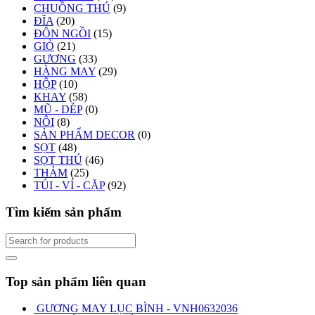
CHUỒNG THÚ
(9)
ĐĨA
(20)
ĐÔN NGỒI
(15)
GIỎ
(21)
GƯƠNG
(33)
HÀNG MAY
(29)
HỘP
(10)
KHAY
(58)
MŨ - DÉP
(0)
NÔI
(8)
SẢN PHẨM DECOR
(0)
SỌT
(48)
SỌT THÚ
(46)
THẢM
(25)
TÚI - VÍ - CẶP
(92)
Tìm kiếm sản phẩm
Top sản phẩm liên quan
GƯƠNG MAY LỤC BÌNH - VNH0632036