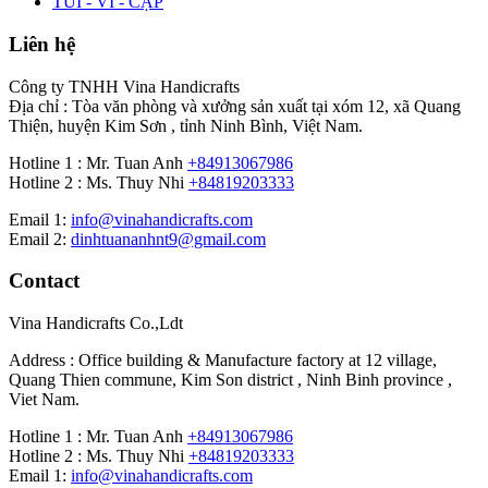
TÚI - VÍ - CẶP
Liên hệ
Công ty TNHH Vina Handicrafts
Địa chỉ : Tòa văn phòng và xưởng sản xuất tại xóm 12, xã Quang
Thiện, huyện Kim Sơn , tỉnh Ninh Bình, Việt Nam.
Hotline 1 : Mr. Tuan Anh
+84913067986
Hotline 2 : Ms. Thuy Nhi
+84819203333
Email 1:
info@vinahandicrafts.com
Email 2:
dinhtuananhnt9@gmail.com
Contact
Vina Handicrafts Co.,Ldt
Address : Office building & Manufacture factory at 12 village,
Quang Thien commune, Kim Son district , Ninh Binh province ,
Viet Nam.
Hotline 1 : Mr. Tuan Anh
+84913067986
Hotline 2 : Ms. Thuy Nhi
+84819203333
Email 1:
info@vinahandicrafts.com