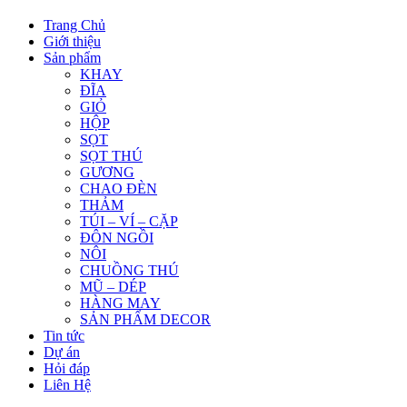
Trang Chủ
Giới thiệu
Sản phẩm
KHAY
ĐĨA
GIỎ
HỘP
SỌT
SỌT THÚ
GƯƠNG
CHAO ĐÈN
THẢM
TÚI – VÍ – CẶP
ĐÔN NGỒI
NÔI
CHUỒNG THÚ
MŨ – DÉP
HÀNG MAY
SẢN PHẨM DECOR
Tin tức
Dự án
Hỏi đáp
Liên Hệ