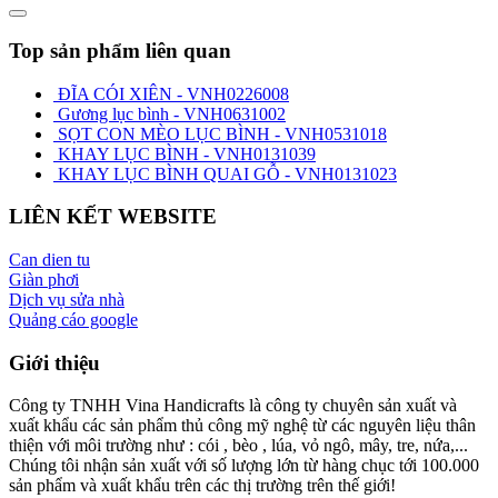
Top sản phẩm liên quan
ĐĨA CÓI XIÊN - VNH0226008
Gương lục bình - VNH0631002
SỌT CON MÈO LỤC BÌNH - VNH0531018
KHAY LỤC BÌNH - VNH0131039
KHAY LỤC BÌNH QUAI GỖ - VNH0131023
LIÊN KẾT WEBSITE
Can dien tu
Giàn phơi
Dịch vụ sửa nhà
Quảng cáo google
Giới thiệu
Công ty TNHH Vina Handicrafts là công ty chuyên sản xuất và
xuất khẩu các sản phẩm thủ công mỹ nghệ từ các nguyên liệu thân
thiện với môi trường như : cói , bèo , lúa, vỏ ngô, mây, tre, nứa,...
Chúng tôi nhận sản xuất với số lượng lớn từ hàng chục tới 100.000
sản phẩm và xuất khẩu trên các thị trường trên thế giới!