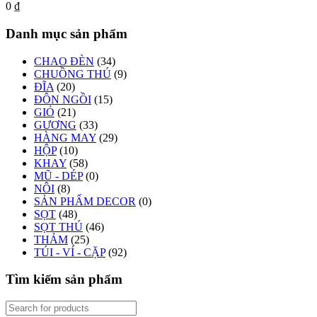
0
₫
Danh mục sản phẩm
CHAO ĐÈN
(34)
CHUỒNG THÚ
(9)
ĐĨA
(20)
ĐÔN NGỒI
(15)
GIỎ
(21)
GƯƠNG
(33)
HÀNG MAY
(29)
HỘP
(10)
KHAY
(58)
MŨ - DÉP
(0)
NÔI
(8)
SẢN PHẨM DECOR
(0)
SỌT
(48)
SỌT THÚ
(46)
THẢM
(25)
TÚI - VÍ - CẶP
(92)
Tìm kiếm sản phẩm