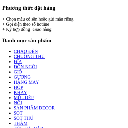
Phương thức đặt hàng
+ Chọn mẫu có sẵn hoặc gửi mẫu riêng
+ Gọi điện theo số hotline
+ Ký hợp đồng- Giao hàng
Danh mục sản phẩm
CHAO ĐÈN
CHUỒNG THÚ
ĐĨA
ĐÔN NGỒI
GIỎ
GƯƠNG
HÀNG MAY
HỘP
KHAY
MŨ - DÉP
NÔI
SẢN PHẨM DECOR
SỌT
SỌT THÚ
THẢM