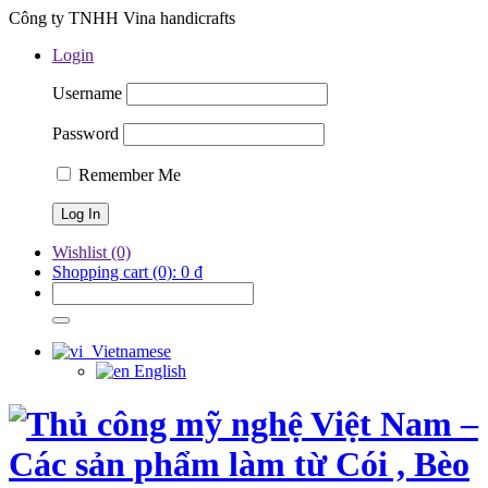
Công ty TNHH Vina handicrafts
Login
Username
Password
Remember Me
Wishlist
(0)
Shopping cart
(0):
0
₫
Vietnamese
English