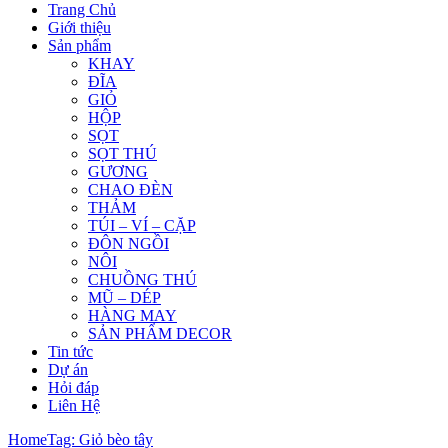
Trang Chủ
Giới thiệu
Sản phẩm
KHAY
ĐĨA
GIỎ
HỘP
SỌT
SỌT THÚ
GƯƠNG
CHAO ĐÈN
THẢM
TÚI – VÍ – CẶP
ĐÔN NGỒI
NÔI
CHUỒNG THÚ
MŨ – DÉP
HÀNG MAY
SẢN PHẨM DECOR
Tin tức
Dự án
Hỏi đáp
Liên Hệ
Home
Tag: Giỏ bèo tây