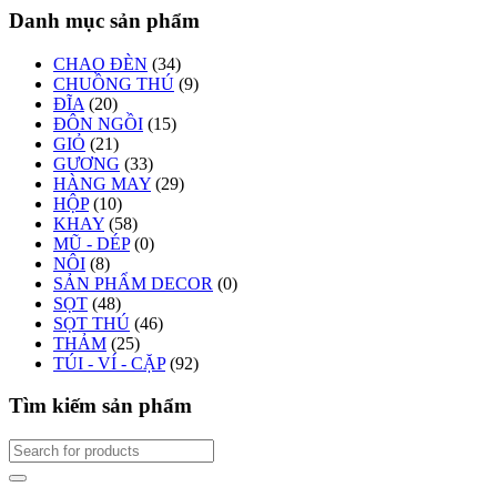
Danh mục sản phẩm
CHAO ĐÈN
(34)
CHUỒNG THÚ
(9)
ĐĨA
(20)
ĐÔN NGỒI
(15)
GIỎ
(21)
GƯƠNG
(33)
HÀNG MAY
(29)
HỘP
(10)
KHAY
(58)
MŨ - DÉP
(0)
NÔI
(8)
SẢN PHẨM DECOR
(0)
SỌT
(48)
SỌT THÚ
(46)
THẢM
(25)
TÚI - VÍ - CẶP
(92)
Tìm kiếm sản phẩm