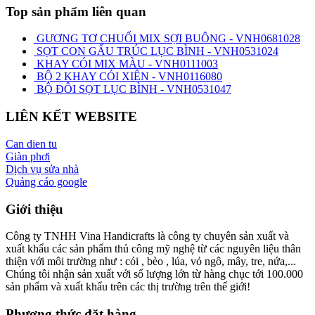
Top sản phẩm liên quan
GƯƠNG TƠ CHUỐI MIX SỢI BUÔNG - VNH0681028
SỌT CON GẤU TRÚC LỤC BÌNH - VNH0531024
KHAY CÓI MIX MÀU - VNH0111003
BỘ 2 KHAY CÓI XIÊN - VNH0116080
BỘ ĐÔI SỌT LỤC BÌNH - VNH0531047
LIÊN KẾT WEBSITE
Can dien tu
Giàn phơi
Dịch vụ sửa nhà
Quảng cáo google
Giới thiệu
Công ty TNHH Vina Handicrafts là công ty chuyên sản xuất và
xuất khẩu các sản phẩm thủ công mỹ nghệ từ các nguyên liệu thân
thiện với môi trường như : cói , bèo , lúa, vỏ ngô, mây, tre, nứa,...
Chúng tôi nhận sản xuất với số lượng lớn từ hàng chục tới 100.000
sản phẩm và xuất khẩu trên các thị trường trên thế giới!
Phương thức đặt hàng