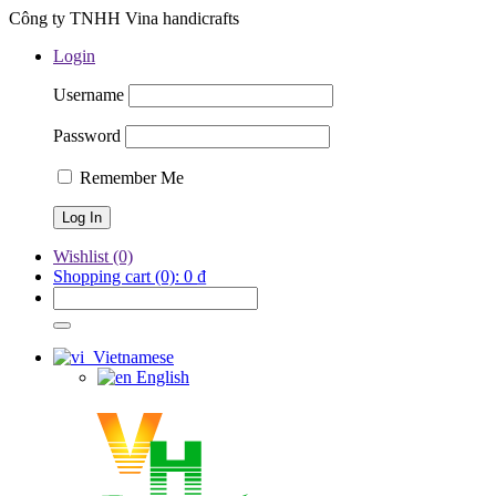
Công ty TNHH Vina handicrafts
Login
Username
Password
Remember Me
Wishlist
(0)
Shopping cart
(0):
0
₫
Vietnamese
English