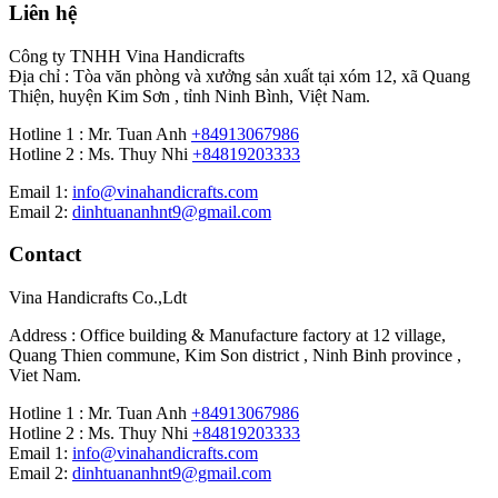
Liên hệ
Công ty TNHH Vina Handicrafts
Địa chỉ : Tòa văn phòng và xưởng sản xuất tại xóm 12, xã Quang
Thiện, huyện Kim Sơn , tỉnh Ninh Bình, Việt Nam.
Hotline 1 : Mr. Tuan Anh
+84913067986
Hotline 2 : Ms. Thuy Nhi
+84819203333
Email 1:
info@vinahandicrafts.com
Email 2:
dinhtuananhnt9@gmail.com
Contact
Vina Handicrafts Co.,Ldt
Address : Office building & Manufacture factory at 12 village,
Quang Thien commune, Kim Son district , Ninh Binh province ,
Viet Nam.
Hotline 1 : Mr. Tuan Anh
+84913067986
Hotline 2 : Ms. Thuy Nhi
+84819203333
Email 1:
info@vinahandicrafts.com
Email 2:
dinhtuananhnt9@gmail.com