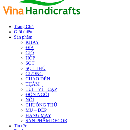
Trang Chủ
Giới thiệu
Sản phẩm
KHAY
ĐĨA
GIỎ
HỘP
SỌT
SỌT THÚ
GƯƠNG
CHAO ĐÈN
THẢM
TÚI – VÍ – CẶP
ĐÔN NGỒI
NÔI
CHUỒNG THÚ
MŨ – DÉP
HÀNG MAY
SẢN PHẨM DECOR
Tin tức