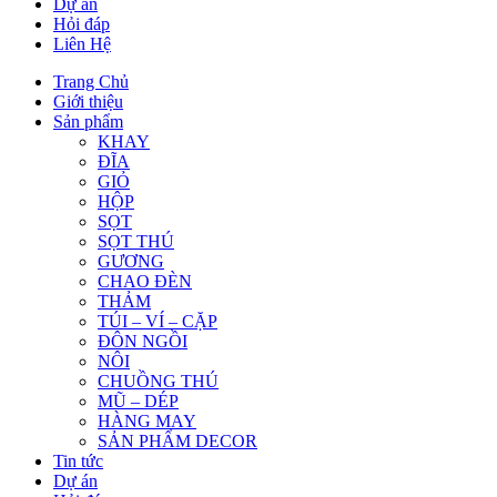
Dự án
Hỏi đáp
Liên Hệ
Trang Chủ
Giới thiệu
Sản phẩm
KHAY
ĐĨA
GIỎ
HỘP
SỌT
SỌT THÚ
GƯƠNG
CHAO ĐÈN
THẢM
TÚI – VÍ – CẶP
ĐÔN NGỒI
NÔI
CHUỒNG THÚ
MŨ – DÉP
HÀNG MAY
SẢN PHẨM DECOR
Tin tức
Dự án