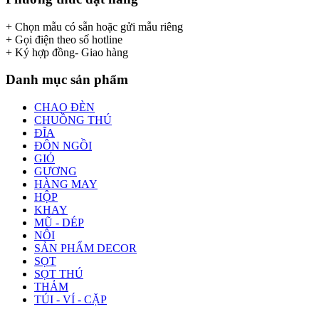
+ Chọn mẫu có sẵn hoặc gửi mẫu riêng
+ Gọi điện theo số hotline
+ Ký hợp đồng- Giao hàng
Danh mục sản phẩm
CHAO ĐÈN
CHUỒNG THÚ
ĐĨA
ĐÔN NGỒI
GIỎ
GƯƠNG
HÀNG MAY
HỘP
KHAY
MŨ - DÉP
NÔI
SẢN PHẨM DECOR
SỌT
SỌT THÚ
THẢM
TÚI - VÍ - CẶP