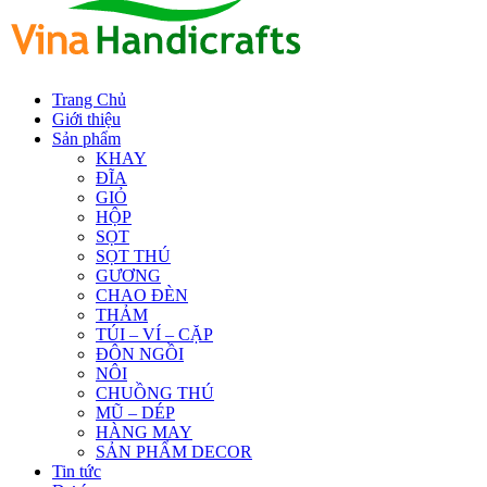
Trang Chủ
Giới thiệu
Sản phẩm
KHAY
ĐĨA
GIỎ
HỘP
SỌT
SỌT THÚ
GƯƠNG
CHAO ĐÈN
THẢM
TÚI – VÍ – CẶP
ĐÔN NGỒI
NÔI
CHUỒNG THÚ
MŨ – DÉP
HÀNG MAY
SẢN PHẨM DECOR
Tin tức