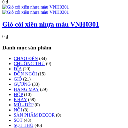
0
₫
Giỏ cói xiên nhựa màu VNH0301
0
₫
Danh mục sản phẩm
CHAO ĐÈN
(34)
CHUỒNG THÚ
(9)
ĐĨA
(20)
ĐÔN NGỒI
(15)
GIỎ
(21)
GƯƠNG
(33)
HÀNG MAY
(29)
HỘP
(10)
KHAY
(58)
MŨ - DÉP
(0)
NÔI
(8)
SẢN PHẨM DECOR
(0)
SỌT
(48)
SỌT THÚ
(46)