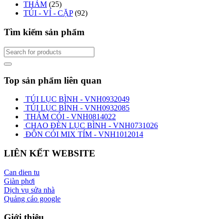
THẢM
(25)
TÚI - VÍ - CẶP
(92)
Tìm kiếm sản phẩm
Top sản phẩm liên quan
TÚI LỤC BÌNH - VNH0932049
TÚI LỤC BÌNH - VNH0932085
THẢM CÓI - VNH0814022
CHAO ĐÈN LỤC BÌNH - VNH0731026
ĐÔN CÓI MIX TÍM - VNH1012014
LIÊN KẾT WEBSITE
Can dien tu
Giàn phơi
Dịch vụ sửa nhà
Quảng cáo google
Giới thiệu