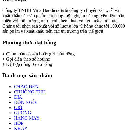
Công ty TNHH Vina Handicrafts là công ty chuyên sản xuất và
xuất khẩu các sản phẩm thủ công mỹ nghệ từ các nguyên liệu thân
thiện với môi trường như : cói , bèo , lúa, vỏ ngô, mây, tre, nứa,...
Chúng tôi nhận sản xuất với số lượng lớn từ hàng chục tới 100.000
sản phẩm và xuất khẩu trên các thị trường trên thế giới!
Phương thức đặt hàng
+ Chọn mẫu có sẵn hoặc gửi mẫu riêng
+ Gọi điện theo số hotline
+ Ký hợp đồng- Giao hàng
Danh mục sản phẩm
CHAO ĐÈN
CHUỒNG THÚ
ĐĨA
ĐÔN NGỒI
GIỎ
GƯƠNG
HÀNG MAY
HỘP
KHAY