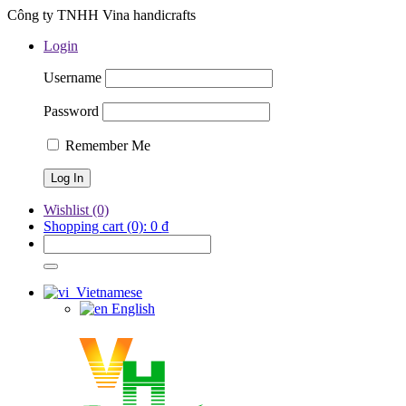
Công ty TNHH Vina handicrafts
Login
Username
Password
Remember Me
Wishlist
(0)
Shopping cart
(0):
0
₫
Vietnamese
English