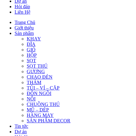
Dự án
Hỏi đáp
Liên Hệ
Trang Chủ
Giới thiệu
Sản phẩm
KHAY
ĐĨA
GIỎ
HỘP
SỌT
SỌT THÚ
GƯƠNG
CHAO ĐÈN
THẢM
TÚI – VÍ – CẶP
ĐÔN NGỒI
NÔI
CHUỒNG THÚ
MŨ – DÉP
HÀNG MAY
SẢN PHẨM DECOR
Tin tức
Dự án