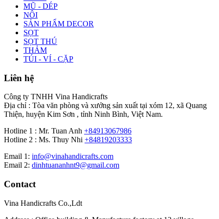
MŨ - DÉP
NÔI
SẢN PHẨM DECOR
SỌT
SỌT THÚ
THẢM
TÚI - VÍ - CẶP
Liên hệ
Công ty TNHH Vina Handicrafts
Địa chỉ : Tòa văn phòng và xưởng sản xuất tại xóm 12, xã Quang
Thiện, huyện Kim Sơn , tỉnh Ninh Bình, Việt Nam.
Hotline 1 : Mr. Tuan Anh
+84913067986
Hotline 2 : Ms. Thuy Nhi
+84819203333
Email 1:
info@vinahandicrafts.com
Email 2:
dinhtuananhnt9@gmail.com
Contact
Vina Handicrafts Co.,Ldt