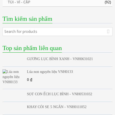
TÚI - VÍ - CẶP
(92)
Tìm kiếm sản phẩm
Top sản phẩm liên quan
GƯƠNG LỤC BÌNH XANH - VNH0631021
Lúa non nguyên liệu VNH0133
0
₫
SỌT CON ẾCH LỤC BÌNH - VNH0531032
KHAY CÓI SE 5 NGĂN - VNH0111052