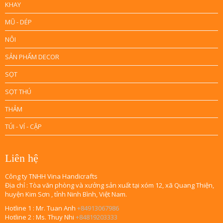
KHAY
MŨ - DÉP
NÔI
SẢN PHẨM DECOR
SỌT
SỌT THÚ
THẢM
TÚI - VÍ - CẶP
Liên hệ
Công ty TNHH Vina Handicrafts
Địa chỉ : Tòa văn phòng và xưởng sản xuất tại xóm 12, xã Quang Thiện,
huyện Kim Sơn , tỉnh Ninh Bình, Việt Nam.
Hotline 1 : Mr. Tuan Anh
+84913067986
Hotline 2 : Ms. Thuy Nhi
+84819203333