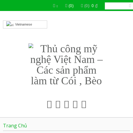
(0)
(0):
0
₫
Vietnamese
Trang Chủ