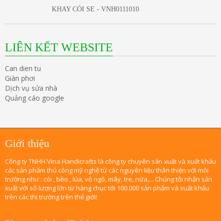
KHAY CÓI SE - VNH0111010
LIÊN KẾT WEBSITE
Can dien tu
Giàn phơi
Dịch vụ sửa nhà
Quảng cáo google
Giới thiệu
Công ty TNHH Vina Handicrafts là công ty chuyên sản xuất và xuất khẩu
các sản phẩm thủ công mỹ nghệ từ các nguyên liệu thân thiện với môi
trường như : cói , bèo , lúa, vỏ ngô, mây, tre, nứa,... Chúng tôi nhận sản
xuất với số lượng lớn từ hàng chục tới 100.000 sản phẩm và xuất khẩu
trên các thị trường trên thế giới!