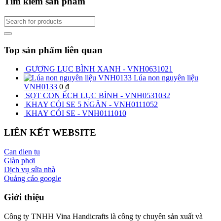
Tìm kiếm sản phẩm
Top sản phẩm liên quan
GƯƠNG LỤC BÌNH XANH - VNH0631021
Lúa non nguyên liệu
VNH0133
0
₫
SỌT CON ẾCH LỤC BÌNH - VNH0531032
KHAY CÓI SE 5 NGĂN - VNH0111052
KHAY CÓI SE - VNH0111010
LIÊN KẾT WEBSITE
Can dien tu
Giàn phơi
Dịch vụ sửa nhà
Quảng cáo google
Giới thiệu
Công ty TNHH Vina Handicrafts là công ty chuyên sản xuất và