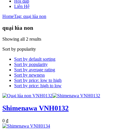
Hỏi đáp
Liên Hệ
Home
Tag: quại lúa non
quại lúa non
Showing all 2 results
Sort by popularity
Sort by default sorting
Sort by popularity
Sort by average rating
Sort by newness
Sort by price: low to high
Sort by price: high to low
Shimenawa VNH0132
0
₫