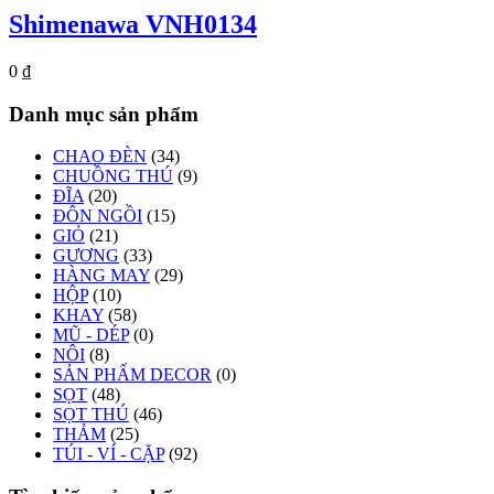
Shimenawa VNH0134
0
₫
Danh mục sản phẩm
CHAO ĐÈN
(34)
CHUỒNG THÚ
(9)
ĐĨA
(20)
ĐÔN NGỒI
(15)
GIỎ
(21)
GƯƠNG
(33)
HÀNG MAY
(29)
HỘP
(10)
KHAY
(58)
MŨ - DÉP
(0)
NÔI
(8)
SẢN PHẨM DECOR
(0)
SỌT
(48)
SỌT THÚ
(46)
THẢM
(25)
TÚI - VÍ - CẶP
(92)