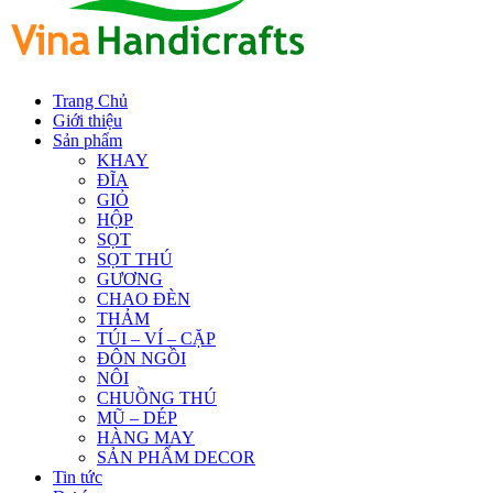
Trang Chủ
Giới thiệu
Sản phẩm
KHAY
ĐĨA
GIỎ
HỘP
SỌT
SỌT THÚ
GƯƠNG
CHAO ĐÈN
THẢM
TÚI – VÍ – CẶP
ĐÔN NGỒI
NÔI
CHUỒNG THÚ
MŨ – DÉP
HÀNG MAY
SẢN PHẨM DECOR
Tin tức