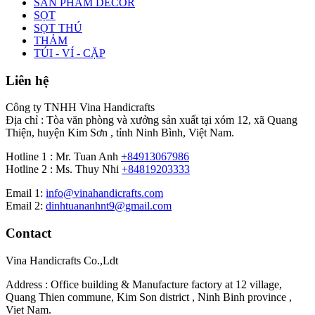
SẢN PHẨM DECOR
SỌT
SỌT THÚ
THẢM
TÚI - VÍ - CẶP
Liên hệ
Công ty TNHH Vina Handicrafts
Địa chỉ : Tòa văn phòng và xưởng sản xuất tại xóm 12, xã Quang
Thiện, huyện Kim Sơn , tỉnh Ninh Bình, Việt Nam.
Hotline 1 : Mr. Tuan Anh
+84913067986
Hotline 2 : Ms. Thuy Nhi
+84819203333
Email 1:
info@vinahandicrafts.com
Email 2:
dinhtuananhnt9@gmail.com
Contact
Vina Handicrafts Co.,Ldt
Address : Office building & Manufacture factory at 12 village,
Quang Thien commune, Kim Son district , Ninh Binh province ,
Viet Nam.