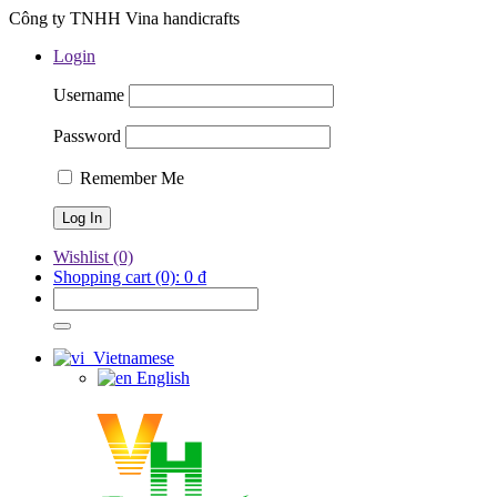
Công ty TNHH Vina handicrafts
Login
Username
Password
Remember Me
Wishlist
(0)
Shopping cart
(0):
0
₫
Vietnamese
English