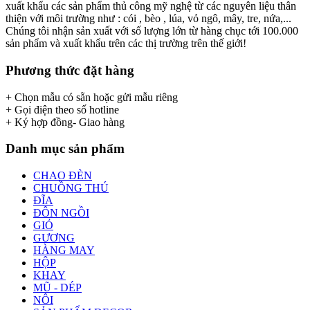
xuất khẩu các sản phẩm thủ công mỹ nghệ từ các nguyên liệu thân
thiện với môi trường như : cói , bèo , lúa, vỏ ngô, mây, tre, nứa,...
Chúng tôi nhận sản xuất với số lượng lớn từ hàng chục tới 100.000
sản phẩm và xuất khẩu trên các thị trường trên thế giới!
Phương thức đặt hàng
+ Chọn mẫu có sẵn hoặc gửi mẫu riêng
+ Gọi điện theo số hotline
+ Ký hợp đồng- Giao hàng
Danh mục sản phẩm
CHAO ĐÈN
CHUỒNG THÚ
ĐĨA
ĐÔN NGỒI
GIỎ
GƯƠNG
HÀNG MAY
HỘP
KHAY
MŨ - DÉP
NÔI