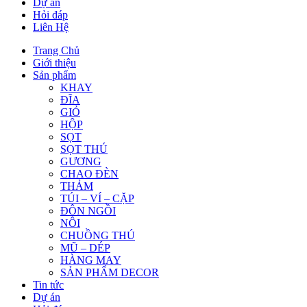
Dự án
Hỏi đáp
Liên Hệ
Trang Chủ
Giới thiệu
Sản phẩm
KHAY
ĐĨA
GIỎ
HỘP
SỌT
SỌT THÚ
GƯƠNG
CHAO ĐÈN
THẢM
TÚI – VÍ – CẶP
ĐÔN NGỒI
NÔI
CHUỒNG THÚ
MŨ – DÉP
HÀNG MAY
SẢN PHẨM DECOR
Tin tức
Dự án